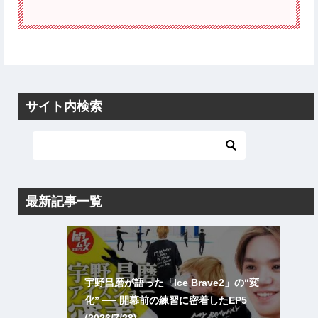
サイト内検索
最新記事一覧
宇野昌磨が語った「Ice Brave2」の“変
化” ── 開幕前の練習に密着したEP5
(2026/7/28)