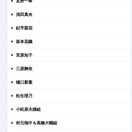
友野一希
浅田真央
紀平梨花
坂本花織
宮原知子
三原舞依
樋口新葉
松生理乃
小松原夫婦組
村元哉中＆高橋大輔組