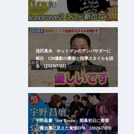
浅田真央 ホットマンのアンバサダーに
就任 CM撮影の裏側と指導スタイルを語
る (2026/7/22)
宇野昌磨「Ice Brave」開幕初日に密着
、舞台裏に見えた覚悟EP4 (2026/7/23)