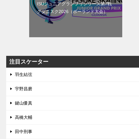
ISUジュニアグランプリシリーズ第7戦
グダニスク2026（ポーランド大会）
注目スケーター
羽生結弦
宇野昌磨
鍵山優真
高橋大輔
田中刑事