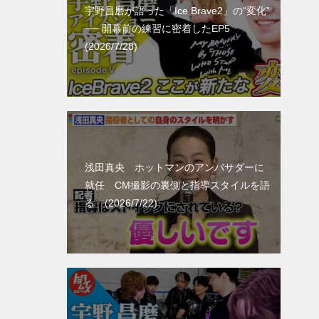
宇野昌磨が語った「Ice Brave2」の“変化”
── 開幕前の練習に密着したEP5
(2026/7/28)
浅田真央 ホットマンのアンバサダーに
就任 CM撮影の裏側と指導スタイルを語
る (2026/7/22)