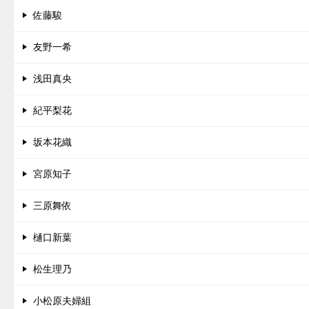
佐藤駿
友野一希
浅田真央
紀平梨花
坂本花織
宮原知子
三原舞依
樋口新葉
松生理乃
小松原夫婦組