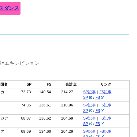
スダンス
EX=エキシビション
国名
SP
FS
合計点
リンク
リカ
73.73
140.54
214.27
SP記事
｜
FS記事
SP
/
FS
74.35
136.61
210.96
SP記事
｜
FS記事
SP
/
FS
ージア
68.07
136.62
204.69
SP記事
｜
FS記事
SP
/
FS
リア
69.69
134.60
204.29
SP記事
｜
FS記事
SP
/
FS