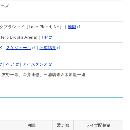
リーズ
シッド（Lake Placid, NY）｜
地図
Brooks Arena)｜
HP
｜
スケジュール
｜
公式結果
｜
ペア
｜
アイスダンス
、友野一希、壷井達也、三浦璃来＆木原龍一組
種目
滑走順
ライブ配信※