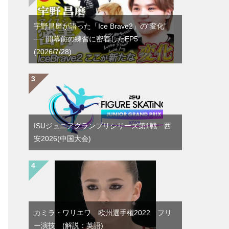
宇野昌磨が語った「Ice Brave2」の“変化”
── 開幕前の練習に密着したEP5
(2026/7/28)
ISUジュニアグランプリシリーズ第1戦 西
安2026(中国大会)
カミラ・ワリエワ 欧州選手権2022 フリ
ー演技 (解説：英語)