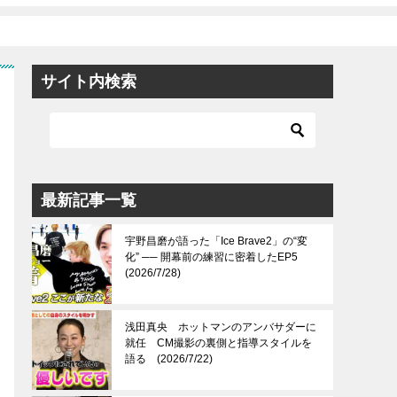
サイト内検索
最新記事一覧
宇野昌磨が語った「Ice Brave2」の“変
化” ── 開幕前の練習に密着したEP5
(2026/7/28)
浅田真央 ホットマンのアンバサダーに
就任 CM撮影の裏側と指導スタイルを
語る (2026/7/22)