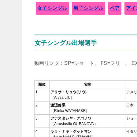
女子シングル
男子シングル
ペア
アイ
女子シングル出場選手
動画リンク：SP=ショート、 FS=フリー、 
順位
名前
1
アリサ・リュウ(リウ)
アメ
（Alysa LIU）
2
渡辺倫果
日本
（Rinka WATANABE）
3
アナスタシヤ・グバノワ
ジョ
（Anastasiia GUBANOVA）
4
ララ・ナキ・グットマン
イタ
（Lara Naki GUTMANN）