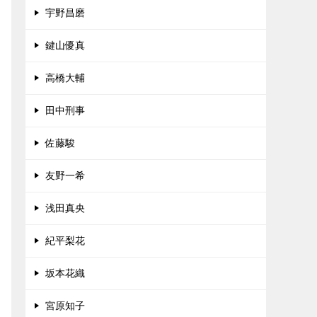
宇野昌磨
鍵山優真
高橋大輔
田中刑事
佐藤駿
友野一希
浅田真央
紀平梨花
坂本花織
宮原知子