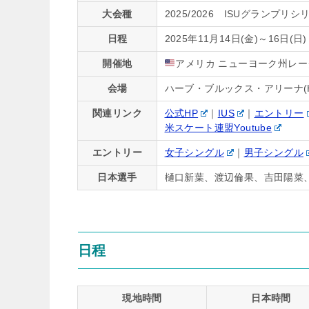
大会種
2025/2026 ISUグランプリシ
日程
2025年11月14日(金)～16日(日)
開催地
アメリカ ニューヨーク州レークプラ
会場
ハーブ・ブルックス・アリーナ(Herb 
関連リンク
公式HP
｜
IUS
｜
エントリー
米スケート連盟Youtube
エントリー
女子シングル
｜
男子シングル
日本選手
樋口新葉、渡辺倫果、吉田陽菜
日程
現地時間
日本時間