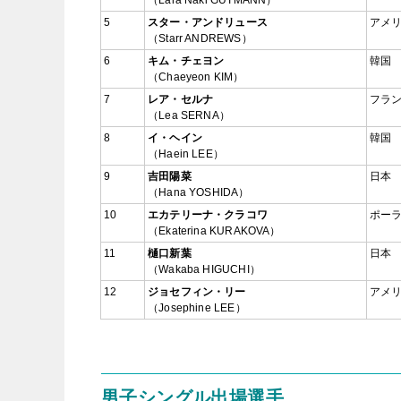
5
スター・アンドリュース
アメ
（Starr ANDREWS）
6
キム・チェヨン
韓国
（Chaeyeon KIM）
7
レア・セルナ
フラ
（Lea SERNA）
8
イ・ヘイン
韓国
（Haein LEE）
9
吉田陽菜
日本
（Hana YOSHIDA）
10
エカテリーナ・クラコワ
ポー
（Ekaterina KURAKOVA）
11
樋口新葉
日本
（Wakaba HIGUCHI）
12
ジョセフィン・リー
アメ
（Josephine LEE）
男子シングル出場選手