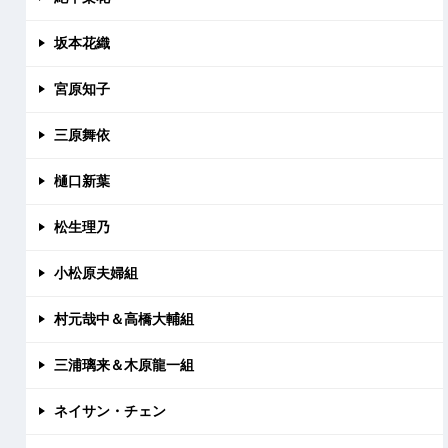
坂本花織
宮原知子
三原舞依
樋口新葉
松生理乃
小松原夫婦組
村元哉中＆高橋大輔組
三浦璃来＆木原龍一組
ネイサン・チェン