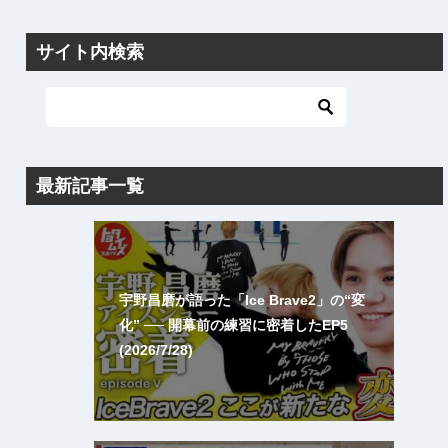
サイト内検索
最新記事一覧
宇野昌磨が語った「Ice Brave2」の“変
化” ── 開幕前の練習に密着したEP5
(2026/7/28)