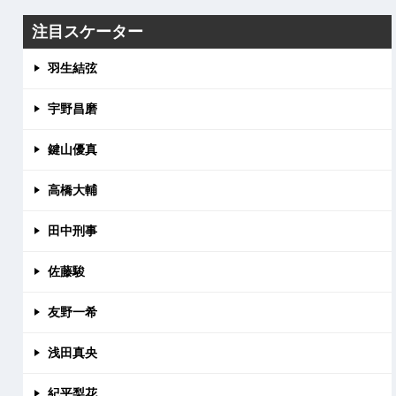
注目スケーター
羽生結弦
宇野昌磨
鍵山優真
高橋大輔
田中刑事
佐藤駿
友野一希
浅田真央
紀平梨花