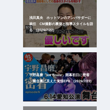
浅田真央 ホットマンのアンバサダーに
就任 CM撮影の裏側と指導スタイルを語
る (2026/7/22)
宇野昌磨「Ice Brave」開幕初日に密着
、舞台裏に見えた覚悟EP4 (2026/7/23)