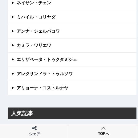
ネイサン・チェン
ミハイル・コリヤダ
アンナ・シェルバコワ
カミラ・ワリエワ
エリザベータ・トゥクタミシェ
アレクサンドラ・トゥルソワ
アリョーナ・コストルナヤ
人気記事
TOPへ
シェア