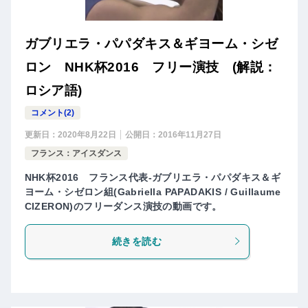
ガブリエラ・パパダキス＆ギヨーム・シゼ
ロン NHK杯2016 フリー演技 (解説：
ロシア語)
コメント(2)
更新日：
2020年8月22日
公開日：
2016年11月27日
フランス：アイスダンス
NHK杯2016 フランス代表-ガブリエラ・パパダキス＆ギ
ヨーム・シゼロン組(Gabriella PAPADAKIS / Guillaume
CIZERON)のフリーダンス演技の動画です。
続きを読む