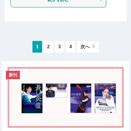
1
2
3
4
次へ
新刊