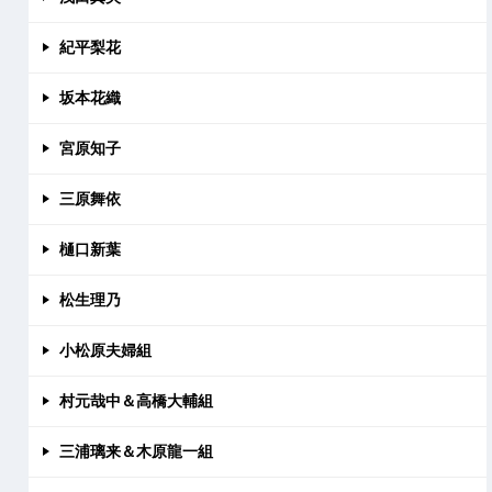
紀平梨花
坂本花織
宮原知子
三原舞依
樋口新葉
松生理乃
小松原夫婦組
村元哉中＆高橋大輔組
三浦璃来＆木原龍一組