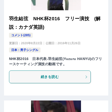
羽生結弦 NHK杯2016 フリー演技 (解
説：カナダ英語)
コメント(285)
更新日：
2020年8月22日
公開日：
2016年11月26日
日本：男子シングル
NHK杯2016 日本代表-羽生結弦(Yuzuru HANYU)のフリ
ースケーティング演技の動画です。
続きを読む