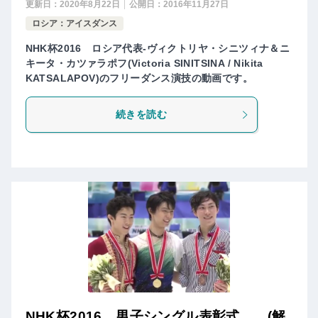
更新日：
2020年8月22日
公開日：
2016年11月27日
ロシア：アイスダンス
NHK杯2016 ロシア代表-ヴィクトリヤ・シニツィナ＆ニ
キータ・カツァラポフ(Victoria SINITSINA / Nikita
KATSALAPOV)のフリーダンス演技の動画です。
続きを読む
NHK杯2016 男子シングル表彰式 (解