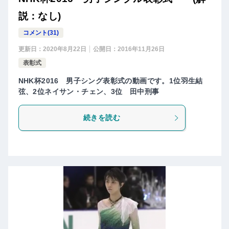
説：なし)
コメント(31)
更新日：
2020年8月22日
公開日：
2016年11月26日
表彰式
NHK杯2016 男子シング表彰式の動画です。1位羽生結
弦、2位ネイサン・チェン、3位 田中刑事
続きを読む