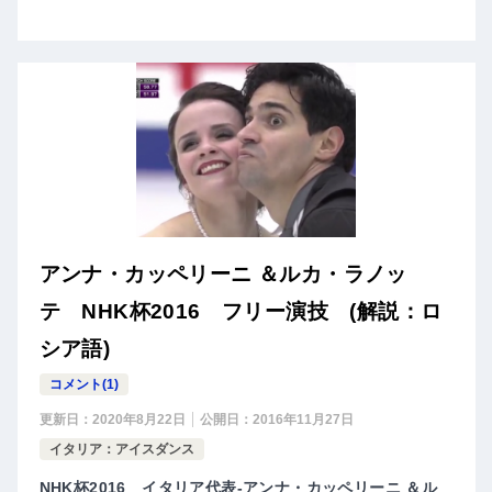
アンナ・カッペリーニ ＆ルカ・ラノッ
テ NHK杯2016 フリー演技 (解説：ロ
シア語)
コメント(1)
更新日：
2020年8月22日
公開日：
2016年11月27日
イタリア：アイスダンス
NHK杯2016 イタリア代表-アンナ・カッペリーニ ＆ル