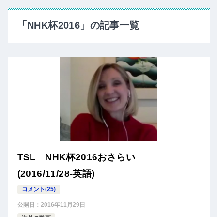
「NHK杯2016」の記事一覧
TSL NHK杯2016おさらい
(2016/11/28-英語)
コメント(25)
公開日：
2016年11月29日