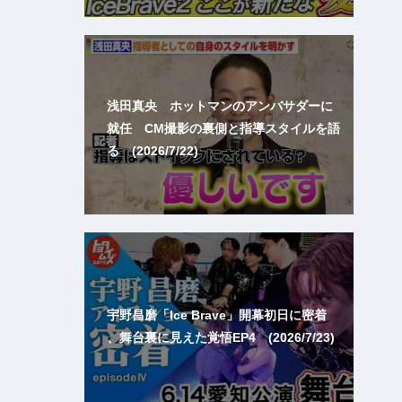
浅田真央 ホットマンのアンバサダーに
就任 CM撮影の裏側と指導スタイルを語
る (2026/7/22)
宇野昌磨「Ice Brave」開幕初日に密着
、舞台裏に見えた覚悟EP4 (2026/7/23)