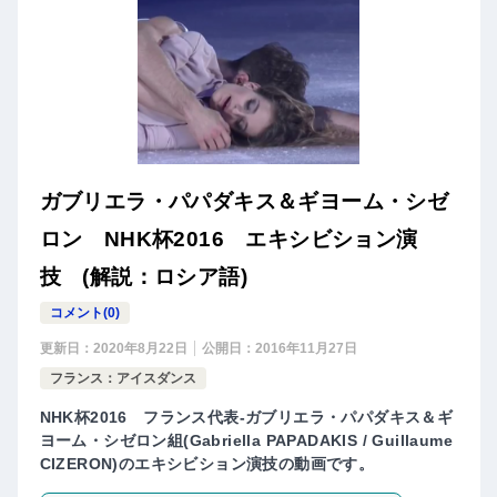
ガブリエラ・パパダキス＆ギヨーム・シゼ
ロン NHK杯2016 エキシビション演
技 (解説：ロシア語)
コメント(0)
更新日：
2020年8月22日
公開日：
2016年11月27日
フランス：アイスダンス
NHK杯2016 フランス代表-ガブリエラ・パパダキス＆ギ
ヨーム・シゼロン組(Gabriella PAPADAKIS / Guillaume
CIZERON)のエキシビション演技の動画です。