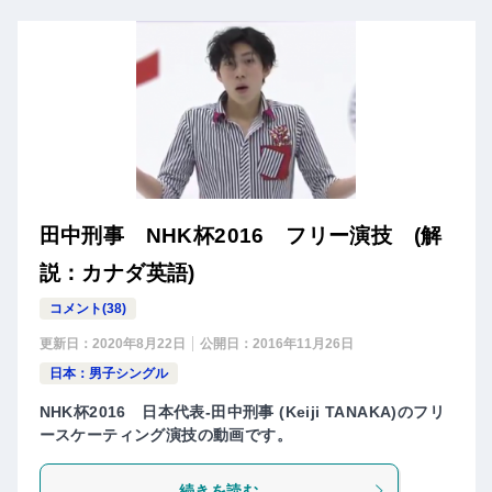
田中刑事 NHK杯2016 フリー演技 (解
説：カナダ英語)
コメント(38)
更新日：
2020年8月22日
公開日：
2016年11月26日
日本：男子シングル
NHK杯2016 日本代表-田中刑事 (Keiji TANAKA)のフリ
ースケーティング演技の動画です。
続きを読む