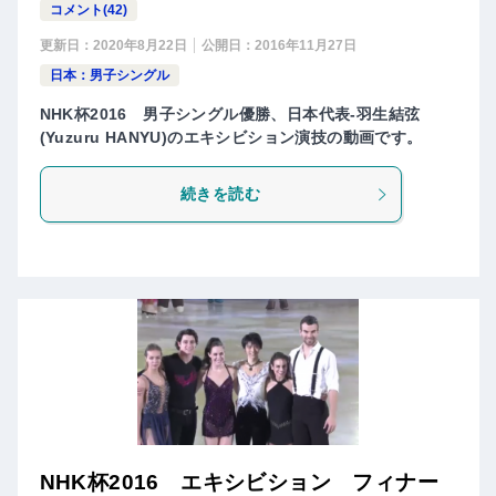
コメント(42)
更新日：
2020年8月22日
公開日：
2016年11月27日
日本：男子シングル
NHK杯2016 男子シングル優勝、日本代表-羽生結弦
(Yuzuru HANYU)のエキシビション演技の動画です。
続きを読む
NHK杯2016 エキシビション フィナー