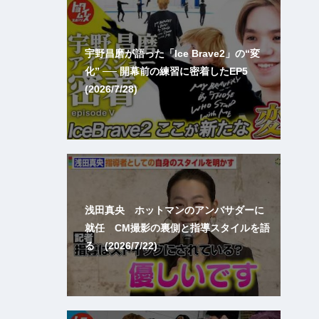
宇野昌磨が語った「Ice Brave2」の“変
化” ── 開幕前の練習に密着したEP5
(2026/7/28)
浅田真央 ホットマンのアンバサダーに
就任 CM撮影の裏側と指導スタイルを語
る (2026/7/22)