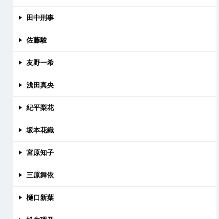
田中刑事
佐藤駿
友野一希
浅田真央
紀平梨花
坂本花織
宮原知子
三原舞依
樋口新葉