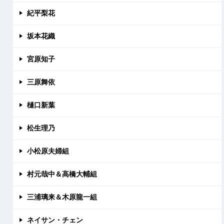
紀平梨花
坂本花織
宮原知子
三原舞依
樋口新葉
松生理乃
小松原夫婦組
村元哉中＆高橋大輔組
三浦璃来＆木原龍一組
ネイサン・チェン