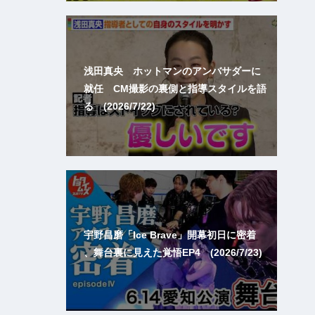
浅田真央 ホットマンのアンバサダーに
就任 CM撮影の裏側と指導スタイルを語
る (2026/7/22)
宇野昌磨「Ice Brave」開幕初日に密着
、舞台裏に見えた覚悟EP4 (2026/7/23)