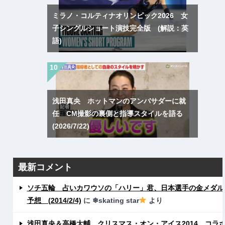
ミラノ・コルティナオリンピック2026 女
子シングルショート演技完全版 (解説：英
語)
浅田真央 ホットマンのアンバサダーに就
任 CM撮影の裏側と指導スタイルを語る
(2026/7/22)
最新コメント
ソチ五輪 占いカワウソの「ハリー」君、日本選手の金メダル
予想 (2014/2/4)
に
❄skating star
より
浅田真央＆高橋大輔 クリスマス・オン・アイス2014 コラ