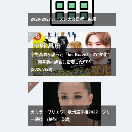
2026-2027シーズン大会日程・結果
宇野昌磨が語った「Ice Brave2」の“変化”
── 開幕前の練習に密着したEP5
(2026/7/28)
カミラ・ワリエワ 欧州選手権2022 フリ
ー演技 (解説：英語)