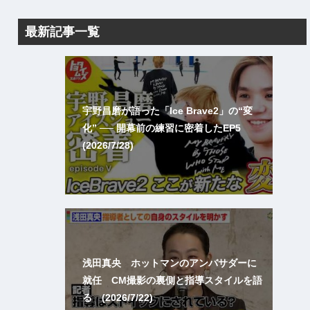
最新記事一覧
宇野昌磨が語った「Ice Brave2」の“変
化” ── 開幕前の練習に密着したEP5
(2026/7/28)
浅田真央 ホットマンのアンバサダーに
就任 CM撮影の裏側と指導スタイルを語
る (2026/7/22)