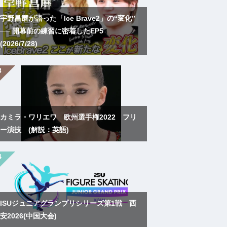
宇野昌磨が語った「Ice Brave2」の“変化”
── 開幕前の練習に密着したEP5
(2026/7/28)
カミラ・ワリエワ 欧州選手権2022 フリ
ー演技 (解説：英語)
ISUジュニアグランプリシリーズ第1戦 西
安2026(中国大会)