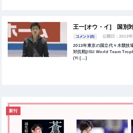
王一[オウ・イ] 国別対
公開日：
2013
コメント(0)
2013年東京の国立代々木競
対抗戦(ISU World Team Tro
(Yi […]
新刊