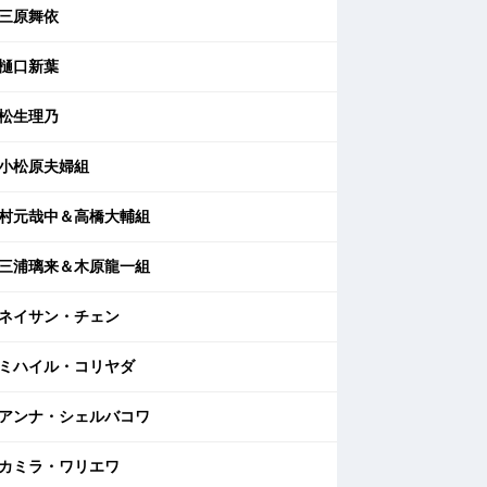
三原舞依
樋口新葉
松生理乃
小松原夫婦組
村元哉中＆高橋大輔組
三浦璃来＆木原龍一組
ネイサン・チェン
ミハイル・コリヤダ
アンナ・シェルバコワ
カミラ・ワリエワ