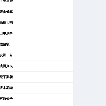
宇野昌磨
鍵山優真
高橋大輔
田中刑事
佐藤駿
友野一希
浅田真央
紀平梨花
坂本花織
宮原知子