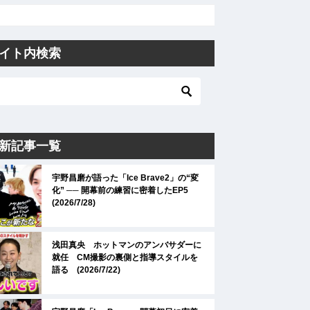
イト内検索
新記事一覧
宇野昌磨が語った「Ice Brave2」の“変
化” ── 開幕前の練習に密着したEP5
(2026/7/28)
浅田真央 ホットマンのアンバサダーに
就任 CM撮影の裏側と指導スタイルを
語る (2026/7/22)