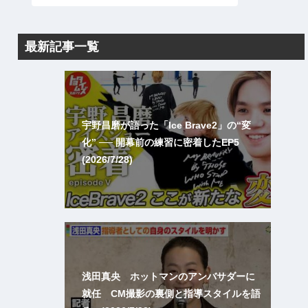
最新記事一覧
宇野昌磨が語った「Ice Brave2」の“変
化” ── 開幕前の練習に密着したEP5
(2026/7/28)
浅田真央 ホットマンのアンバサダーに
就任 CM撮影の裏側と指導スタイルを語