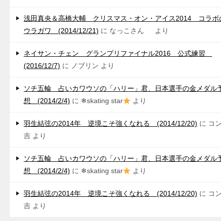
浅田真央＆高橋大輔 クリスマス・オン・アイス2014 コラボ
ウラガワ (2014/12/21)
に
なっこさん
より
ネイサン・チェン グランプリファイナル2016 公式練習
(2016/12/7)
に
ノブリン
より
ソチ五輪 占いカワウソの「ハリー」君、日本選手の金メダル
想 (2014/2/4)
に
❄skating star
より
羽生結弦の2014年 逆境こそ強くなれる (2014/12/20)
に
コ
吉
より
ソチ五輪 占いカワウソの「ハリー」君、日本選手の金メダル
想 (2014/2/4)
に
❄skating star
より
羽生結弦の2014年 逆境こそ強くなれる (2014/12/20)
に
コ
吉
より