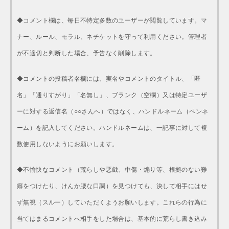
◆コメント欄は、毎日不特定多数のユーザーが閲覧しています。マ
ナー、ルール、モラル、ネチケットを守って利用ください。管理者
が不適切と判断した場合、予告なく削除します。
◆コメントの投稿者名欄には、実名やコメントのタイトル、「匿
名」「通りすがり」「名無し」、ブランク（空欄）又は特定ユーザ
ーに対する返信名（○○さんへ）ではなく、ハンドルネーム（ペンネ
ーム）を記入してください。ハンドルネームは、一記事に対して複
数使用しないようにお願いします。
◆不愉快なコメント（荒らしや悪戯、中傷・煽り等、根拠のない難
癖をつけたり、けんか腰な口調）を見つけても、決して相手にはせ
ず無視（スルー）していただくようお願いします。これらの行為に
当てはまるコメントへ相手をした場合は、基本的に荒らし書き込み