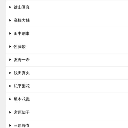
鍵山優真
高橋大輔
田中刑事
佐藤駿
友野一希
浅田真央
紀平梨花
坂本花織
宮原知子
三原舞依