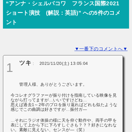
ビ
“アンナ・シェルバコワ フランス国際2021
ゲ
ショート演技 (解説：英語)” への5件のコメ
ー
ント
シ
ョ
▼一番下のコメントへ▼
ン
ツキ
1
:
2021/11/20(土) 13:05:04
管理人様、ありがとうございます。
今コレオグラファーが振り付けを指南している映像を見
ながら打ってますが…いいですけどね…
思えば過去1～2年のプロを振り返ればどれも似たような
感じでこの曲調は好きですが…振付ガ—
…それにラジオ体操の様に天を仰ぐ動作や、両手の甲を
表にして上から下に下ろすしぐさも？？？好きになれな
い。素敵に見えない、センスが—（笑）