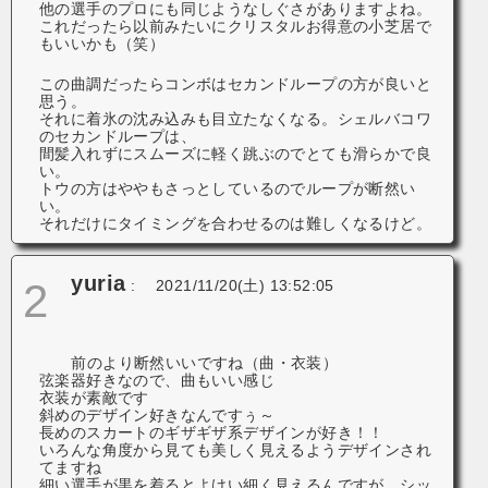
他の選手のプロにも同じようなしぐさがありますよね。
これだったら以前みたいにクリスタルお得意の小芝居で
もいいかも（笑）
この曲調だったらコンボはセカンドループの方が良いと
思う。
それに着氷の沈み込みも目立たなくなる。シェルバコワ
のセカンドループは、
間髪入れずにスムーズに軽く跳ぶのでとても滑らかで良
い。
トウの方はややもさっとしているのでループが断然い
い。
それだけにタイミングを合わせるのは難しくなるけど。
yuria
2
:
2021/11/20(土) 13:52:05
前のより断然いいですね（曲・衣装）
弦楽器好きなので、曲もいい感じ
衣装が素敵です
斜めのデザイン好きなんですぅ～
長めのスカートのギザギザ系デザインが好き！！
いろんな角度から見ても美しく見えるようデザインされ
てますね
細い選手が黒を着るとよけい細く見えるんですが、シッ