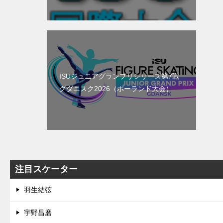
ISUジュニアグランプリシリーズ第7戦
グダニスク2026（ポーランド大会）
注目スケーター
羽生結弦
宇野昌磨