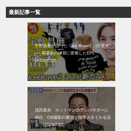
最新記事一覧
宇野昌磨が語った「Ice Brave2」の“変化”
── 開幕前の練習に密着したEP5
(2026/7/28)
浅田真央 ホットマンのアンバサダーに
就任 CM撮影の裏側と指導スタイルを語
る (2026/7/22)