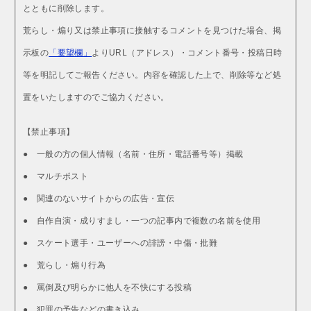
とともに削除します。
荒らし・煽り又は禁止事項に接触するコメントを見つけた場合、掲
示板の
「要望欄」
よりURL（アドレス）・コメント番号・投稿日時
等を明記してご報告ください。内容を確認した上で、削除等など処
置をいたしますのでご協力ください。
【禁止事項】
● 一般の方の個人情報（名前・住所・電話番号等）掲載
● マルチポスト
● 関連のないサイトからの広告・宣伝
● 自作自演・成りすまし・一つの記事内で複数の名前を使用
● スケート選手・ユーザーへの誹謗・中傷・批難
● 荒らし・煽り行為
● 罵倒及び明らかに他人を不快にする投稿
● 犯罪の予告などの書き込み