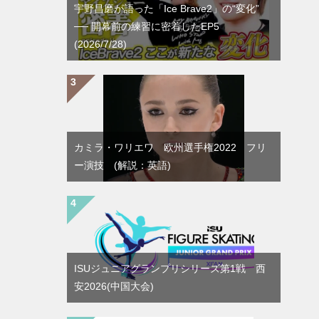
宇野昌磨が語った「Ice Brave2」の“変化”
── 開幕前の練習に密着したEP5
(2026/7/28)
カミラ・ワリエワ 欧州選手権2022 フリ
ー演技 (解説：英語)
ISUジュニアグランプリシリーズ第1戦 西
安2026(中国大会)