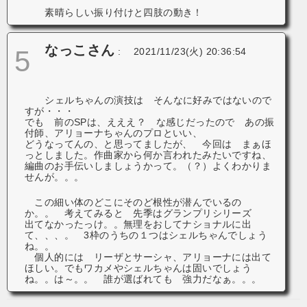
素晴らしい振り付けと四肢の動き！
なっこさん
5
:
2021/11/23(火) 20:36:54
シェルちゃんの演技は そんなに好みではないので
すが・・・
でも 前のSPは、えええ？ な感じだったので あの振
付師、アリョーナちゃんのプロといい、
どうなってんの、と思ってましたが、 今回は まぁほ
っとしました。作曲家から何か言われたみたいですね、
編曲のお手伝いしましょうかって。（？）よくわかりま
せんが。。。
この細い体のどこにそのど根性が潜んでいるの
か。。 考えてみると 先季はグランプリシリーズ
出てなかったっけ。。無理をおしてナショナルに出
て、、、。 3枠のうちの１つはシェルちゃんでしょう
ね。。
個人的には リーザとサーシャ、アリョーナには出て
ほしい。でもワカメやシェルちゃんは固いでしょう
ね。。は～。。 誰が選ばれても 強力だなぁ。。。