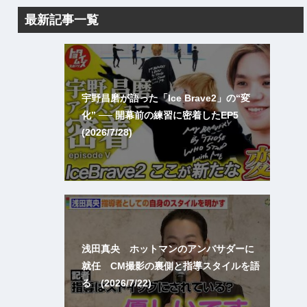
最新記事一覧
宇野昌磨が語った「Ice Brave2」の“変
化” ── 開幕前の練習に密着したEP5
(2026/7/28)
浅田真央 ホットマンのアンバサダーに
就任 CM撮影の裏側と指導スタイルを語
る (2026/7/22)