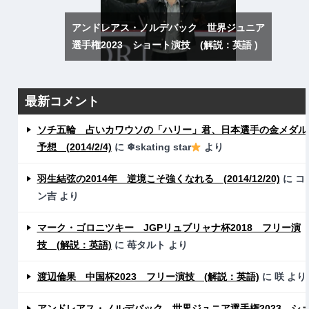
アンドレアス・ノルデバック 世界ジュニア
選手権2023 ショート演技 (解説：英語 )
最新コメント
ソチ五輪 占いカワウソの「ハリー」君、日本選手の金メダル
予想 (2014/2/4)
に
❄skating star
より
羽生結弦の2014年 逆境こそ強くなれる (2014/12/20)
に
コ
ン吉
より
マーク・ゴロニツキー JGPリュブリャナ杯2018 フリー演
技 (解説：英語)
に
苺タルト
より
渡辺倫果 中国杯2023 フリー演技 (解説：英語)
に
咲
より
アンドレアス・ノルデバック 世界ジュニア選手権2023 シ