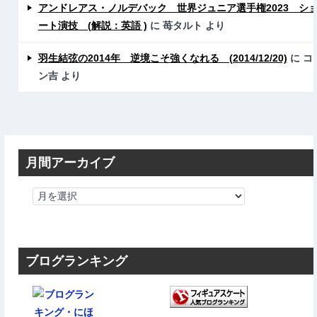
アンドレアス・ノルデバック 世界ジュニア選手権2023 シ
ート演技 (解説：英語 )
に
苺タルト
より
羽生結弦の2014年 逆境こそ強くなれる (2014/12/20)
に
コ
ン吉
より
月間アーカイブ
ブログランキング