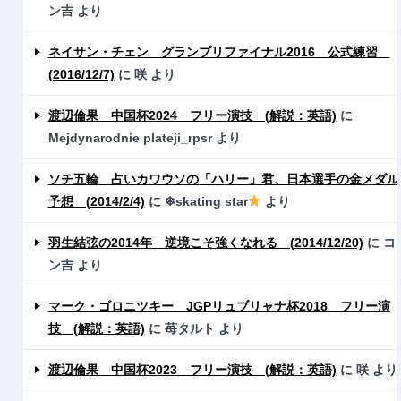
ン吉
より
ネイサン・チェン グランプリファイナル2016 公式練習
(2016/12/7)
に
咲
より
渡辺倫果 中国杯2024 フリー演技 (解説：英語)
に
Mejdynarodnie plateji_rpsr
より
ソチ五輪 占いカワウソの「ハリー」君、日本選手の金メダル
予想 (2014/2/4)
に
❄skating star
より
羽生結弦の2014年 逆境こそ強くなれる (2014/12/20)
に
コ
ン吉
より
マーク・ゴロニツキー JGPリュブリャナ杯2018 フリー演
技 (解説：英語)
に
苺タルト
より
渡辺倫果 中国杯2023 フリー演技 (解説：英語)
に
咲
より