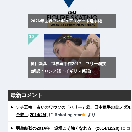
2026年世界フィギュアスケート選手権
樋口新葉 世界選手権2017 フリー演技
(解説：ロシア語・イギリス英語)
最新コメント
ソチ五輪 占いカワウソの「ハリー」君、日本選手の金メダル
予想 (2014/2/4)
に
❄skating star
より
羽生結弦の2014年 逆境こそ強くなれる (2014/12/20)
に
コ