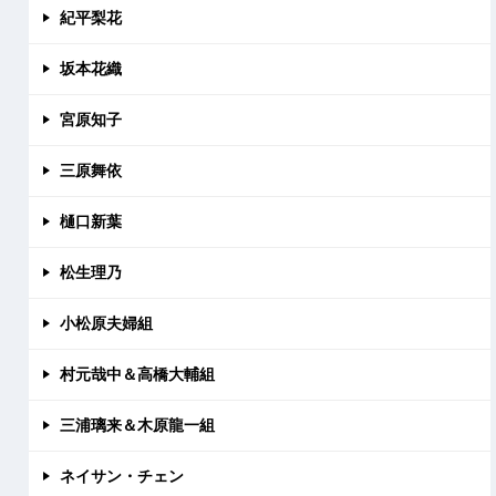
紀平梨花
坂本花織
宮原知子
三原舞依
樋口新葉
松生理乃
小松原夫婦組
村元哉中＆高橋大輔組
三浦璃来＆木原龍一組
ネイサン・チェン