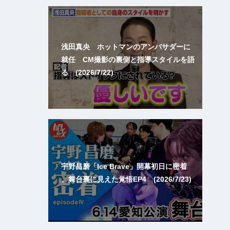
浅田真央 ホットマンのアンバサダーに
就任 CM撮影の裏側と指導スタイルを語
る (2026/7/22)
宇野昌磨「Ice Brave」開幕初日に密着
、舞台裏に見えた覚悟EP4 (2026/7/23)