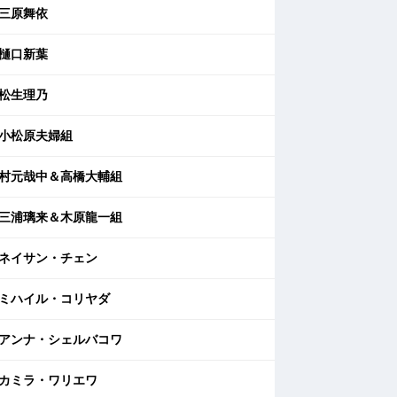
三原舞依
樋口新葉
松生理乃
小松原夫婦組
村元哉中＆高橋大輔組
三浦璃来＆木原龍一組
ネイサン・チェン
ミハイル・コリヤダ
アンナ・シェルバコワ
カミラ・ワリエワ