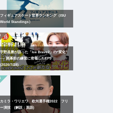
フィギュアスケート世界ランキング（ISU
World Standings）
宇野昌磨が語った「Ice Brave2」の“変化”
── 開幕前の練習に密着したEP5
(2026/7/28)
カミラ・ワリエワ 欧州選手権2022 フリ
ー演技 (解説：英語)