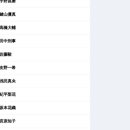
宇野昌磨
鍵山優真
高橋大輔
田中刑事
佐藤駿
友野一希
浅田真央
紀平梨花
坂本花織
宮原知子