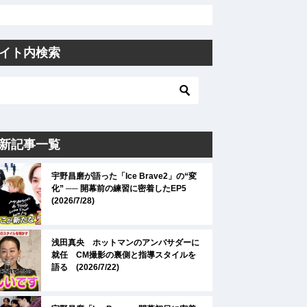
イト内検索
新記事一覧
宇野昌磨が語った「Ice Brave2」の“変
化” ── 開幕前の練習に密着したEP5
(2026/7/28)
浅田真央 ホットマンのアンバサダーに
就任 CM撮影の裏側と指導スタイルを
語る (2026/7/22)