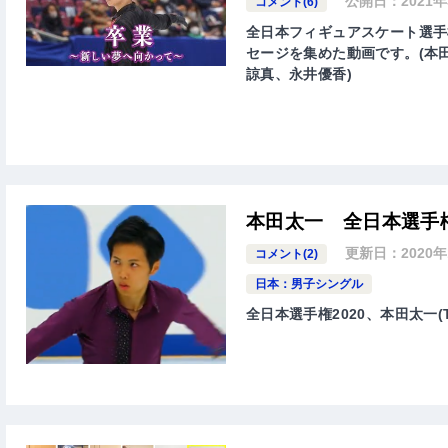
公開日：
2021
コメント(6)
全日本フィギュアスケート選手権
セージを集めた動画です。(本
諒真、永井優香)
本田太一 全日本選手権
更新日：
2020
コメント(2)
日本：男子シングル
全日本選手権2020、本田太一(