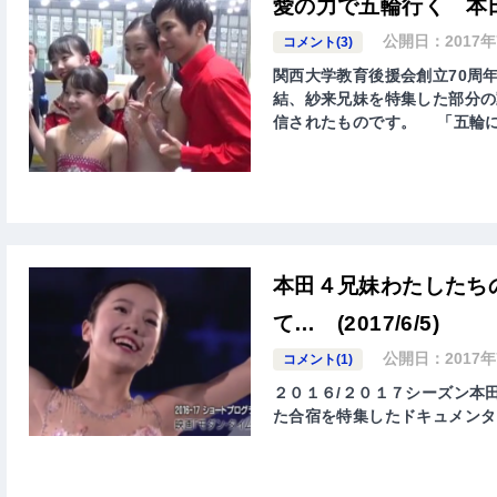
愛の力で五輪行く 本田四兄
公開日：
2017
コメント(3)
関西大学教育後援会創立70周
結、紗来兄妹を特集した部分の動
信されたものです。 「五輪に
本田４兄妹わたしたちの
て… (2017/6/5)
公開日：
2017
コメント(1)
２０１６/２０１７シーズン本
た合宿を特集したドキュメンタ