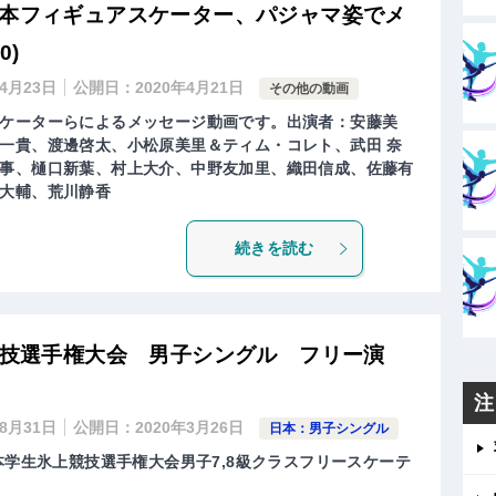
日本フィギュアスケーター、パジャマ姿でメ
0)
年4月23日
公開日：
2020年4月21日
その他の動画
ケーターらによるメッセージ動画です。出演者：安藤美
一貴、渡邊啓太、小松原美里＆ティム・コレト、武田 奈
事、樋口新葉、村上大介、中野友加里、織田信成、佐藤有
大輔、荒川静香
続きを読む
競技選手権大会 男子シングル フリー演
注
年8月31日
公開日：
2020年3月26日
日本：男子シングル
本学生氷上競技選手権大会男子7,8級クラスフリースケーテ