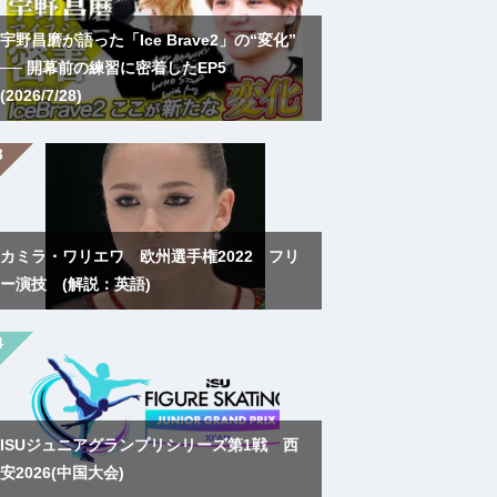
宇野昌磨が語った「Ice Brave2」の“変化”
── 開幕前の練習に密着したEP5
(2026/7/28)
カミラ・ワリエワ 欧州選手権2022 フリ
ー演技 (解説：英語)
ISUジュニアグランプリシリーズ第1戦 西
安2026(中国大会)