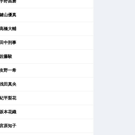
宇野昌磨
鍵山優真
高橋大輔
田中刑事
佐藤駿
友野一希
浅田真央
紀平梨花
坂本花織
宮原知子