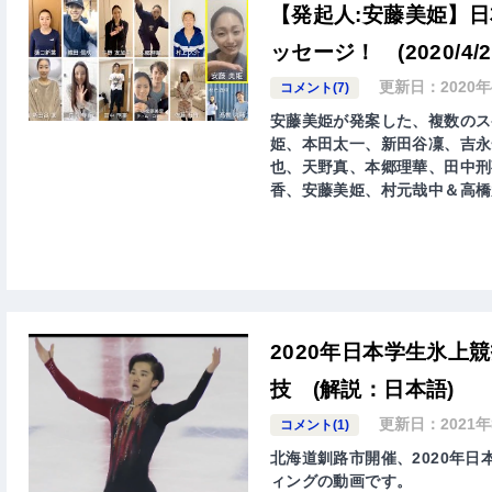
【発起人:安藤美姫】
ッセージ！ (2020/4/2
更新日：
2020
コメント(7)
安藤美姫が発案した、複数のス
姫、本田太一、新田谷凜、吉永
也、天野真、本郷理華、田中刑
香、安藤美姫、村元哉中＆高橋
2020年日本学生氷上
技 (解説：日本語)
更新日：
2021
コメント(1)
北海道釧路市開催、2020年日
ィングの動画です。