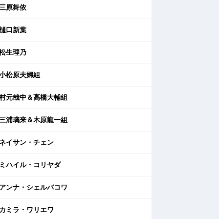
三原舞依
樋口新葉
松生理乃
小松原夫婦組
村元哉中＆高橋大輔組
三浦璃来＆木原龍一組
ネイサン・チェン
ミハイル・コリヤダ
アンナ・シェルバコワ
カミラ・ワリエワ