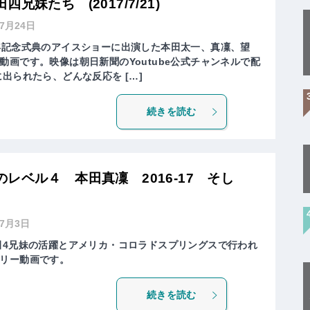
妹たち (2017/7/21)
年7月24日
年記念式典のアイスショーに出演した本田太一、真凜、望
画です。映像は朝日新聞のYoutube公式チャンネルで配
出られたら、どんな反応を […]
続きを読む
レベル４ 本田真凜 2016-17 そし
年7月3日
田4兄妹の活躍とアメリカ・コロラドスプリングスで行われ
リー動画です。
続きを読む