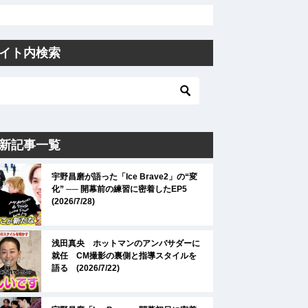
イト内検索
新記事一覧
宇野昌磨が語った「Ice Brave2」の“変
化” ── 開幕前の練習に密着したEP5
(2026/7/28)
浅田真央 ホットマンのアンバサダーに
就任 CM撮影の裏側と指導スタイルを
語る (2026/7/22)