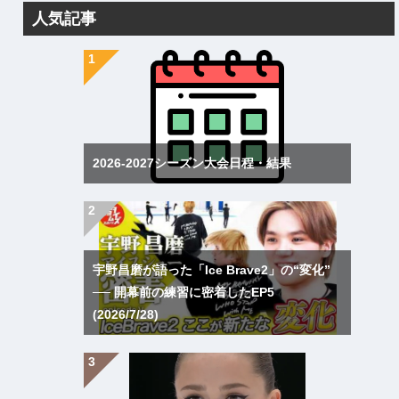
人気記事
2026-2027シーズン大会日程・結果
宇野昌磨が語った「Ice Brave2」の“変化”
── 開幕前の練習に密着したEP5
(2026/7/28)