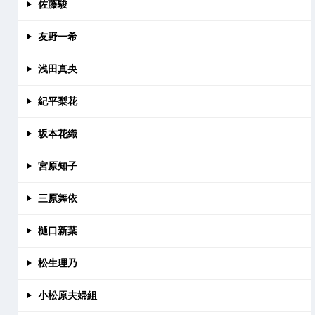
佐藤駿
友野一希
浅田真央
紀平梨花
坂本花織
宮原知子
三原舞依
樋口新葉
松生理乃
小松原夫婦組