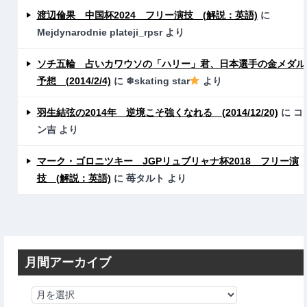
渡辺倫果 中国杯2024 フリー演技 (解説：英語)
に
Mejdynarodnie plateji_rpsr
より
ソチ五輪 占いカワウソの「ハリー」君、日本選手の金メダル
予想 (2014/2/4)
に
❄skating star
より
羽生結弦の2014年 逆境こそ強くなれる (2014/12/20)
に
コ
ン吉
より
マーク・ゴロニツキー JGPリュブリャナ杯2018 フリー演
技 (解説：英語)
に
苺タルト
より
月間アーカイブ