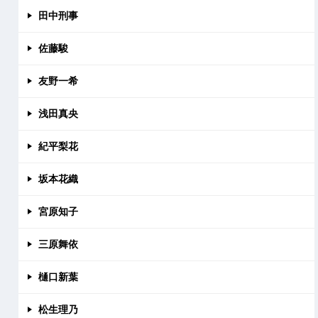
田中刑事
佐藤駿
友野一希
浅田真央
紀平梨花
坂本花織
宮原知子
三原舞依
樋口新葉
松生理乃