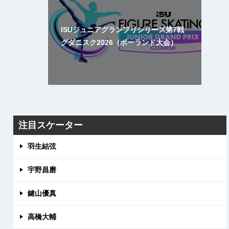
ISUジュニアグランプリシリーズ第7戦
グダニスク2026（ポーランド大会）
注目スケーター
羽生結弦
宇野昌磨
鍵山優真
高橋大輔