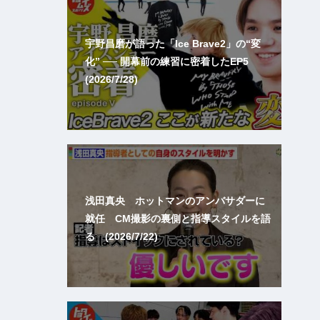
宇野昌磨が語った「Ice Brave2」の“変
化” ── 開幕前の練習に密着したEP5
(2026/7/28)
浅田真央 ホットマンのアンバサダーに
就任 CM撮影の裏側と指導スタイルを語
る (2026/7/22)