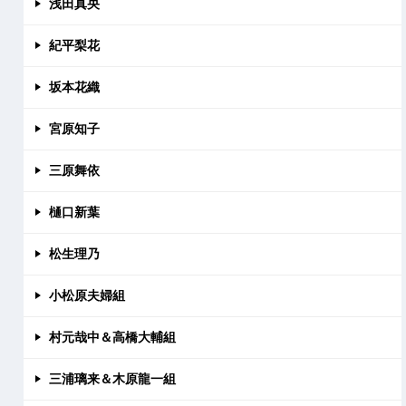
浅田真央
紀平梨花
坂本花織
宮原知子
三原舞依
樋口新葉
松生理乃
小松原夫婦組
村元哉中＆高橋大輔組
三浦璃来＆木原龍一組