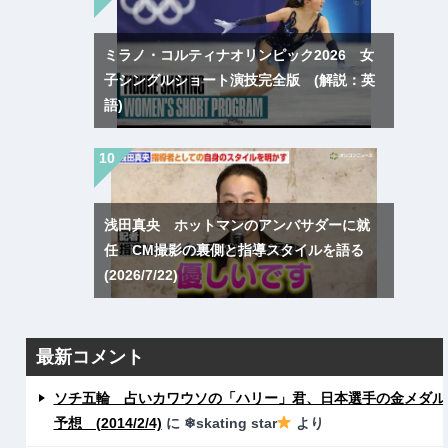
ミラノ・コルティナオリンピック2026 女
子シングルショート演技完全版 (解説：英
語)
浅田真央 ホットマンのアンバサダーに就
任 CM撮影の裏側と指導スタイルを語る
(2026/7/22)
最新コメント
ソチ五輪 占いカワウソの「ハリー」君、日本選手の金メダル
予想 (2014/2/4)
に
❄skating star
より