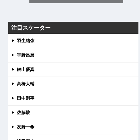
注目スケーター
羽生結弦
宇野昌磨
鍵山優真
高橋大輔
田中刑事
佐藤駿
友野一希