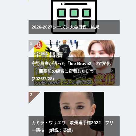
2026-2027シーズン大会日程・結果
宇野昌磨が語った「Ice Brave2」の“変化”
── 開幕前の練習に密着したEP5
(2026/7/28)
カミラ・ワリエワ 欧州選手権2022 フリ
ー演技 (解説：英語)