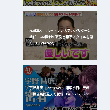
浅田真央 ホットマンのアンバサダーに
就任 CM撮影の裏側と指導スタイルを語
る (2026/7/22)
宇野昌磨「Ice Brave」開幕初日に密着
、舞台裏に見えた覚悟EP4 (2026/7/23)