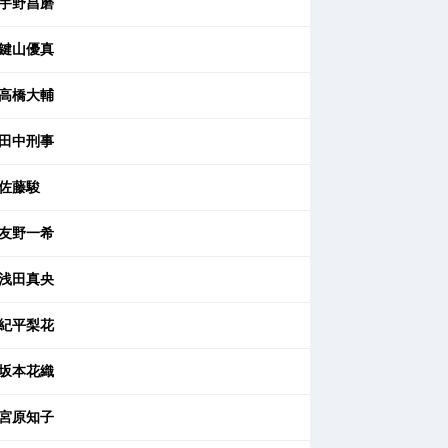
宇野昌磨
鍵山優真
高橋大輔
田中刑事
佐藤駿
友野一希
浅田真央
紀平梨花
坂本花織
宮原知子