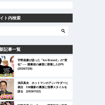
イト内検索
新記事一覧
宇野昌磨が語った「Ice Brave2」の“変
化” ── 開幕前の練習に密着したEP5
(2026/7/28)
浅田真央 ホットマンのアンバサダーに
就任 CM撮影の裏側と指導スタイルを
語る (2026/7/22)