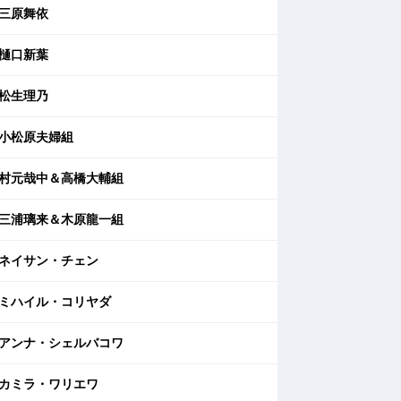
三原舞依
樋口新葉
松生理乃
小松原夫婦組
村元哉中＆高橋大輔組
三浦璃来＆木原龍一組
ネイサン・チェン
ミハイル・コリヤダ
アンナ・シェルバコワ
カミラ・ワリエワ