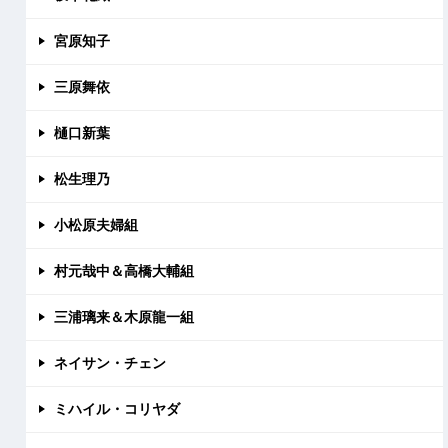
宮原知子
三原舞依
樋口新葉
松生理乃
小松原夫婦組
村元哉中＆高橋大輔組
三浦璃来＆木原龍一組
ネイサン・チェン
ミハイル・コリヤダ