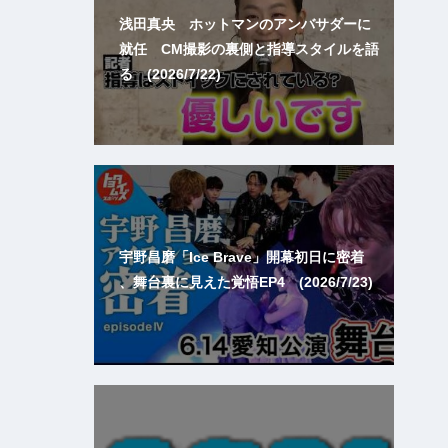
浅田真央 ホットマンのアンバサダーに
就任 CM撮影の裏側と指導スタイルを語
る (2026/7/22)
宇野昌磨「Ice Brave」開幕初日に密着
、舞台裏に見えた覚悟EP4 (2026/7/23)