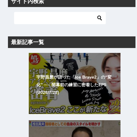
サイト内検索
最新記事一覧
宇野昌磨が語った「Ice Brave2」の“変
化” ── 開幕前の練習に密着したEP5
(2026/7/28)