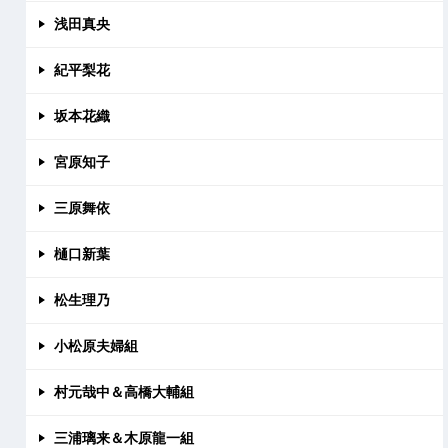
浅田真央
紀平梨花
坂本花織
宮原知子
三原舞依
樋口新葉
松生理乃
小松原夫婦組
村元哉中＆高橋大輔組
三浦璃来＆木原龍一組