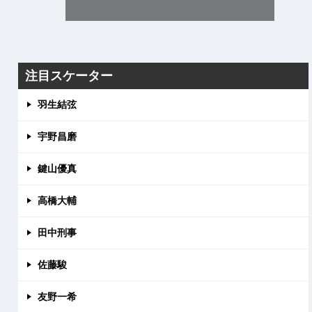
注目スケーター
羽生結弦
宇野昌磨
鍵山優真
高橋大輔
田中刑事
佐藤駿
友野一希