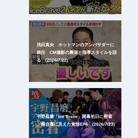
浅田真央 ホットマンのアンバサダーに
就任 CM撮影の裏側と指導スタイルを語
る (2026/7/22)
宇野昌磨「Ice Brave」開幕初日に密着
、舞台裏に見えた覚悟EP4 (2026/7/23)