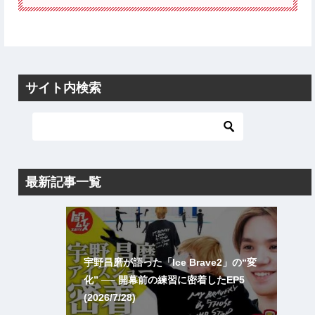
サイト内検索
最新記事一覧
宇野昌磨が語った「Ice Brave2」の“変
化” ── 開幕前の練習に密着したEP5
(2026/7/28)