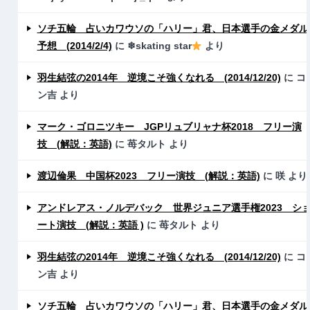
ソチ五輪 占いカワウソの「ハリー」君、日本選手の金メダル
予想 (2014/2/4)
に
❄skating star
より
羽生結弦の2014年 逆境こそ強くなれる (2014/12/20)
に
コ
ン吉
より
マーク・ゴロニツキー JGPリュブリャナ杯2018 フリー演
技 (解説：英語)
に
苺タルト
より
渡辺倫果 中国杯2023 フリー演技 (解説：英語)
に
咲
より
アンドレアス・ノルデバック 世界ジュニア選手権2023 シ
ート演技 (解説：英語 )
に
苺タルト
より
羽生結弦の2014年 逆境こそ強くなれる (2014/12/20)
に
コ
ン吉
より
ソチ五輪 占いカワウソの「ハリー」君、日本選手の金メダル