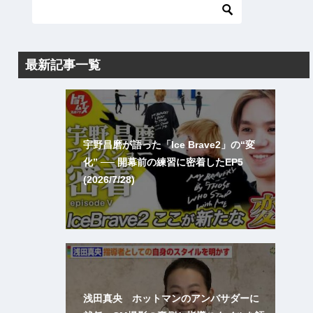
最新記事一覧
宇野昌磨が語った「Ice Brave2」の“変
化” ── 開幕前の練習に密着したEP5
(2026/7/28)
浅田真央 ホットマンのアンバサダーに