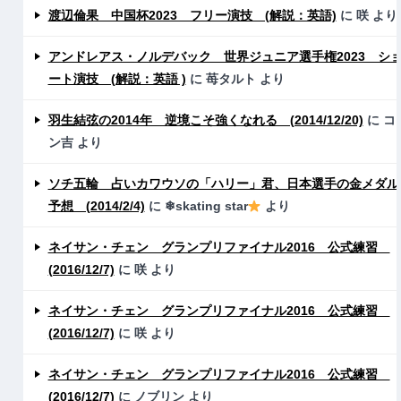
渡辺倫果 中国杯2023 フリー演技 (解説：英語)
に
咲
より
アンドレアス・ノルデバック 世界ジュニア選手権2023 シ
ート演技 (解説：英語 )
に
苺タルト
より
羽生結弦の2014年 逆境こそ強くなれる (2014/12/20)
に
コ
ン吉
より
ソチ五輪 占いカワウソの「ハリー」君、日本選手の金メダル
予想 (2014/2/4)
に
❄skating star
より
ネイサン・チェン グランプリファイナル2016 公式練習
(2016/12/7)
に
咲
より
ネイサン・チェン グランプリファイナル2016 公式練習
(2016/12/7)
に
咲
より
ネイサン・チェン グランプリファイナル2016 公式練習
(2016/12/7)
に
ノブリン
より