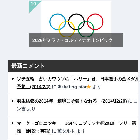
2026年ミラノ・コルティナオリンピック
最新コメント
ソチ五輪 占いカワウソの「ハリー」君、日本選手の金メダル
予想 (2014/2/4)
に
❄skating star
より
羽生結弦の2014年 逆境こそ強くなれる (2014/12/20)
に
コ
ン吉
より
マーク・ゴロニツキー JGPリュブリャナ杯2018 フリー演
技 (解説：英語)
に
苺タルト
より