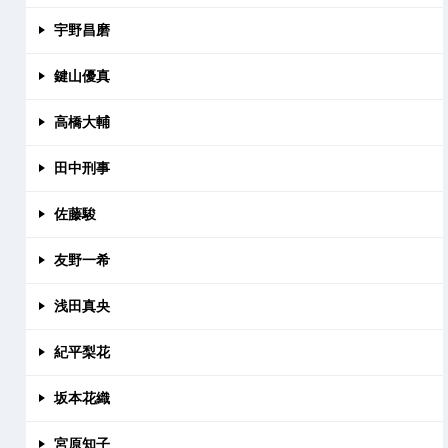
宇野昌磨
鍵山優真
高橋大輔
田中刑事
佐藤駿
友野一希
浅田真央
紀平梨花
坂本花織
宮原知子