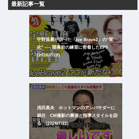
最新記事一覧
宇野昌磨が語った「Ice Brave2」の“変
化” ── 開幕前の練習に密着したEP5
(2026/7/28)
浅田真央 ホットマンのアンバサダーに
就任 CM撮影の裏側と指導スタイルを語
る (2026/7/22)