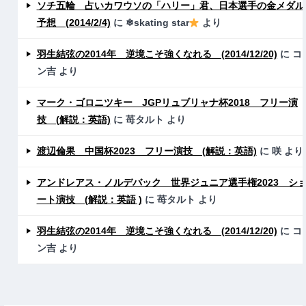
ソチ五輪 占いカワウソの「ハリー」君、日本選手の金メダル
予想 (2014/2/4)
に
❄skating star
より
羽生結弦の2014年 逆境こそ強くなれる (2014/12/20)
に
コ
ン吉
より
マーク・ゴロニツキー JGPリュブリャナ杯2018 フリー演
技 (解説：英語)
に
苺タルト
より
渡辺倫果 中国杯2023 フリー演技 (解説：英語)
に
咲
より
アンドレアス・ノルデバック 世界ジュニア選手権2023 シ
ート演技 (解説：英語 )
に
苺タルト
より
羽生結弦の2014年 逆境こそ強くなれる (2014/12/20)
に
コ
ン吉
より