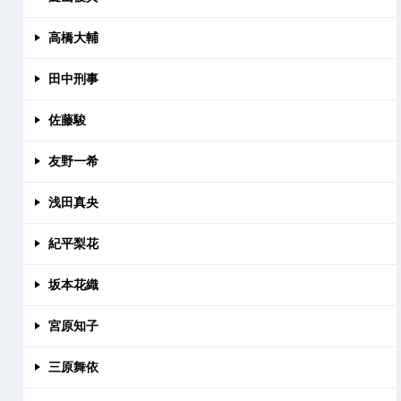
高橋大輔
田中刑事
佐藤駿
友野一希
浅田真央
紀平梨花
坂本花織
宮原知子
三原舞依