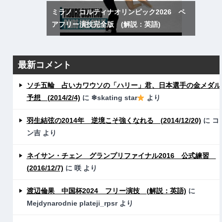
ミラノ・コルティナオリンピック2026 ペ
アフリー演技完全版 (解説：英語)
最新コメント
ソチ五輪 占いカワウソの「ハリー」君、日本選手の金メダル
予想 (2014/2/4)
に
❄skating star
より
羽生結弦の2014年 逆境こそ強くなれる (2014/12/20)
に
コ
ン吉
より
ネイサン・チェン グランプリファイナル2016 公式練習
(2016/12/7)
に
咲
より
渡辺倫果 中国杯2024 フリー演技 (解説：英語)
に
Mejdynarodnie plateji_rpsr
より