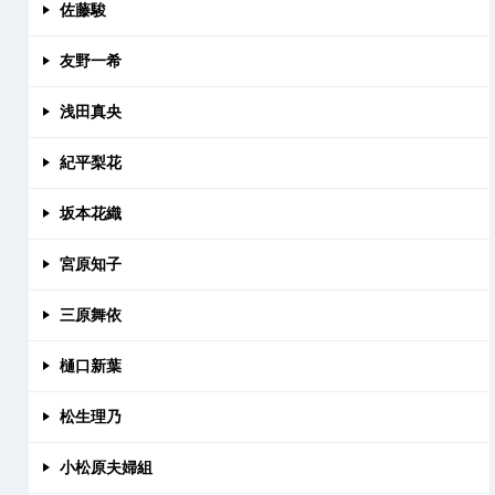
佐藤駿
友野一希
浅田真央
紀平梨花
坂本花織
宮原知子
三原舞依
樋口新葉
松生理乃
小松原夫婦組