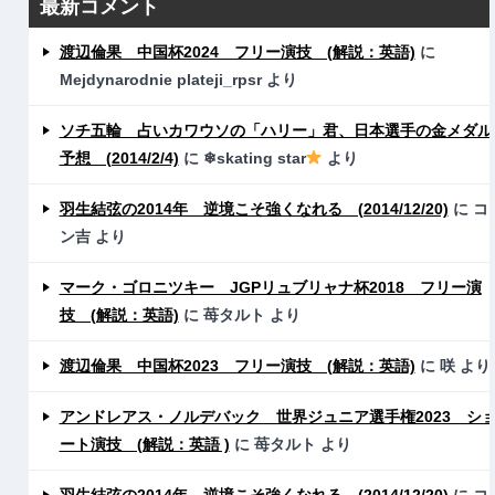
最新コメント
渡辺倫果 中国杯2024 フリー演技 (解説：英語)
に
Mejdynarodnie plateji_rpsr
より
ソチ五輪 占いカワウソの「ハリー」君、日本選手の金メダル
予想 (2014/2/4)
に
❄skating star
より
羽生結弦の2014年 逆境こそ強くなれる (2014/12/20)
に
コ
ン吉
より
マーク・ゴロニツキー JGPリュブリャナ杯2018 フリー演
技 (解説：英語)
に
苺タルト
より
渡辺倫果 中国杯2023 フリー演技 (解説：英語)
に
咲
より
アンドレアス・ノルデバック 世界ジュニア選手権2023 シ
ート演技 (解説：英語 )
に
苺タルト
より
羽生結弦の2014年 逆境こそ強くなれる (2014/12/20)
に
コ