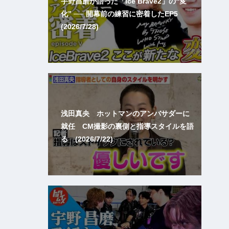
宇野昌磨が語った「Ice Brave2」の“変
化” ── 開幕前の練習に密着したEP5
(2026/7/28)
浅田真央 ホットマンのアンバサダーに
就任 CM撮影の裏側と指導スタイルを語
る (2026/7/22)