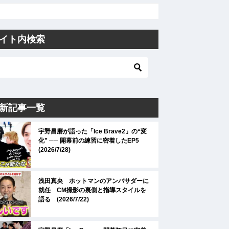
イト内検索
新記事一覧
宇野昌磨が語った「Ice Brave2」の“変
化” ── 開幕前の練習に密着したEP5
(2026/7/28)
浅田真央 ホットマンのアンバサダーに
就任 CM撮影の裏側と指導スタイルを
語る (2026/7/22)