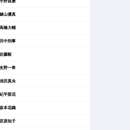
宇野昌磨
鍵山優真
高橋大輔
田中刑事
佐藤駿
友野一希
浅田真央
紀平梨花
坂本花織
宮原知子