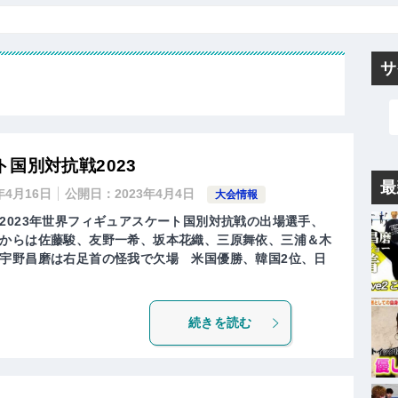
サ
国別対抗戦2023
最
年4月16日
公開日：
2023年4月4日
大会情報
2023年世界フィギュアスケート国別対抗戦の出場選手、
からは佐藤駿、友野一希、坂本花織、三原舞依、三浦＆木
宇野昌磨は右足首の怪我で欠場 米国優勝、韓国2位、日
続きを読む