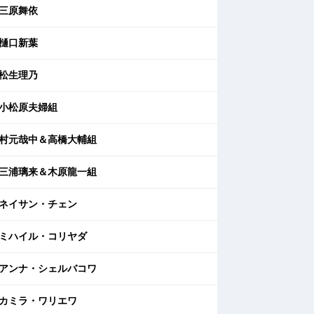
三原舞依
樋口新葉
松生理乃
小松原夫婦組
村元哉中＆高橋大輔組
三浦璃来＆木原龍一組
ネイサン・チェン
ミハイル・コリヤダ
アンナ・シェルバコワ
カミラ・ワリエワ