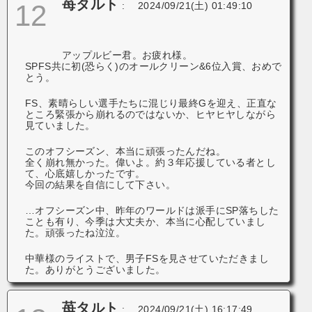
苺タルト
12
:
2024/09/21(土) 01:49:10
アップルビー君。お疲れ様。
SPFS共に初(恐らく)のオールクリーン&6位入賞、おめで
とう。
FS、素晴らしい選手たちに混じり最終Gを迎え、正直な
ところ緊張から崩れるのではないか、ヒヤヒヤしながら
見ていました。
このオフシーズン、本当に頑張ったんだね。
全く崩れ無かった。偉いよ。約３年応援している者とし
て、心底嬉しかったです。
今回の結果を自信にして下さい。
…オフシーズン中、昨年のワールドは派手にSP落ちした
ことも有り、今季は大丈夫か、本当に心配していまし
た。頑張ったね泣泣。
中華様のライストで、男子FSを見させていただきまし
た。ありがとうございました。
苺タルト
:
2024/09/21(土) 16:17:49