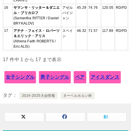
CHANT)
16
サマンサ・リッター＆ダニエ
アゼル
45.29
74.76
120.05
RD/FD
ル・ブリカロフ
バイジ
(Samantha RITTER / Daniel
ャン
BRYKALOV)
17
アテナ・フェイス・ロバーツ
スペイ
46.32
71.57
117.89
RD/FD
＆エリック・アリス
ン
(Athena Faith ROBERTS /
Eric ALIS)
17 件中 1 から 17 まで表示
女子シングル
男子シングル
ペア
アイスダンス
タグ
2024-2025大会情報
ネーベルホルン杯