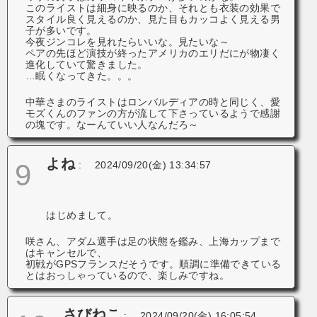
このライストは細身に映るのか、それとも衣装の効果で
スタイル良く見えるのか、見た目もカッコよく見える男
子が多いです。
今夜ジンコレを見れたらいいな。見たいな～
ペアの先ほど演技が終ったアメリカのエリだにが物凄く
進化していて驚きました。
…眠くなってきた。。。
中華さまのライストはロンバルディアの時と同じく、愛
モズくんのファンの方が流して下さっているようで感謝
の塊です。なーんていい人なんだろ～
よね
9
:
2024/09/20(金) 13:34:57
はじめまして。
咲さん、アダム選手は足の状態を鑑み、上海カップまで
はキャンセルで、
初戦がGPSフランスだそうです。順調に準備できている
とはおっしゃっているので、楽しみですね。
さびねこ
:
2024/09/20(金) 16:05:54