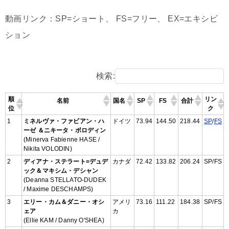
動画リンク：SP=ショート、 FS=フリー、 EX=エキシビ
ション
検索:
順
リン
名前
国名
SP
FS
合計
位
ク
1
ミネルヴァ・ファビアン・ハ
ドイツ
73.94
144.50
218.44
SP
/
FS
ーゼ ＆ニキータ・ボロディン
(Minerva Fabienne HASE /
Nikita VOLODIN)
2
ディアナ・ステラート=デュデ
カナダ
72.42
133.82
206.24
SP/FS
ック＆マキシム・デシャン
(Deanna STELLATO-DUDEK
/ Maxime DESCHAMPS)
3
エリー・カム＆ダニー・オシ
アメリ
73.16
111.22
184.38
SP/FS
ェア
カ
(Ellie KAM / Danny O'SHEA)