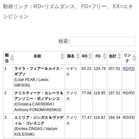
動画リンク：RD=リズムダンス、 FD=フリー、 EX=エキ
シビション
検索:
順
リン
名前
国名
RD
FD
合計
位
ク
1
ライラ・フィアー＆ルイス・
イギリ
82.22
124.79
207.01
RD
/
FD
ギブソ
ス
(Lilah FEAR / Lewis
GIBSON)
2
クリスティーナ・カレーラ＆
アメリ
77.66
119.85
197.51
RD/FD
アンソニー・ポノマレンコ
カ
(Christina CARREIRA /
Anthony PONOMARENKO)
3
エミリア・ジンガス＆ヴァデ
アメリ
77.47
116.87
194.34
RD/FD
ィム・コレスニク
カ
(Emilea ZINGAS / Vadym
KOLESNIK)