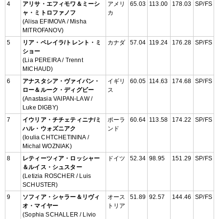
4
アリサ・エフィモワ＆ミーシ
アメリ
65.03
113.00
178.03
SP/FS
ャ・ミトロファノフ
カ
(Alisa EFIMOVA / Misha
MITROFANOV)
5
リア・ペレイラ/トレント・ミ
カナダ
57.04
119.24
176.28
SP/FS
ショー
(Lia PEREIRA / Trennt
MICHAUD)
6
アナスタシア・ヴァイパン・
イギリ
60.05
114.63
174.68
SP/FS
ロー＆ルーク・ディグビー
ス
(Anastasia VAIPAN-LAW /
Luke DIGBY)
7
イウリア・チチェティニナ/ミ
ポーラ
60.64
113.58
174.22
SP/FS
ハル・ウォズニアク
ンド
(Ioulia CHTCHETININA /
Michal WOZNIAK)
8
レティーツィア・ロッシャー
ドイツ
52.34
98.95
151.29
SP/FS
＆ルイス・シュスター
(Letizia ROSCHER / Luis
SCHUSTER)
9
ソフィア・シャラー＆リヴィ
オース
51.89
92.57
144.46
SP/FS
オ・マイヤー
トリア
(Sophia SCHALLER / Livio