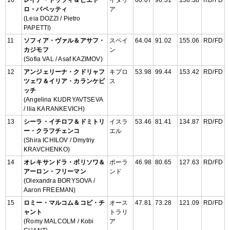
ロ・パペッティ
ア
(Leia DOZZI / Pietro
PAPETTI)
11
ソフィア・ヴァル＆アサフ・
スペイ
64.04
91.02
155.06
RD/FD
カジモフ
ン
(Sofia VAL / Asaf KAZIMOV)
12
アンジェリーナ・クドリャフ
キプロ
53.98
99.44
153.42
RD/FD
ツェワ＆イリア・カランケビ
ス
ッチ
(Angelina KUDRYAVTSEVA
/ Ilia KARANKEVICH)
13
シーラ・イチロフ＆ドミトリ
イスラ
53.46
81.41
134.87
RD/FD
ー・クラフチェンコ
エル
(Shira ICHILOV / Dmytriy
KRAVCHENKO)
14
オレキサンドラ・ボリソワ＆
ポーラ
46.98
80.65
127.63
RD/FD
アーロン・フリーマン
ンド
(Olexandra BORYSOVA /
Aaron FREEMAN)
15
ロミー・マルコム＆コビ・チ
オース
47.81
73.28
121.09
RD/FD
ャント
トラリ
(Romy MALCOLM / Kobi
ア