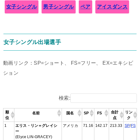
女子シングル
男子シングル
ペア
アイスダンス
女子シングル出場選手
動画リンク：SP=ショート、 FS=フリー、 EX=エキシビ
ション
検索:
順
合計
リン
名前
国名
SP
FS
位
点
ク
1
エリス・リン＝グレイシ
アメリカ
71.16
142.17
213.33
SP
/
FS
ー
(Elyce LIN-GRACEY)