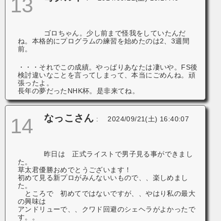
13
ゴロちゃん。少し前まで怪我をしていたんだ
ね。本格的にプログラムの練習を始めたのは2、3週間
前。
・・・それでこの成績。やっぱりあなたは凄いや。FS後
検討違いなことを言ってしまって、本当にごめんね。頑
張ったよ。
長年の夢だったNHK杯。是非来てね。
なっこさん
14
:
2024/09/21(土) 16:40:07
昨日は 正式ライストで男子見る事ができまし
た。
草太君優勝おめでとうございます！
初めて見る新プロがみんないいもので、、楽しめまし
た。
ところで 初めてではないですが、、やはり私の最大
の興味は
アンドリューで、、クワド回避のシェヘラがよかったで
す。。