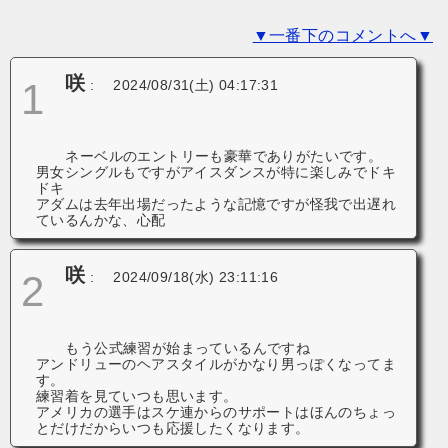
ー
▼一番下のコメントへ▼
シ
ョ
咲
1
:
2024/08/31(土) 04:17:31
ン
ネーベルのエントリーも豪華でありがたいです。
男女シングルもですがアイスダンスが特に楽しみでドキ
ドキ
アダムは去年出場だったような記憶ですが怪我で出遅れ
ているんかな、心配
咲
2
:
2024/09/18(水) 23:11:16
もう公式練習が始まっているんですね
アンドリューのヘアスタイルがかなり男っぽくなってま
す。
練習着を見ていつも思います。
アメリカの選手はスケ連からのサポートはほんのちょっ
とだけだからいつも応援したくなります。