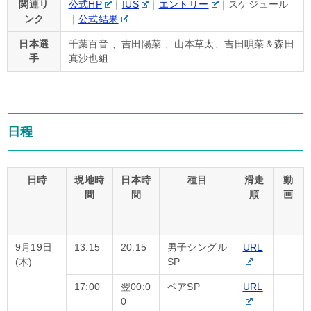
関連リ
公式HP
｜
IUS
｜
エントリー
｜スケジュール
ンク
｜
公式結果
日本選
千葉百音 、吉田陽菜 、山本草太、吉田唄菜＆森田
手
真沙也組
日程
日時
現地時
日本時
種目
滑走
動
間
間
順
画
9月19日
13:15
20:15
男子シングル
URL
(木)
SP
17:00
翌00:0
ペアSP
URL
0