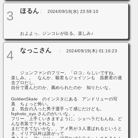
ほるん
3
:
2024/09/18(水) 23:59:10
およよっ、ジンコレが出る。楽しみ♪
なっこさん
4
:
2024/09/19(木) 01:16:23
ジュンファンのフリー、「ロコ」らしいですね。
楽しみ。。 なんか、駿君もジェイソンも 昌磨君の過
去プロだし、
自分で選んだのか、薦められたのか 知りたいな。
GoldenSkate のインスタにある アンドリューの写
真 ちょっと怖い。
ま、気合の入った男子選手って感じだけども。
fsphoto_syo さんのがいいな。。
フリー、上手くいきますように。シェヘラだもんね。ど
んな衣装で？それとも
まだできてないかな。。アメ男が３人選ばれるというと
き、イリア以外は誰がって