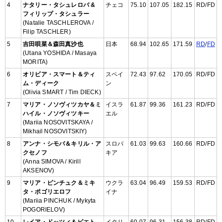
4
ナタリー・タシュレロバ &
チェコ
75.10
107.05
182.15
RD/FD
フィリップ・タシュラー
(Natalie TASCHLEROVA /
Filip TASCHLER)
5
吉田唄菜＆森田真沙也
日本
68.94
102.65
171.59
RD
/
FD
(Utana YOSHIDA / Masaya
MORITA)
6
オリビア・スマート＆ティ
スペイ
72.43
97.62
170.05
RD/FD
ム・ディーク
ン
(Olivia SMART / Tim DIECK)
7
マリア・ノソヴィツカヤ＆ミ
イスラ
61.87
99.36
161.23
RD/FD
ハイル・ノソヴィツキー
エル
(Mariia NOSOVITSKAYA /
Mikhail NOSOVITSKIY)
8
アンナ・シモバ＆キリル・ア
スロバ
61.03
99.63
160.66
RD/FD
クセノフ
キア
(Anna SIMOVA / Kirill
AKSENOV)
9
マリア・ピンチュク＆ミキ
ウクラ
63.04
96.49
159.53
RD/FD
タ・ポゴリエロフ
イナ
(Mariia PINCHUK / Mykyta
POGORIELOV)
10
レイア・ドッツィ＆ピエト
イタリ
60.07
96.31
156.38
RD/FD