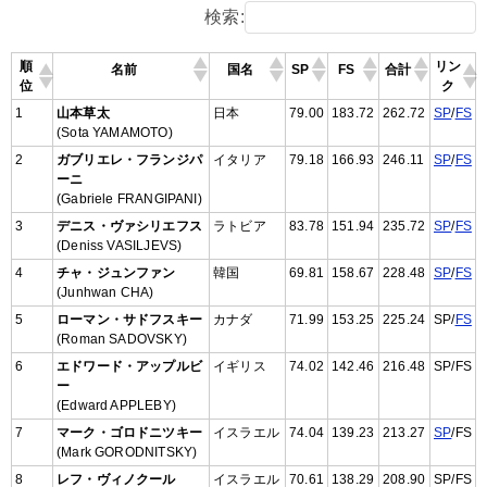
検索:
順
リン
名前
国名
SP
FS
合計
位
ク
1
山本草太
日本
79.00
183.72
262.72
SP
/
FS
(Sota YAMAMOTO)
2
ガブリエレ・フランジパ
イタリア
79.18
166.93
246.11
SP
/
FS
ーニ
(Gabriele FRANGIPANI)
3
デニス・ヴァシリエフス
ラトビア
83.78
151.94
235.72
SP
/
FS
(Deniss VASILJEVS)
4
チャ・ジュンファン
韓国
69.81
158.67
228.48
SP
/
FS
(Junhwan CHA)
5
ローマン・サドフスキー
カナダ
71.99
153.25
225.24
SP/
FS
(Roman SADOVSKY)
6
エドワード・アップルビ
イギリス
74.02
142.46
216.48
SP/FS
ー
(Edward APPLEBY)
7
マーク・ゴロドニツキー
イスラエル
74.04
139.23
213.27
SP
/FS
(Mark GORODNITSKY)
8
レフ・ヴィノクール
イスラエル
70.61
138.29
208.90
SP/FS