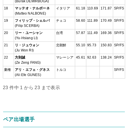
(Burak DEMIRBOGA)
18
マッテオ・ナルボーネ
イタリア
61.18
110.69
171.87
SP/FS
(Matteo NALBONE)
19
フィリップ・シェルバ
チェコ
58.60
111.89
170.49
SP/FS
(Filip SCERBA)
20
リー・ユーシャン
台湾
57.87
111.49
169.36
SP/FS
(Yu-Hsiang LI)
21
リ・ジュウォン
北朝鮮
55.10
95.73
150.83
SP/FS
(Ju Won RI)
22
方則誠
マレーシア
45.61
92.63
138.24
SP/FS
(Ze Zeng FANG)
棄権
アリ・エフェ・グネス
トルコ
SP/FS
(Ali Efe GUNES)
23 件中 1 から 23 まで表示
ペア出場選手