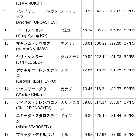
(Lev VINOKUR)
9
アンドリュー・トルガシ
アメリカ
63.92
143.73
207.65
SP/FS
ェフ
(Andrew TORGASHEV)
10
ロ・ヨンミョン
北朝鮮
65.74
139.88
205.62
SP/FS
(Yong Myong RO)
11
マキシム・ナウモフ
アメリカ
63.01
136.29
199.30
SP/FS
(Maxim NAUMOV)
12
ヤリ・ケスラー
クロアチア
69.59
122.14
191.73
SP/FS
(Jari KESSLER)
13
ゲオルギー・レシュテン
チェコ
72.86
118.39
191.25
SP/FS
コ
(Georgii RESHTENKO)
14
ウェスリー・チウ
カナダ
73.46
116.31
189.77
SP/FS
(Wesley CHIU)
15
ディアス・ジレンバエフ
カザフスタ
69.60
114.37
183.97
SP/FS
(Dias JIRENBAYEV)
ン
16
ニキータ・スタロスティ
ドイツ
56.32
125.12
181.44
SP/FS
ン
(Nikita STAROSTIN)
17
ブラック・デミルボガ
トルコ
59.98
117.92
177.90
SP/FS