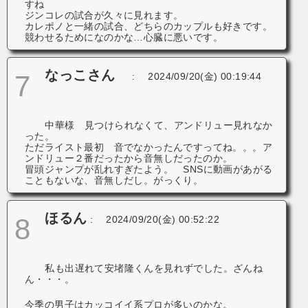
すね
ジンコレの試合が久々に見れます。
カレポノと一緒の試合、どちらのカップルも好きです。
競わせるためになのかな…心臓に悪いです。
なっこさん
7
:
2024/09/20(金) 00:19:44
中華様 見つけられなくて、アンドリュー見れなか
った。
ただライスト最初 音でなかったんですってね。。。ア
ンドリュー２番だったから音無しだったのか。
冒頭ジャンプが乱れすぎたよう。 SNSに動画があがる
こともないな、音無しだし。がっくり。
ほるん
8
:
2024/09/20(金) 00:52:22
私も出遅れて安堵隆くんを見れずでした。ざんね
ん・・・。
今季の男子はカッコイイ系プロが多いのかな。