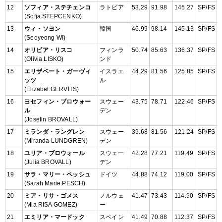
12
ソフィア・ステチェンコ
ラトビア
53.29
91.98
145.27
SP/FS
(Sofja STEPCENKO)
13
ウィ・ソヨン
韓国
46.99
98.14
145.13
SP/FS
(Seoyeong WI)
14
オリビア・リスコ
フィンラ
50.74
85.63
136.37
SP/FS
(Olivia LISKO)
ンド
15
エリザベート・ガーヴィ
イスラエ
44.29
81.56
125.85
SP/FS
ッツ
ル
(Elizabet GERVITS)
16
ヨセフィン・ブロウォー
スウェー
43.75
78.71
122.46
SP/FS
ル
デン
(Josefin BROVALL)
17
ミランダ・ラングレン
スウェー
39.68
81.56
121.24
SP/FS
(Miranda LUNDGREN)
デン
18
ユリア・ブロウォール
スウェー
42.28
77.21
119.49
SP/FS
(Julia BROVALL)
デン
19
サラ・マリー・ペッシュ
ドイツ
44.88
74.12
119.00
SP/FS
(Sarah Marie PESCH)
20
ミア・リサ・ゴメス
ノルウェ
41.47
73.43
114.90
SP/FS
(Mia RISA GOMEZ)
ー
21
エミリア・マードック
スペイン
41.49
70.88
112.37
SP/FS