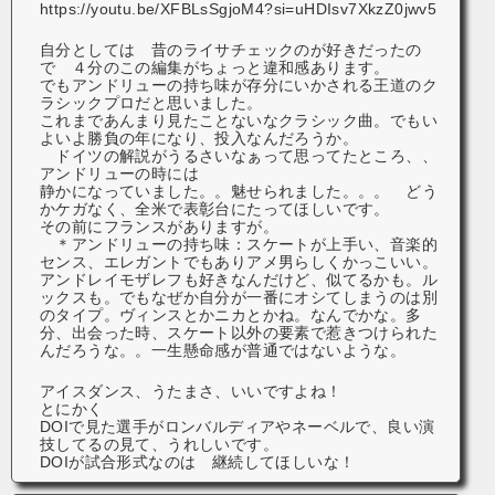
https://youtu.be/XFBLsSgjoM4?si=uHDIsv7XkzZ0jwv5
自分としては 昔のライサチェックのが好きだったの
で ４分のこの編集がちょっと違和感あります。
でもアンドリューの持ち味が存分にいかされる王道のク
ラシックプロだと思いました。
これまであんまり見たことないなクラシック曲。でもい
よいよ勝負の年になり、投入なんだろうか。
ドイツの解説がうるさいなぁって思ってたところ、、
アンドリューの時には
静かになっていました。。魅せられました。。。 どう
かケガなく、全米で表彰台にたってほしいです。
その前にフランスがありますが。
＊アンドリューの持ち味：スケートが上手い、音楽的
センス、エレガントでもありアメ男らしくかっこいい。
アンドレイモザレフも好きなんだけど、似てるかも。ル
ックスも。でもなぜか自分が一番にオシてしまうのは別
のタイプ。ヴィンスとかニカとかね。なんでかな。多
分、出会った時、スケート以外の要素で惹きつけられた
んだろうな。。一生懸命感が普通ではないような。
アイスダンス、うたまさ、いいですよね！
とにかく
DOIで見た選手がロンバルディアやネーベルで、良い演
技してるの見て、うれしいです。
DOIが試合形式なのは 継続してほしいな！