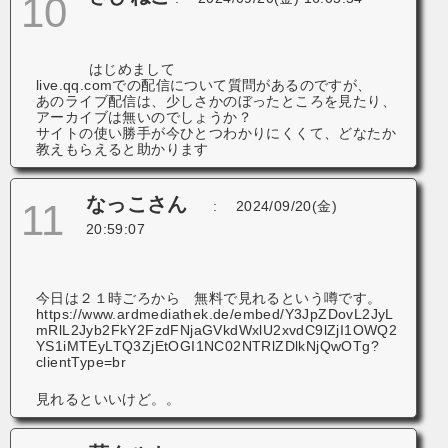
10
はじめまして
live.qq.comでの配信について質問があるのですが、
あのライブ配信は、少しさかのぼったところを見たり、
アーカイブは無いのでしょうか？
サイトの使い勝手が今ひとつわかりにくくて、どなたか
教えもらえると助かります
なっこさん
11
:
2024/09/20(金)
20:59:07
今日は２１時ごろから 無料で見れるという噂です。
https://www.ardmediathek.de/embed/Y3JpZDovL2JyL
mRlL2Jyb2FkY2FzdFNjaGVkdWxlU2xvdC9lZjI1OWQ2
YS1iMTEyLTQ3ZjEtOGI1NC02NTRlZDlkNjQwOTg?
clientType=br
見れるといいけど。。