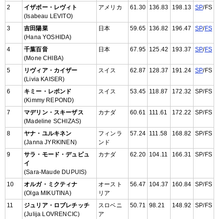
2
イザボー・レヴィト
アメリカ
61.30
136.83
198.13
SP
/FS
(Isabeau LEVITO)
3
吉田陽菜
日本
59.65
136.82
196.47
SP
/
FS
(Hana YOSHIDA)
4
千葉百音
日本
67.95
125.42
193.37
SP
/
FS
(Mone CHIBA)
5
リヴィア・カイザー
スイス
62.87
128.37
191.24
SP
/FS
(Livia KAISER)
6
キミー・レポンド
スイス
53.45
118.87
172.32
SP/FS
(Kimmy REPOND)
7
マデリン・スキーザス
カナダ
60.61
111.61
172.22
SP/FS
(Madeline SCHIZAS)
8
ヤナ・ユルキネン
フィンラ
57.24
111.58
168.82
SP/FS
(Janna JYRKINEN)
ンド
9
サラ・モード・デュピュ
カナダ
62.20
104.11
166.31
SP/FS
イ
(Sara-Maude DUPUIS)
10
オルガ・ミクティナ
オースト
56.47
104.37
160.84
SP/FS
(Olga MIKUTINA)
リア
11
ジュリア・ロブレチッチ
スロベニ
50.71
98.21
148.92
SP/FS
(Julija LOVRENCIC)
ア