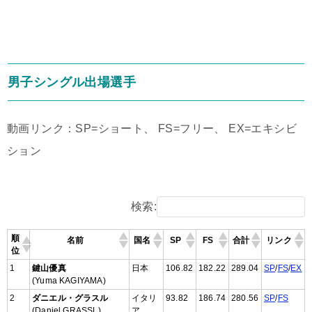
男子シングル出場選手
動画リンク：SP=ショート、 FS=フリー、 EX=エキシビ
ション
検索:
順
名前
国名
SP
FS
合計
リンク
位
1
鍵山優真
日本
106.82
182.22
289.04
SP
/
FS
/
EX
(Yuma KAGIYAMA)
2
ダニエル・グラスル
イタリ
93.82
186.74
280.56
SP
/
FS
(Daniel GRASSL)
ア