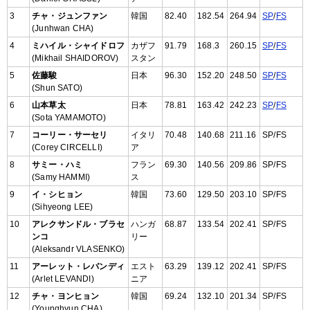
3
チャ・ジュンファン
韓国
82.40
182.54
264.94
SP
/
FS
(Junhwan CHA)
4
ミハイル・シャイドロフ
カザフ
91.79
168.3
260.15
SP
/
FS
(Mikhail SHAIDOROV)
スタン
5
佐藤駿
日本
96.30
152.20
248.50
SP
/
FS
(Shun SATO)
6
山本草太
日本
78.81
163.42
242.23
SP
/
FS
(Sota YAMAMOTO)
7
コーリー・サーセリ
イタリ
70.48
140.68
211.16
SP/FS
(Corey CIRCELLI)
ア
8
サミー・ハミ
フラン
69.30
140.56
209.86
SP/FS
(Samy HAMMI)
ス
9
イ・シヒョン
韓国
73.60
129.50
203.10
SP/FS
(Sihyeong LEE)
10
アレクサンドル・ブラセ
ハンガ
68.87
133.54
202.41
SP/FS
ンコ
リー
(Aleksandr VLASENKO)
11
アーレット・レバンディ
エスト
63.29
139.12
202.41
SP/FS
(Arlet LEVANDI)
ニア
12
チャ・ヨンヒョン
韓国
69.24
132.10
201.34
SP/FS
(Younghyun CHA)