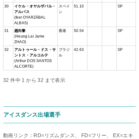
30
イケル・オヤルザバル・
スペイ
51.10
SP
アルバス
ン
(Iker OYARZÁBAL
ALBAS)
31
趙向黎
香港
50.54
SP
(Heung Lai Jarke
ZHAO)
32
アルトゥール・ドス・サ
ブラジ
42.63
SP
ントス・アルコルテ
ル
(Arthur DOS SANTOS
ALCORTE)
32 件中 1 から 32 まで表示
アイスダンス出場選手
動画リンク：RD=リズムダンス、 FD=フリー、 EX=エキ