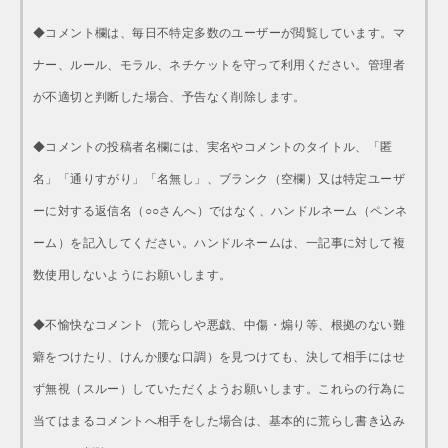
◆コメント欄は、毎日不特定多数のユーザーが閲覧しています。マ
ナー、ルール、モラル、ネチケットを守って利用ください。管理者
が不適切と判断した場合、予告なく削除します。
◆コメントの投稿者名欄には、実名やコメントのタイトル、「匿
名」「通りすがり」「名無し」、ブランク（空欄）又は特定ユーザ
ーに対する返信名（○○さんへ）ではなく、ハンドルネーム（ペンネ
ーム）を記入してください。ハンドルネームは、一記事に対して複
数使用しないようにお願いします。
◆不愉快なコメント（荒らしや悪戯、中傷・煽り等、根拠のない難
癖をつけたり、けんか腰な口調）を見つけても、決して相手にはせ
ず無視（スルー）していただくようお願いします。これらの行為に
当てはまるコメントへ相手をした場合は、基本的に荒らし書き込み