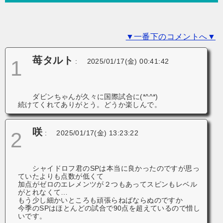
ー
シ
▼一番下のコメントへ▼
ョ
ン
苺タルト
1
:
2025/01/17(金) 00:41:42
ダビンちゃんが久々に国際試合に(*^^*)
続けてくれてありがとう。どうか楽しんで。
咲
2
:
2025/01/17(金) 13:23:22
シャイドロフ君のSPは本当に良かったのですが思っ
ていたよりも点数が低くて
加点がゼロのエレメンツが２つもあってスピンもレベル
がとれなくて…
もう少し細かいところも頑張らねばならぬのですか
今季のSPはほとんどの試合で90点を超えているので惜し
いです。