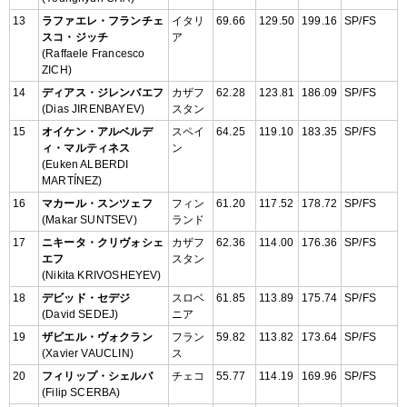
13
ラファエレ・フランチェ
イタリ
69.66
129.50
199.16
SP/FS
スコ・ジッチ
ア
(Raffaele Francesco
ZICH)
14
ディアス・ジレンバエフ
カザフ
62.28
123.81
186.09
SP/FS
(Dias JIRENBAYEV)
スタン
15
オイケン・アルベルデ
スペイ
64.25
119.10
183.35
SP/FS
ィ・マルティネス
ン
(Euken ALBERDI
MARTÍNEZ)
16
マカール・スンツェフ
フィン
61.20
117.52
178.72
SP/FS
(Makar SUNTSEV)
ランド
17
ニキータ・クリヴォシェ
カザフ
62.36
114.00
176.36
SP/FS
エフ
スタン
(Nikita KRIVOSHEYEV)
18
デビッド・セデジ
スロベ
61.85
113.89
175.74
SP/FS
(David SEDEJ)
ニア
19
ザビエル・ヴォクラン
フラン
59.82
113.82
173.64
SP/FS
(Xavier VAUCLIN)
ス
20
フィリップ・シェルバ
チェコ
55.77
114.19
169.96
SP/FS
(Filip SCERBA)