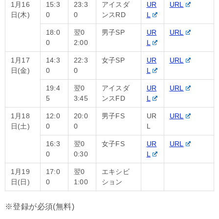
1月16
15:3
23:3
アイスダ
UR
URL
日(木)
0
0
ンスRD
L
18:0
翌0
男子SP
UR
URL
0
2:00
L
1月17
14:3
22:3
女子SP
UR
URL
日(金)
0
0
L
19:4
翌0
アイスダ
UR
URL
5
3:45
ンスFD
L
1月18
12:0
20:0
男子FS
UR
URL
日(土)
0
0
L
16:3
翌0
女子FS
UR
URL
0
0:30
L
1月19
17:0
翌0
エキシビ
日(日)
0
1:00
ション
※登録が必須(無料)