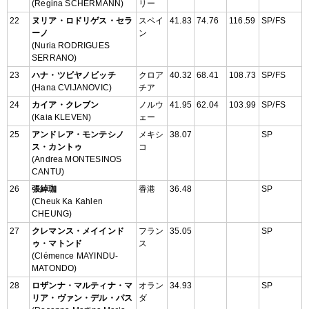
(Regina SCHERMANN)
リー
22
ヌリア・ロドリゲス・セラ
スペイ
41.83
74.76
116.59
SP/FS
ーノ
ン
(Nuria RODRIGUES
SERRANO)
23
ハナ・ツビヤノビッチ
クロア
40.32
68.41
108.73
SP/FS
(Hana CVIJANOVIC)
チア
24
カイア・クレブン
ノルウ
41.95
62.04
103.99
SP/FS
(Kaia KLEVEN)
ェー
25
アンドレア・モンテシノ
メキシ
38.07
SP
ス・カントゥ
コ
(Andrea MONTESINOS
CANTU)
26
張綽珈
香港
36.48
SP
(Cheuk Ka Kahlen
CHEUNG)
27
クレマンス・メイインド
フラン
35.05
SP
ゥ・マトンド
ス
(Clémence MAYINDU-
MATONDO)
28
ロザンナ・マルティナ・マ
オラン
34.93
SP
リア・ヴァン・デル・パス
ダ