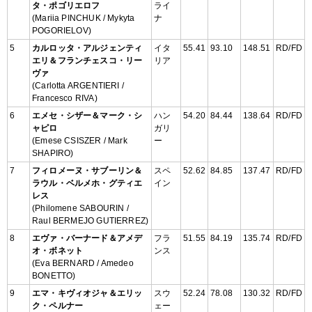
タ・ポゴリエロフ
ライ
(Mariia PINCHUK / Mykyta
ナ
POGORIELOV)
5
カルロッタ・アルジェンティ
イタ
55.41
93.10
148.51
RD/FD
エリ＆フランチェスコ・リー
リア
ヴァ
(Carlotta ARGENTIERI /
Francesco RIVA)
6
エメセ・シザー＆マーク・シ
ハン
54.20
84.44
138.64
RD/FD
ャピロ
ガリ
(Emese CSISZER / Mark
ー
SHAPIRO)
7
フィロメーヌ・サブーリン＆
スペ
52.62
84.85
137.47
RD/FD
ラウル・ベルメホ・グティエ
イン
レス
(Philomene SABOURIN /
Raul BERMEJO GUTIERREZ)
8
エヴァ・バーナード＆アメデ
フラ
51.55
84.19
135.74
RD/FD
オ・ボネット
ンス
(Eva BERNARD / Amedeo
BONETTO)
9
エマ・キヴィオジャ＆エリッ
スウ
52.24
78.08
130.32
RD/FD
ク・ペルナー
ェー