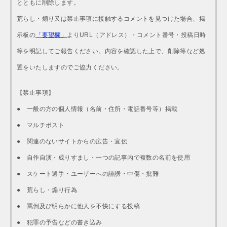
とともに削除します。
荒らし・煽り又は禁止事項に接触するコメントを見つけた場合、掲
示板の
「要望欄」
よりURL（アドレス）・コメント番号・投稿日時
等を明記してご報告ください。内容を確認した上で、削除等など処
置をいたしますのでご協力ください。
【禁止事項】
● 一般の方の個人情報（名前・住所・電話番号等）掲載
● マルチポスト
● 関連のないサイトからの広告・宣伝
● 自作自演・成りすまし・一つの記事内で複数の名前を使用
● スケート選手・ユーザーへの誹謗・中傷・批難
● 荒らし・煽り行為
● 罵倒及び明らかに他人を不快にする投稿
● 犯罪の予告などの書き込み