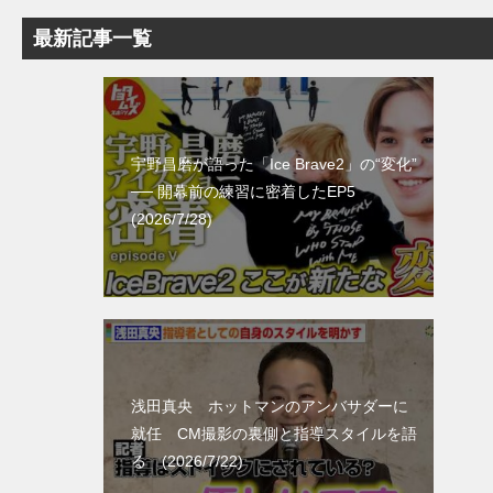
最新記事一覧
宇野昌磨が語った「Ice Brave2」の“変化”
── 開幕前の練習に密着したEP5
(2026/7/28)
浅田真央 ホットマンのアンバサダーに
就任 CM撮影の裏側と指導スタイルを語
る (2026/7/22)