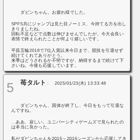
ダビンちゃん。お疲れ様でした。
SPFS共にジャンプは見た目ノーミス、今持てる力を出し
きりましたね。
回転不足などで点数は伸びませんでしたが、今大会良い
表情で終えられたことが何より嬉しいです。
平昌五輪2018で7位入賞以来今日まで、競技を引退せず
続けてくれてありがとう。
来季はどうされるか不明ですが、納得するまで続けて下
さいね。今後も応援しています。
苺タルト
5
:
2025/01/23(木) 13:33:48
ダビンちゃん、国体が終了し、今日をもって引退な
んですね。
…ああ、寂しい。ユニバーシティゲームズで見られたの
は本当に良かった。
私がダビンちゃんを2015～2016シーズンから応援してき