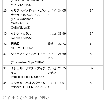
(Rosanna Martina Maria
VAN DER PAS)
29
セリア・バンドハナ・ガル
スペイ
34.05
SP
ナチョ・カバニリャス
ン
(Celia Vandhana
GARNACHO
CABANILLAS)
30
セレン・カラス
トルコ
33.99
SP
(Ceren KARAS)
31
周曉柔
香港
31.71
SP
(Hiu Yau CHOW)
32
シャーメイン・スカイ・チ
フィリ
26.69
SP
ュア
ピン
(Charmaine Skye CHUA)
33
ミシェル・リエテ・ディチ
アルゼ
23.75
SP
ッコ
ンチン
(Michelle Liete DICICCO)
34
ミシェル・オゴンバートル
モンゴ
18.91
SP
(Misheel OTGONBAATAR)
ル
34 件中 1 から 34 まで表示