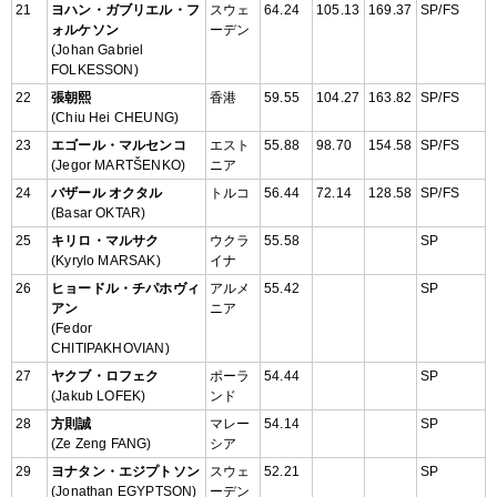
21
ヨハン・ガブリエル・フ
スウェ
64.24
105.13
169.37
SP/FS
ォルケソン
ーデン
(Johan Gabriel
FOLKESSON)
22
張朝熙
香港
59.55
104.27
163.82
SP/FS
(Chiu Hei CHEUNG)
23
エゴール・マルセンコ
エスト
55.88
98.70
154.58
SP/FS
(Jegor MARTŠENKO)
ニア
24
バザール オクタル
トルコ
56.44
72.14
128.58
SP/FS
(Basar OKTAR)
25
キリロ・マルサク
ウクラ
55.58
SP
(Kyrylo MARSAK)
イナ
26
ヒョードル・チパホヴィ
アルメ
55.42
SP
アン
ニア
(Fedor
CHITIPAKHOVIAN)
27
ヤクブ・ロフェク
ポーラ
54.44
SP
(Jakub LOFEK)
ンド
28
方則誠
マレー
54.14
SP
(Ze Zeng FANG)
シア
29
ヨナタン・エジプトソン
スウェ
52.21
SP
(Jonathan EGYPTSON)
ーデン