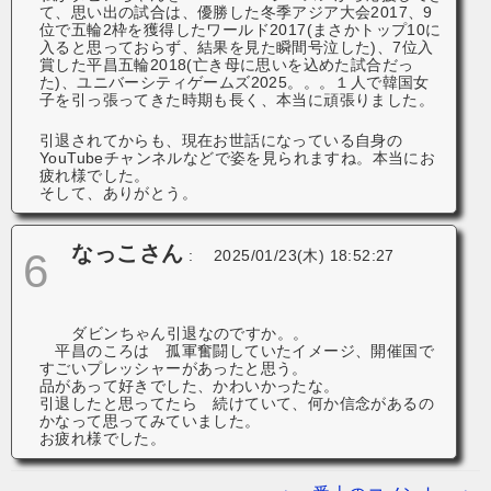
て、思い出の試合は、優勝した冬季アジア大会2017、9
位で五輪2枠を獲得したワールド2017(まさかトップ10に
入ると思っておらず、結果を見た瞬間号泣した)、7位入
賞した平昌五輪2018(亡き母に思いを込めた試合だっ
た)、ユニバーシティゲームズ2025。。。１人で韓国女
子を引っ張ってきた時期も長く、本当に頑張りました。
引退されてからも、現在お世話になっている自身の
YouTubeチャンネルなどで姿を見られますね。本当にお
疲れ様でした。
そして、ありがとう。
なっこさん
6
:
2025/01/23(木) 18:52:27
ダビンちゃん引退なのですか。。
平昌のころは 孤軍奮闘していたイメージ、開催国で
すごいプレッシャーがあったと思う。
品があって好きでした、かわいかったな。
引退したと思ってたら 続けていて、何か信念があるの
かなって思ってみていました。
お疲れ様でした。