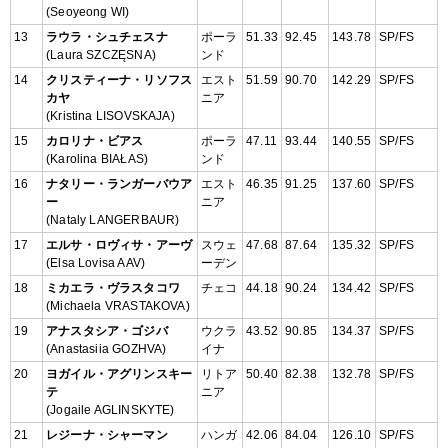
(Seoyeong WI)
13
ラウラ・シュチェスナ
ポーラ
51.33
92.45
143.78
SP/FS
(Laura SZCZĘSNA)
ンド
14
クリスティーナ・リソフス
エスト
51.59
90.70
142.29
SP/FS
カヤ
ニア
(Kristina LISOVSKAJA)
15
カロリナ・ビアス
ポーラ
47.11
93.44
140.55
SP/FS
(Karolina BIAŁAS)
ンド
16
ナタリー・ランガーバウア
エスト
46.35
91.25
137.60
SP/FS
ー
ニア
(Nataly LANGERBAUR)
17
エルサ・ロヴィサ・アーヴ
スウェ
47.68
87.64
135.32
SP/FS
(Elsa Lovisa AAV)
ーデン
18
ミカエラ・ヴラスタコワ
チェコ
44.18
90.24
134.42
SP/FS
(Michaela VRASTAKOVA)
19
アナスタシア・ゴジバ
ウクラ
43.52
90.85
134.37
SP/FS
(Anastasiia GOZHVA)
イナ
20
ヨガイル・アグリンスキー
リトア
50.40
82.38
132.78
SP/FS
テ
ニア
(Jogaile AGLINSKYTE)
21
レジーナ・シャーマン
ハンガ
42.06
84.04
126.10
SP/FS