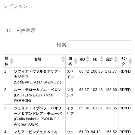
シビション
件表示
検索:
順
国
リン
名前
RD
FD
合計
位
名
ク
1
ソフィア・ヴァル＆アサフ・
スペ
66.42
106.35
172.77
RD/FD
カジモフ
イン
(Sofía VAL / Asaf KAZIMOV )
2
ルー・テロー＆ノエ・ペロン
フラ
65.17
103.43
168.60
RD/FD
(Lou TERREAUX / Noe
ンス
PERRON)
3
ジュリア・イザベラ・パオリ
イタ
65.84
101.01
166.85
RD/FD
ーノ＆アンドレア・チューバ
リア
(Giulia Isabella PAOLINO /
Andrea TUBA)
4
マリア・ピンチュク＆ミキ
ウク
61.39
94.13
155.52
RD/FD