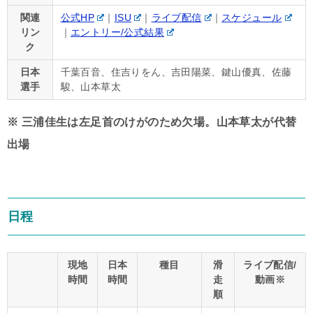
関連
公式HP
｜
ISU
｜
ライブ配信
｜
スケジュール
リン
｜
エントリー/公式結果
ク
日本
千葉百音、住吉りをん、吉田陽菜、鍵山優真、佐藤
選手
駿、山本草太
※ 三浦佳生は左足首のけがのため欠場。山本草太が代替
出場
日程
現地
日本
種目
滑
ライブ配信/
時間
時間
走
動画※
順