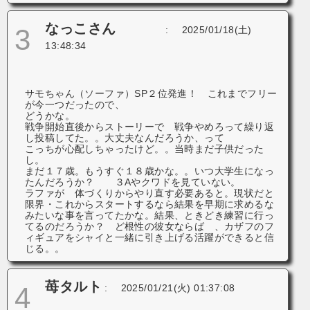
なっこさん
3
:
2025/01/18(土)
13:48:34
サモちゃん（ソーファ）SP２位発進！ これまでフリー
が今一つだったので、
どうかな。
戦争開始直後からストーリーで 戦争やめろって繰り返
し投稿してた。。大丈夫なんだろうか、って
こっちが心配しちゃったけど。。当時まだ子供だった
し。
まだ１７歳。もうすぐ１８歳かな。。いつ大学生になっ
たんだろうか？ ３Aやクワドを見ていない。
ラファが 体づくりからやり直す必要あると。現状だと
限界・これからスタートするなら結果を早期に求めるな
みたいな事を言ってたかな。結果、ときどき練習に行っ
てるのだろうか？ ど根性の彼女ならば 、カザフのフ
ィギュアをシャイと一緒に引き上げる活躍ができると信
じる。。
苺タルト
4
:
2025/01/21(火) 01:37:08