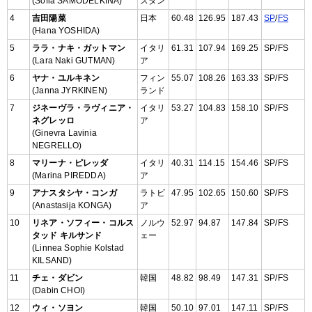
(Sofia SAMODELKINA)
スタン
4
吉田陽菜
日本
60.48
126.95
187.43
SP
/
FS
(Hana YOSHIDA)
5
ララ・ナキ・ガットマン
イタリ
61.31
107.94
169.25
SP/FS
(Lara Naki GUTMAN)
ア
6
ヤナ・ユルキネン
フィン
55.07
108.26
163.33
SP/FS
(Janna JYRKINEN)
ランド
7
ジネーヴラ・ラヴィニア・
イタリ
53.27
104.83
158.10
SP/FS
ネグレッロ
ア
(Ginevra Lavinia
NEGRELLO)
8
マリーナ・ピレッダ
イタリ
40.31
114.15
154.46
SP/FS
(Marina PIREDDA)
ア
9
アナスタシヤ・コンガ
ラトビ
47.95
102.65
150.60
SP/FS
(Anastasija KONGA)
ア
10
リネア・ソフィー・コルス
ノルウ
52.97
94.87
147.84
SP/FS
タッド キルサンド
ェー
(Linnea Sophie Kolstad
KILSAND)
11
チェ・ダビン
韓国
48.82
98.49
147.31
SP/FS
(Dabin CHOI)
12
ウィ・ソヨン
韓国
50.10
97.01
147.11
SP/FS