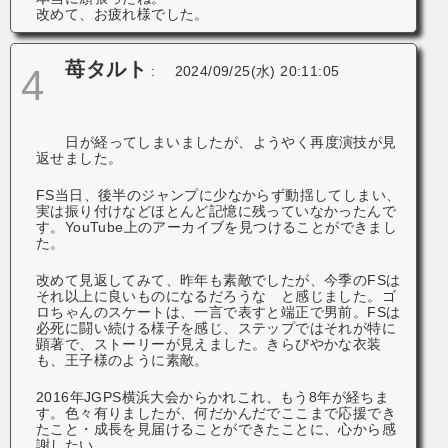
改めて、お疲れ様でした。
苺タルト
4
:
2024/09/25(水) 20:11:05
日が経ってしまいましたが、ようやく再度演技が見
返せました。
FS当日、後半のジャンプに少なからず動揺してしまい、
実は振り付けなどほとんど記憶に残っていなかったんで
す。YouTube上のアーカイブを見つけることができまし
た。
改めて見返してみて、昨年も素敵でしたが、今季のFSは
それ以上に良いものになるだろうな と感じました。ゴ
ロちゃんのスケートは、一言で表すと端正で男前。FSは
必死に闘い続ける様子を感じ、ステップではそれが特に
顕著で、ストーリーが見えました。きらびやかな衣装
も、王子様のように素敵。
2016年JGPS横浜大会からかれこれ、もう8年が経ちま
す。色々有りましたが、何だかんだでここまで応援でき
たこと・成長を見届けることができたことに、心から感
謝したい。