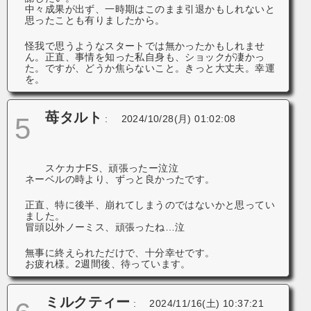
中々成果が出ず、一時期はこのまま引退かもしれないと
思ったことも有りましたから。
怪我で思うようなスタートでは無かったかもしれませ
ん。正直、事情を知った私自身も、ショックが凄かっ
た。ですが、どうか焦らないこと。きっと大丈夫。幸運
を。
苺タルト
5
:
2024/10/28(月) 01:02:08
スケカナFS、頑張ったー泣泣
ネーベルの時より、ずっと良かったです。
正直、特に後半、崩れてしまうのではないかと思ってい
ました。
冒頭以外ノーミス、頑張ったね…泣
無事に終えられただけで、十分幸せです。
お疲れ様。2週間後、待っています。
ミルクティー
:
2024/11/16(土) 10:37:21