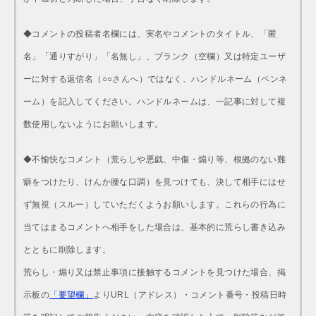
◆コメントの投稿者名欄には、実名やコメントのタイトル、「匿
名」「通りすがり」「名無し」、ブランク（空欄）又は特定ユーザ
ーに対する返信名（○○さんへ）ではなく、ハンドルネーム（ペンネ
ーム）を記入してください。ハンドルネームは、一記事に対して複
数使用しないようにお願いします。
◆不愉快なコメント（荒らしや悪戯、中傷・煽り等、根拠のない難
癖をつけたり、けんか腰な口調）を見つけても、決して相手にはせ
ず無視（スルー）していただくようお願いします。これらの行為に
当てはまるコメントへ相手をした場合は、基本的に荒らし書き込み
とともに削除します。
荒らし・煽り又は禁止事項に接触するコメントを見つけた場合、掲
示板の
「要望欄」
よりURL（アドレス）・コメント番号・投稿日時