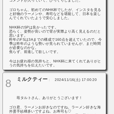
コメントが入っていて、びっくりしました。
ゴロちゃん、初めてのNHK杯でしたが、インスタを見る
と好物のラーメンや、寿司などを堪能して、日本を楽し
んでくれていたようで安心しました。
NHK杯のSPは良かったです。
恐らく、姿勢が良いので背が実際より高く見えるのだと
思います。
昨年のFSは3Aまでの構成で160点を超えていたので、今
季は昨年のような勢いが見られていませんが、まだ時間
が必要なのかな。
焦らず、前進して欲しいです。
今はお疲れ様の気持ちと、NHK杯に来てくれてありがと
うの気持ちを伝えたいです。
ミルクティー
8
:
2024/11/16(土) 17:00:20
苺タルトさん、ありがとうございます！
ゴロ君、ラーメンお好きなのですね。ラーメン好きな海
外選手結構多いですよね。お寿司も♡