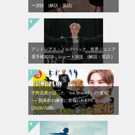
ー演技 (解説：英語)
アンドレアス・ノルデバック 世界ジュニア
選手権2023 ショート演技 (解説：英語 )
宇野昌磨が語った「Ice Brave2」の“変化”
── 開幕前の練習に密着したEP5
(2026/7/28)