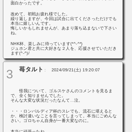
面白かったです。
改めて、初戦お疲れ様でした。
繰り返しますが、今回は試合に出てくださっただけでも
本当に嬉しいんです。
悔しいかもしれませんが、あまり落ち込まないで下さい
ね。
NHK杯、楽しみに待っています(*^-^*)
ジュホン君と共に大好きな２人を、応援させていただき
ます(^-^)/
苺タルト
3
:
2024/09/21(土) 19:20:07
怪我について、ゴルスケさんのコメントを見るま
で、全く知りませんでした。
そんな大変な状況だったなんて…泣。
・・・ロンバルディア杯のスレでも、流石に堪えると
か、検討違いなことを言ってしまって。本当にごめんな
さい。ゴロちゃん自身が一番大変なのに。
本当に頑張ったね。