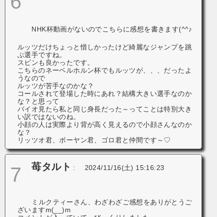
6
NHK杯動画がないのでこちらに感想を書きます(^^♪
ルッツだけちょっと惜しかったけど綺麗なジャンプを跳
ぶ選手ですね。
スピンも良かったです。
こちらのネーベルホルン杯でもルッツが、、、だったよ
うなので
ルッツが苦手なのかな？
コールされて登場した時にあれ？結構大きい選手なのか
な？と思って
バイオ見たら私と同じ身長だった～ってことは特別大き
い訳ではないのね。
小顔の人は実際より背が高く見えるので小顔さんなのか
な？
リッツオ君、ボーヤン君、ゴロ君と仲間です～♡
苺タルト
7
:
2024/11/16(土) 15:16:23
ミルクティーさん、わざわざご感想をありがとうご
ざいますm(__)m