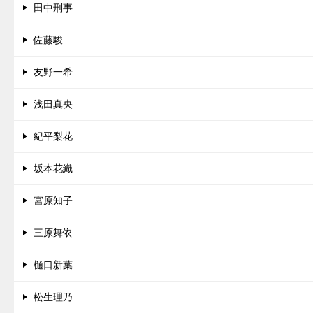
田中刑事
佐藤駿
友野一希
浅田真央
紀平梨花
坂本花織
宮原知子
三原舞依
樋口新葉
松生理乃