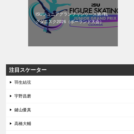
ISUジュニアグランプリシリーズ第7戦
グダニスク2026（ポーランド大会）
注目スケーター
羽生結弦
宇野昌磨
鍵山優真
高橋大輔