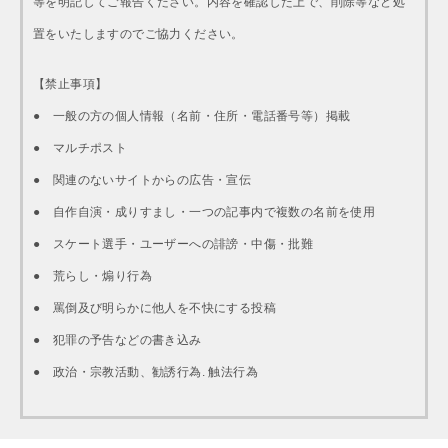
等を明記してご報告ください。内容を確認した上で、削除等など処
置をいたしますのでご協力ください。
【禁止事項】
● 一般の方の個人情報（名前・住所・電話番号等）掲載
● マルチポスト
● 関連のないサイトからの広告・宣伝
● 自作自演・成りすまし・一つの記事内で複数の名前を使用
● スケート選手・ユーザーへの誹謗・中傷・批難
● 荒らし・煽り行為
● 罵倒及び明らかに他人を不快にする投稿
● 犯罪の予告などの書き込み
● 政治・宗教活動、勧誘行為. 触法行為