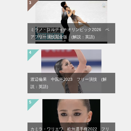
ミラノ・コルティナオリンピック2026 ペ
アフリー演技完全版 (解説：英語)
渡辺倫果 中国杯2023 フリー演技 (解
説：英語)
カミラ・ワリエワ 欧州選手権2022 フリ