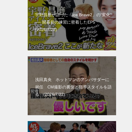
宇野昌磨が語った「Ice Brave2」の“変化”
── 開幕前の練習に密着したEP5
(2026/7/28)
浅田真央 ホットマンのアンバサダーに
就任 CM撮影の裏側と指導スタイルを語
る (2026/7/22)