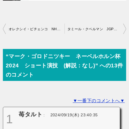
投
オレクシイ・ビチェンコ NHK杯2019 ショート演技 (解説：ロシア語)
タミール・クペルマン JGPソリダリティ杯2024 ショート演技 (解説：英語 )
稿
ナ
ビ
“マーク・ゴロドニツキー ネーベルホルン杯
ゲ
2024 ショート演技 (解説：なし)” への13件
ー
のコメント
シ
ョ
▼一番下のコメントへ▼
ン
苺タルト
1
:
2024/09/19(木) 23:40:35