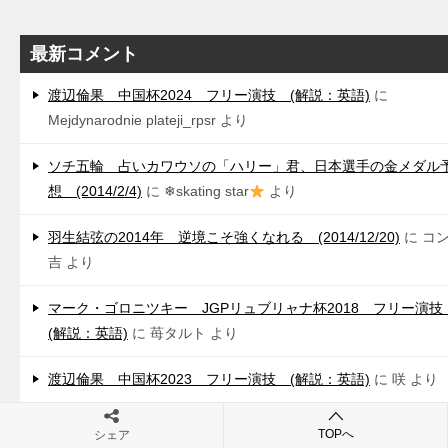
最新コメント
渡辺倫果 中国杯2024 フリー演技 (解説：英語)
に
Mejdynarodnie plateji_rpsr
より
ソチ五輪 占いカワウソの「ハリー」君、日本選手の金メダル
想 (2014/2/4)
に
❄skating star
より
羽生結弦の2014年 逆境こそ強くなれる (2014/12/20)
に
コ
吉
より
マーク・ゴロニツキー JGPリュブリャナ杯2018 フリー演
(解説：英語)
に
苺タルト
より
渡辺倫果 中国杯2023 フリー演技 (解説：英語)
に
咲
より
アンドレアス・ノルデバック 世界ジュニア選手権2023 ショ
TOPへ
シェア