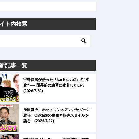
イト内検索
新記事一覧
宇野昌磨が語った「Ice Brave2」の“変
化” ── 開幕前の練習に密着したEP5
(2026/7/28)
浅田真央 ホットマンのアンバサダーに
就任 CM撮影の裏側と指導スタイルを
語る (2026/7/22)