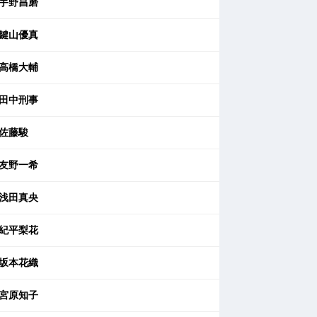
宇野昌磨
鍵山優真
高橋大輔
田中刑事
佐藤駿
友野一希
浅田真央
紀平梨花
坂本花織
宮原知子