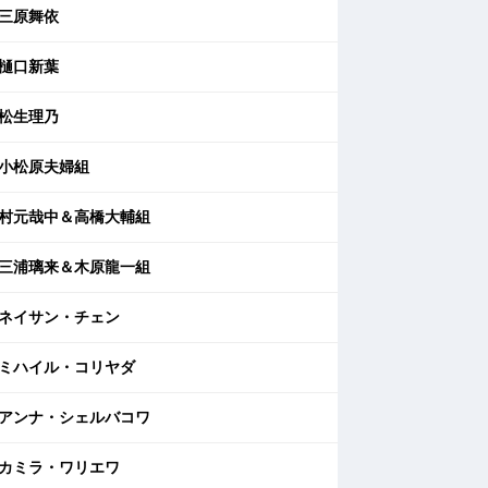
三原舞依
樋口新葉
松生理乃
小松原夫婦組
村元哉中＆高橋大輔組
三浦璃来＆木原龍一組
ネイサン・チェン
ミハイル・コリヤダ
アンナ・シェルバコワ
カミラ・ワリエワ