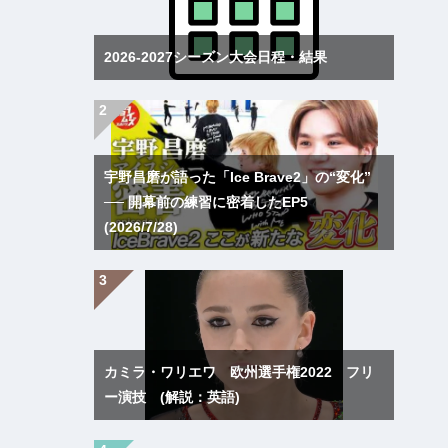
2026-2027シーズン大会日程・結果
宇野昌磨が語った「Ice Brave2」の“変化”
── 開幕前の練習に密着したEP5
(2026/7/28)
カミラ・ワリエワ 欧州選手権2022 フリ
ー演技 (解説：英語)