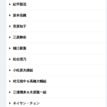
紀平梨花
坂本花織
宮原知子
三原舞依
樋口新葉
松生理乃
小松原夫婦組
村元哉中＆高橋大輔組
三浦璃来＆木原龍一組
ネイサン・チェン