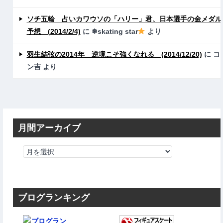
ソチ五輪 占いカワウソの「ハリー」君、日本選手の金メダル
予想 (2014/2/4)
に
❄skating star
より
羽生結弦の2014年 逆境こそ強くなれる (2014/12/20)
に
コ
ン吉
より
月間アーカイブ
ブログランキング