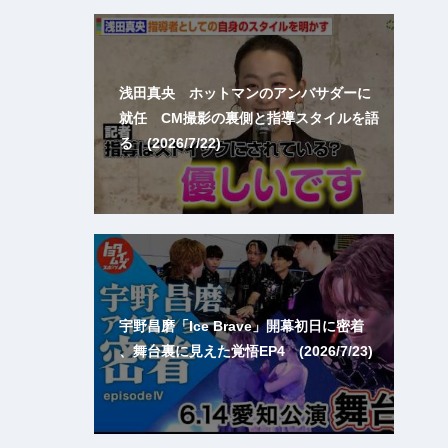
浅田真央 ホットマンのアンバサダーに
就任 CM撮影の裏側と指導スタイルを語
る (2026/7/22)
宇野昌磨「Ice Brave」開幕初日に密着
、舞台裏に見えた覚悟EP4 (2026/7/23)