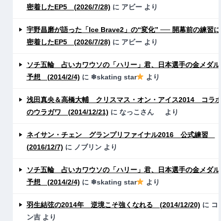
密着したEP5 (2026/7/28)
に
アビー
より
宇野昌磨が語った「Ice Brave2」の“変化” ── 開幕前の練習に
密着したEP5 (2026/7/28)
に
アビー
より
ソチ五輪 占いカワウソの「ハリー」君、日本選手の金メダル
予想 (2014/2/4)
に
❄skating star
より
浅田真央＆高橋大輔 クリスマス・オン・アイス2014 コラ
のウラガワ (2014/12/21)
に
なっこさん
より
ネイサン・チェン グランプリファイナル2016 公式練習
(2016/12/7)
に
ノブリン
より
ソチ五輪 占いカワウソの「ハリー」君、日本選手の金メダル
予想 (2014/2/4)
に
❄skating star
より
羽生結弦の2014年 逆境こそ強くなれる (2014/12/20)
に
コ
ン吉
より