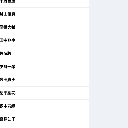
宇野昌磨
鍵山優真
高橋大輔
田中刑事
佐藤駿
友野一希
浅田真央
紀平梨花
坂本花織
宮原知子