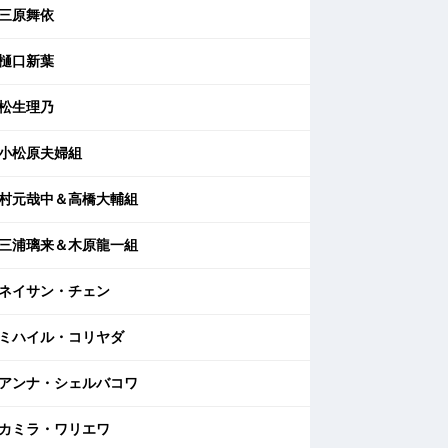
三原舞依
樋口新葉
松生理乃
小松原夫婦組
村元哉中＆高橋大輔組
三浦璃来＆木原龍一組
ネイサン・チェン
ミハイル・コリヤダ
アンナ・シェルバコワ
カミラ・ワリエワ