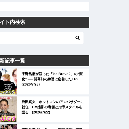
イト内検索
新記事一覧
宇野昌磨が語った「Ice Brave2」の“変
化” ── 開幕前の練習に密着したEP5
(2026/7/28)
浅田真央 ホットマンのアンバサダーに
就任 CM撮影の裏側と指導スタイルを
語る (2026/7/22)