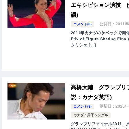
エキシビション演技 
語)
公開日：
2011
コメント(8)
2011年カナダのケベックで開催さ
Prix of Figure Skat
タミシェ […]
高橋大輔 グランプリフ
説：カナダ英語)
更新日：
2020
コメント(8)
カナダ：男子シングル
グランプリファイナル2011、男