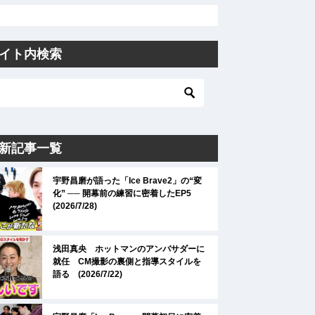
イト内検索
新記事一覧
宇野昌磨が語った「Ice Brave2」の“変
化” ── 開幕前の練習に密着したEP5
(2026/7/28)
浅田真央 ホットマンのアンバサダーに
就任 CM撮影の裏側と指導スタイルを
語る (2026/7/22)