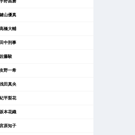
宇野昌磨
鍵山優真
高橋大輔
田中刑事
佐藤駿
友野一希
浅田真央
紀平梨花
坂本花織
宮原知子