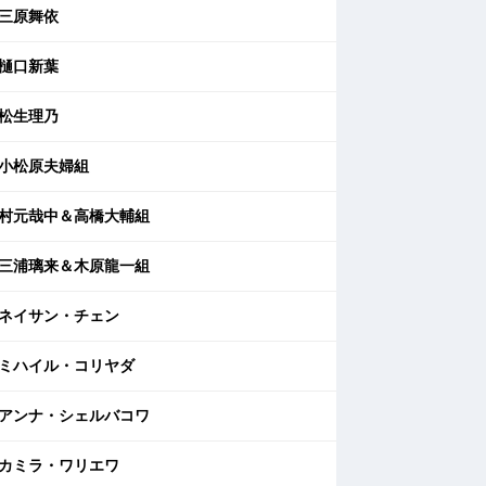
三原舞依
樋口新葉
松生理乃
小松原夫婦組
村元哉中＆高橋大輔組
三浦璃来＆木原龍一組
ネイサン・チェン
ミハイル・コリヤダ
アンナ・シェルバコワ
カミラ・ワリエワ