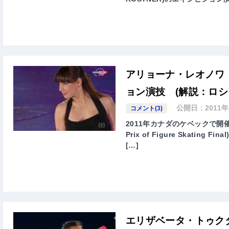
アリョーナ・レオノワ 
ョン演技 (解説：ロ
公開日：
2011
コメント(3)
2011年カナダのケベックで開催さ
Prix of Figure Skatin
[…]
エリザベータ・トゥク