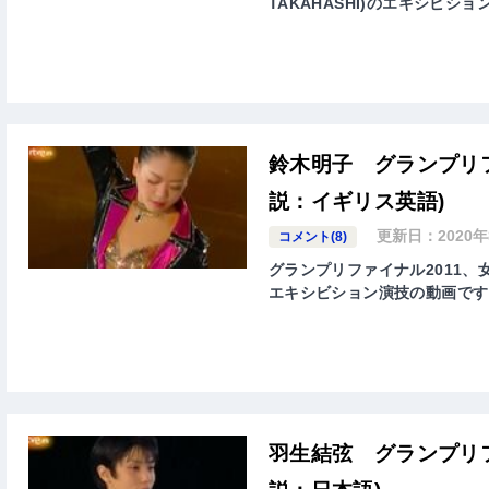
TAKAHASHI)のエキシビシ
鈴木明子 グランプリフ
説：イギリス英語)
更新日：
2020
コメント(8)
グランプリファイナル2011、女子
エキシビション演技の動画です
羽生結弦 グランプリフ