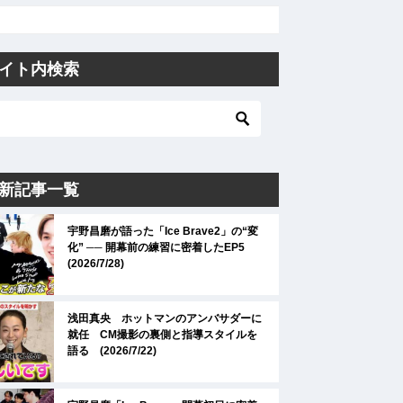
イト内検索
新記事一覧
宇野昌磨が語った「Ice Brave2」の“変
化” ── 開幕前の練習に密着したEP5
(2026/7/28)
浅田真央 ホットマンのアンバサダーに
就任 CM撮影の裏側と指導スタイルを
語る (2026/7/22)