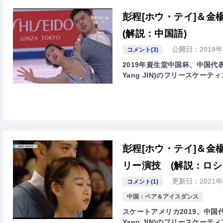
彭程[ホウ・テイ]＆金
(解説：中国語)
公開日：
2019
コメント(3)
2019年資生堂中国杯、中国代表-彭
Yang JIN)のフリースケー
彭程[ホウ・テイ]＆金
リー演技 (解説：ロシ
更新日：
2021
コメント(1)
中国：ペア＆アイスダンス
スケートアメリカ2019、中国代表
Yang JIN)のフリースケー