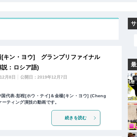
サ
楊[キン・ヨウ] グランプリファイナル
最
解説：ロシア語)
年12月8日
公開日：
2019年12月7日
国代表-彭程[ホウ・テイ]＆金楊[キン・ヨウ] (Cheng
フリースケーティング演技の動画です。
続きを読む