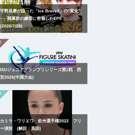
宇野昌磨が語った「Ice Brave2」の“変化”
── 開幕前の練習に密着したEP5
(2026/7/28)
ISUジュニアグランプリシリーズ第1戦 西
安2026(中国大会)
カミラ・ワリエワ 欧州選手権2022 フリ
ー演技 (解説：英語)