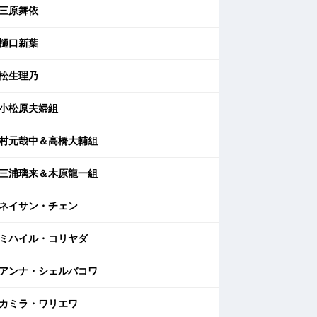
三原舞依
樋口新葉
松生理乃
小松原夫婦組
村元哉中＆高橋大輔組
三浦璃来＆木原龍一組
ネイサン・チェン
ミハイル・コリヤダ
アンナ・シェルバコワ
カミラ・ワリエワ