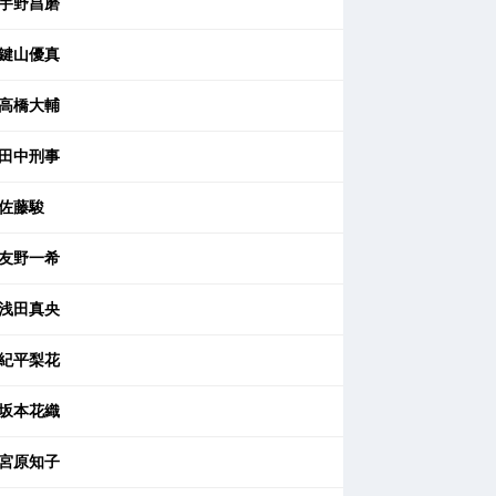
宇野昌磨
鍵山優真
高橋大輔
田中刑事
佐藤駿
友野一希
浅田真央
紀平梨花
坂本花織
宮原知子