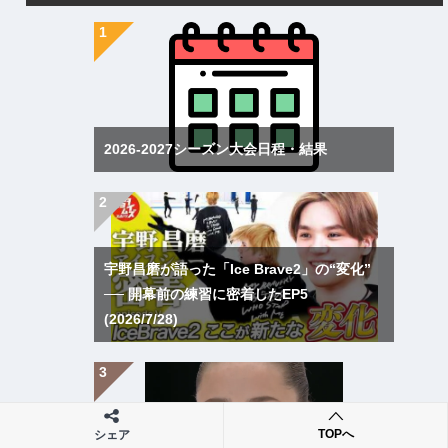
2026-2027シーズン大会日程・結果
宇野昌磨が語った「Ice Brave2」の“変化”
── 開幕前の練習に密着したEP5
(2026/7/28)
TOPへ
シェア