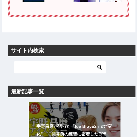
サイト内検索
最新記事一覧
宇野昌磨が語った「Ice Brave2」の“変
化” ── 開幕前の練習に密着したEP5