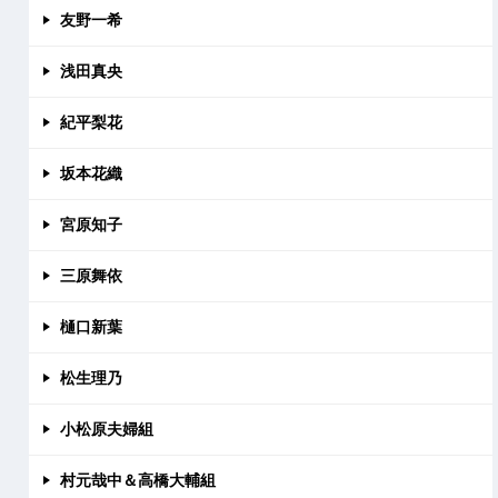
友野一希
浅田真央
紀平梨花
坂本花織
宮原知子
三原舞依
樋口新葉
松生理乃
小松原夫婦組
村元哉中＆高橋大輔組