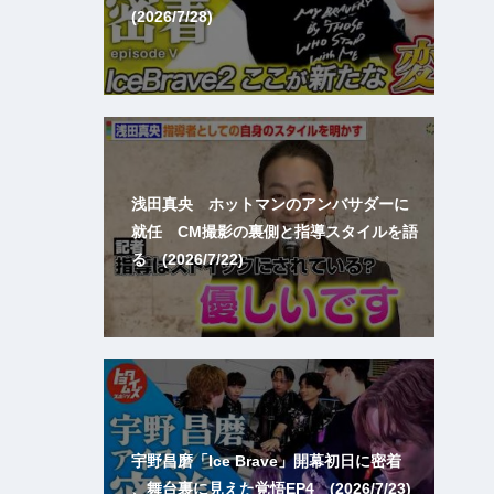
(2026/7/28)
浅田真央 ホットマンのアンバサダーに
就任 CM撮影の裏側と指導スタイルを語
る (2026/7/22)
宇野昌磨「Ice Brave」開幕初日に密着
、舞台裏に見えた覚悟EP4 (2026/7/23)