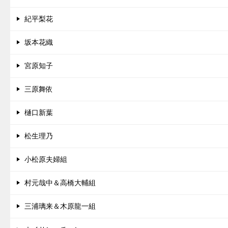
紀平梨花
坂本花織
宮原知子
三原舞依
樋口新葉
松生理乃
小松原夫婦組
村元哉中＆高橋大輔組
三浦璃来＆木原龍一組