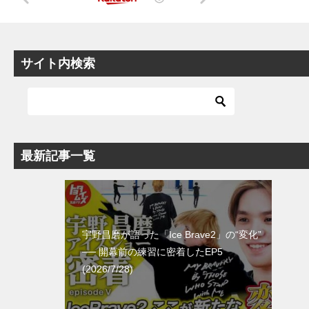
サイト内検索
最新記事一覧
宇野昌磨が語った「Ice Brave2」の“変化”
── 開幕前の練習に密着したEP5
(2026/7/28)