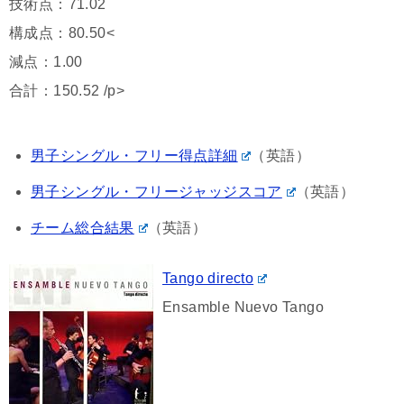
技術点：71.02
構成点：80.50<
減点：1.00
合計：150.52 /p>
男子シングル・フリー得点詳細
（英語）
男子シングル・フリージャッジスコア
（英語）
チーム総合結果
（英語）
Tango directo
Ensamble Nuevo Tango