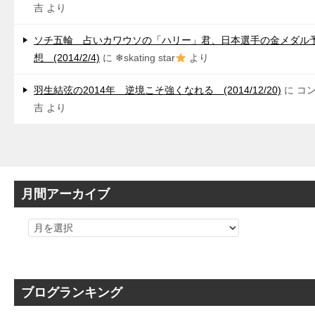
吉
より
ソチ五輪 占いカワウソの「ハリー」君、日本選手の金メダル
想 (2014/2/4)
に
❄skating star
より
羽生結弦の2014年 逆境こそ強くなれる (2014/12/20)
に
コ
吉
より
月間アーカイブ
ブログランキング