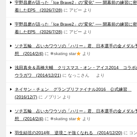
宇野昌磨が語った「Ice Brave2」の“変化” ── 開幕前の練習に密
着したEP5 (2026/7/28)
に
アビー
より
宇野昌磨が語った「Ice Brave2」の“変化” ── 開幕前の練習に密
着したEP5 (2026/7/28)
に
アビー
より
ソチ五輪 占いカワウソの「ハリー」君、日本選手の金メダル
想 (2014/2/4)
に
❄skating star
より
浅田真央＆高橋大輔 クリスマス・オン・アイス2014 コラボ
ウラガワ (2014/12/21)
に
なっこさん
より
ネイサン・チェン グランプリファイナル2016 公式練習
(2016/12/7)
に
ノブリン
より
ソチ五輪 占いカワウソの「ハリー」君、日本選手の金メダル
想 (2014/2/4)
に
❄skating star
より
羽生結弦の2014年 逆境こそ強くなれる (2014/12/20)
に
コ