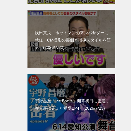
浅田真央 ホットマンのアンバサダーに
就任 CM撮影の裏側と指導スタイルを語
る (2026/7/22)
宇野昌磨「Ice Brave」開幕初日に密着 、
舞台裏に見えた覚悟EP4 (2026/7/23)