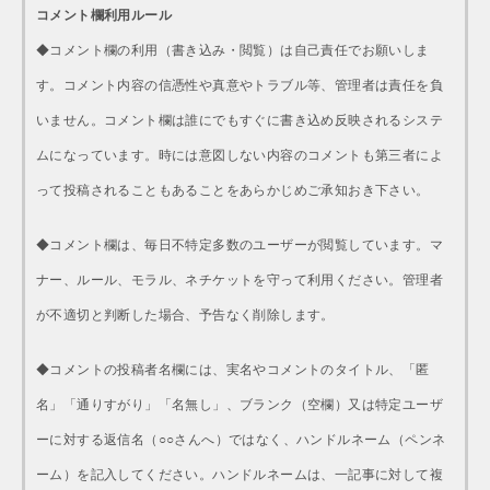
コメント欄利用ルール
◆コメント欄の利用（書き込み・閲覧）は自己責任でお願いしま
す。コメント内容の信憑性や真意やトラブル等、管理者は責任を負
いません。コメント欄は誰にでもすぐに書き込め反映されるシステ
ムになっています。時には意図しない内容のコメントも第三者によ
って投稿されることもあることをあらかじめご承知おき下さい。
◆コメント欄は、毎日不特定多数のユーザーが閲覧しています。マ
ナー、ルール、モラル、ネチケットを守って利用ください。管理者
が不適切と判断した場合、予告なく削除します。
◆コメントの投稿者名欄には、実名やコメントのタイトル、「匿
名」「通りすがり」「名無し」、ブランク（空欄）又は特定ユーザ
ーに対する返信名（○○さんへ）ではなく、ハンドルネーム（ペンネ
ーム）を記入してください。ハンドルネームは、一記事に対して複