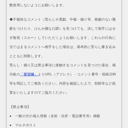
数使用しないようにお願いします。
◆不愉快なコメント（荒らしや悪戯、中傷・煽り等、根拠のない難
癖をつけたり、けんか腰な口調）を見つけても、決して相手にはせ
ず無視（スルー）していただくようお願いします。これらの行為に
当てはまるコメントへ相手をした場合は、基本的に荒らし書き込み
とともに削除します。
荒らし・煽り又は禁止事項に接触するコメントを見つけた場合、掲
示板の
「要望欄」
よりURL（アドレス）・コメント番号・投稿日時
等を明記してご報告ください。内容を確認した上で、削除等など処
置をいたしますのでご協力ください。
【禁止事項】
● 一般の方の個人情報（名前・住所・電話番号等）掲載
● マルチポスト