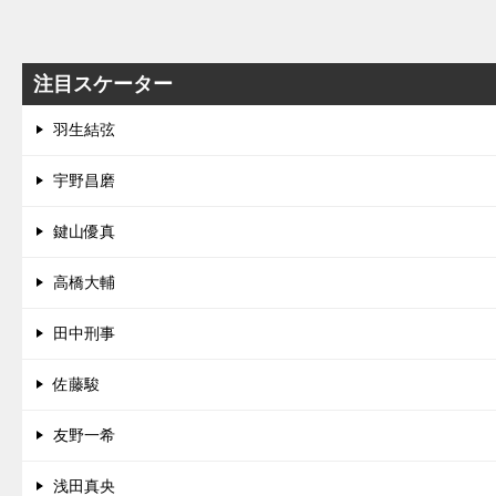
注目スケーター
羽生結弦
宇野昌磨
鍵山優真
高橋大輔
田中刑事
佐藤駿
友野一希
浅田真央