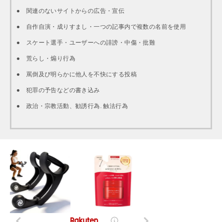
● 関連のないサイトからの広告・宣伝
● 自作自演・成りすまし・一つの記事内で複数の名前を使用
● スケート選手・ユーザーへの誹謗・中傷・批難
● 荒らし・煽り行為
● 罵倒及び明らかに他人を不快にする投稿
● 犯罪の予告などの書き込み
● 政治・宗教活動、勧誘行為. 触法行為