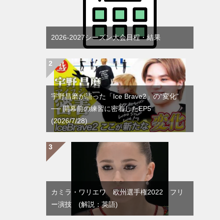
2026-2027シーズン大会日程・結果
宇野昌磨が語った「Ice Brave2」の“変化”
── 開幕前の練習に密着したEP5
(2026/7/28)
カミラ・ワリエワ 欧州選手権2022 フリ
ー演技 (解説：英語)