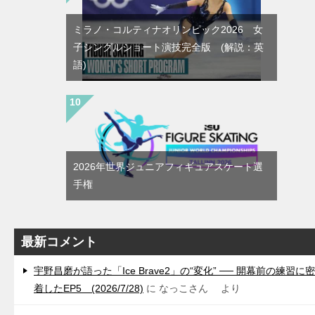
ミラノ・コルティナオリンピック2026 女
子シングルショート演技完全版 (解説：英
語)
2026年世界ジュニアフィギュアスケート選
手権
最新コメント
宇野昌磨が語った「Ice Brave2」の“変化” ── 開幕前の練習に密
着したEP5 (2026/7/28)
に
なっこさん
より