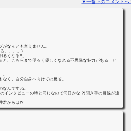
▼一番下のコメントへ
プがなんとも言えません。
る。。。。)
るくなる!!」
ると、こちらまで明るく優しくなれる不思議な魅力がある」と
。。
もなく、自分自身へ向けての反省。
のなんですね。
のインタビューの時と同じなので同日かな!?)聞き手の目線が違
君からは!?