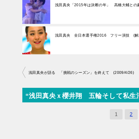
浅田真央「2015年は決断の年」 高橋大輔との豪華共
浅田真央 全日本選手権2016 フリー演技 (解
投
浅田真央が語る 「挑戦のシーズン」を終えて (2009/4/26)
稿
ナ
“浅田真央ｘ櫻井翔 五輪そして私生活を告
ビ
ゲ
1
2
ー
シ