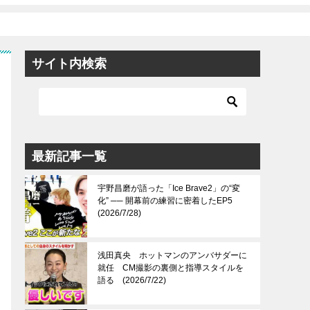
サイト内検索
最新記事一覧
宇野昌磨が語った「Ice Brave2」の“変
化” ── 開幕前の練習に密着したEP5
(2026/7/28)
浅田真央 ホットマンのアンバサダーに
就任 CM撮影の裏側と指導スタイルを
語る (2026/7/22)