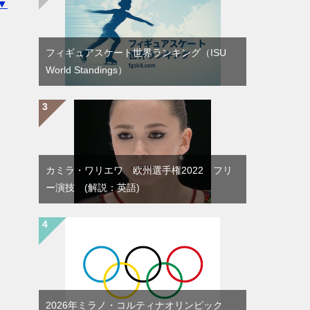
▼
フィギュアスケート世界ランキング（ISU
World Standings）
カミラ・ワリエワ 欧州選手権2022 フリ
ー演技 (解説：英語)
2026年ミラノ・コルティナオリンピック