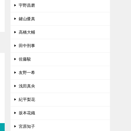
宇野昌磨
鍵山優真
高橋大輔
田中刑事
佐藤駿
友野一希
浅田真央
紀平梨花
坂本花織
宮原知子