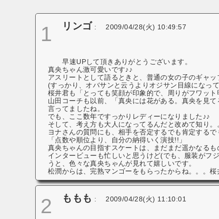
ョ
ン
リンゴ
1
:
2009/04/28(火) 10:49:57
早速UPして頂きありがとうございます。
真央ちゃん激可愛いです♪♪
アスリートとして語るときと、普通の女の子のギャッ
(すっかり、オバサンと云うよりオジサン目線になって
桜井君も「とっても笑顔が印象的で、周りがフワット明
山田コーチも以前、「真央には花がある。真央を見て
言ってましたね。
でも、ここ数年ですっかりレディーになりました♪♪
そして、考え方も大人になってるんだと改めて知り。
ヨナさんの質問にも、相手を否定するでも肯定するで
「点数や順位より、自分の納得いく演技!!」
真央ちゃんの目指すスケートは、まだまだ遥かなるも
インタービューも忙しいと思うけど(でも、服装がフジ
うと、色々な真央ちゃんが見れて嬉しいです。
松潤からは、完熟マンゴーをもらったからね。。。桜井
ももも
2
:
2009/04/28(火) 11:10:01