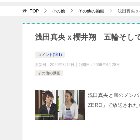
TOP
その他
その他の動画
浅田真央ｘ櫻
浅田真央ｘ櫻井翔 五輪そして私生
コメント(161)
更新日：
2020年3月2日
公開日：
2009年4月28日
その他の動画
浅田真央と嵐のメンバ
ZERO」で放送され