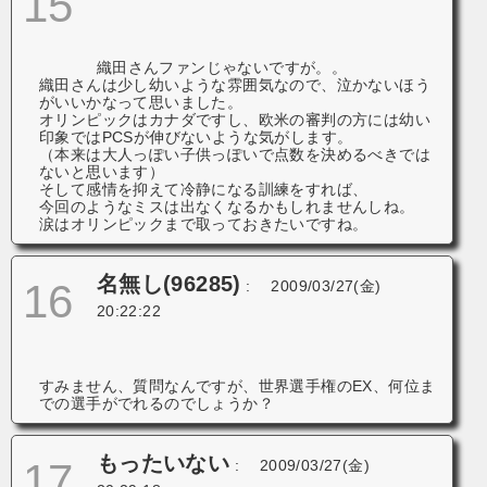
15
織田さんファンじゃないですが。。
織田さんは少し幼いような雰囲気なので、泣かないほう
がいいかなって思いました。
オリンピックはカナダですし、欧米の審判の方には幼い
印象ではPCSが伸びないような気がします。
（本来は大人っぽい子供っぽいで点数を決めるべきでは
ないと思います）
そして感情を抑えて冷静になる訓練をすれば、
今回のようなミスは出なくなるかもしれませんしね。
涙はオリンピックまで取っておきたいですね。
名無し(96285)
16
:
2009/03/27(金)
20:22:22
すみません、質問なんですが、世界選手権のEX、何位ま
での選手がでれるのでしょうか？
もったいない
17
:
2009/03/27(金)