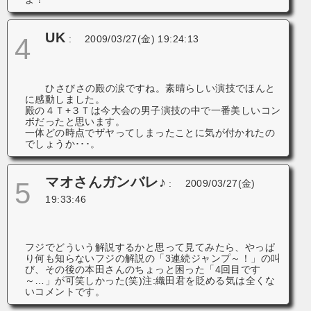
UK
4
:
2009/03/27(金) 19:24:13
ひさびさの殿の涙ですね。素晴らしい演技でほんと
に感動しました。
殿の４Ｔ+３Ｔは今大会の男子演技の中で一番美しいコン
ボだったと思います。
一体どの時点でザヤってしまったことに気が付かれたの
でしょうか･･･。
マオさんガンバレ♪
5
:
2009/03/27(金)
19:33:46
フジでどういう解説するかと思って見てみたら、やっぱ
り何も知らないフジの解説の「3連続ジャンプ～！」の叫
び、その後の本田さんのちょっと困った「4回目です
～…」が可笑しかった(笑)注:織田君を貶める気は全くな
いコメントです。