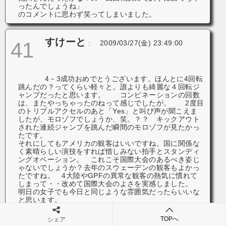
ったんでしょうね」
のコメントに思わず笑ってしまいました。
すけーと
41
:
2009/03/27(金) 23:49:00
4－3成功おめでとうございます。ほんと
に4回転
跳んだの？ってくらい軽々と。誰よりも綺麗な４回転ジ
ャンプだったと思います。 コンビネーションの回数
は、またやっちゃったのねって感じでしたが。 2度目
のトリプルアクセルのあと「Yes
」と叫び声が聞こえま
したが、モロゾフでしょうか、笑。？？ キックアウト
された連続ジャンプを跳んだ瞬間のモロゾフが見たかっ
たです。
それにしてもアメリカの観客はいいですね。国に関係な
く素晴らしい演技をすれば惜しみない拍手とスタンディ
ングオベーション。 これこそ国際大会のあるべき姿じ
ゃないでしょうか？去年のスウェーデンの観客もよかっ
たですね。 4大陸やGPFの異常な観客の熱気に慣れて
しまって・・改めて国際大会のよさを実感しました。
明日の女子でも今日と同じような雰囲気だったらいいな
と思います。
TOPへ
シェア