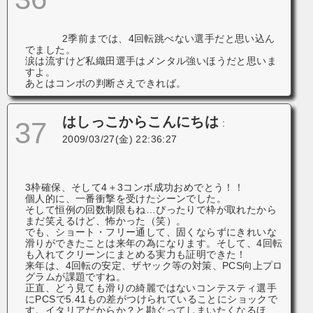
2季前までは、4回転跳べない選手だと思い込ん
でました。
涙は流すけど私織田選手はメンタル強いほうだと思いま
すよ。
あとはコンボの判断さえできれば。
はしっこからこんにちは
37
:
2009/03/27(金) 22:36:27
3枠確保、そして4＋3コンボ成功おめでとう！！
個人的に、一番衝撃を受けたシーンでした。
そして恒例の回数制限もね…ぴったりで枠が取れたから
まだ笑えるけど、怖かった（笑）。
でも、ショート・フリー通して、固くならずにきれいな
滑りができたことは来年の為になります。そして、4回転
も入れてクリーンにまとめる実力も証明できた！
来年は、4回転の安定、ザヤック等の対策、PCS向上プロ
グラムが課題ですね。
正直、どう見ても滑りの綺麗ではないコンテスティ選手
にPCSで5.41もの差がつけられていることにショックで
す。イタリアだからか？と勘ぐってしまいたくなるほ