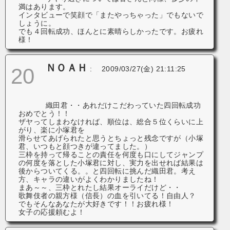
満はあります。
インタビューで笑顔で「またやっちゃった」でもないで
しょうに。
でも４回転成功、ほんとに素晴らしかったです。お疲れ
様！
ＮＯＡＨ
20
:
2009/03/27(金) 21:11:25
織田君・・あれだけこだわっていた四回転成功
おめでとう！！
ザヤってしまわなければ、順位は、総合５位くらいに上
がり、楽に小塚君を
滑らせてあげられたと思うとちょっと残念ですが（小塚
君、いつもと顔つきが違ってました。）
三枠を持って帰ることの責任を何度も口にしてジャンプ
の何度を落とした小塚君に対し、実力を出せれば結果は
後からついてくる。。と四回転に挑んだ織田君。考え
方、キャラの違いがよくわかりましたね！
まあ～～、三枠とれたし結果オーライだけど・・
歌舞伎者の親方様（信長）の血を引いてる！自由人？
でもそんなあなたが大好きです！！お疲れ様！
女子の応援頼むよ！