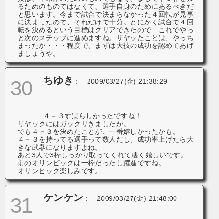
るためのものではなくて、選手自身のためにあるべきだ
と思います。今まで試合で決まらなかった４回転が見事
に決まったので、それだけで十分。とにかく試合で４回
転を決めるという目標はクリアできたので、これでやっ
と次のステップに進めますね。ザヤッたことは、やっち
まったか・・・程度で、まずは大技の成功を認めてあげ
ましょうや。
ちゆき
30
:
2009/03/27(金) 21:38:29
４－３すばらしかったですね！
ザヤックにはガックリきましたが。
でも４－３を決めたことが、一番嬉しかったかも。
４－３を持ってる選手って数人だし、成功率上げたら大
きな武器になりますよね。
あと3人で3枠しっかり取ってくれて凄く嬉しいです。
前のオリンピックは一枠だったし躍進ですね。
オリンピック楽しみです。
ケンケン
31
:
2009/03/27(金) 21:48:00