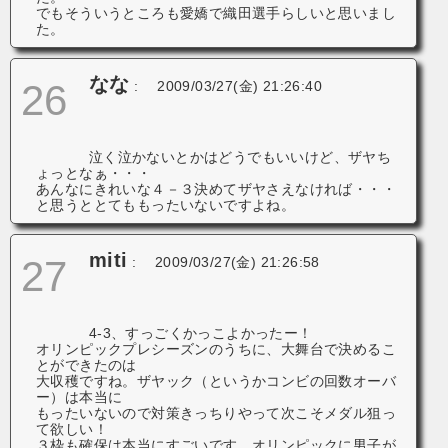
でもそういうところも愛嬌で織田選手らしいと思いまし
た。
なな
26
:
2009/03/27(金) 21:26:40
泣く泣かないとかはどうでもいいけど、ザヤち
ょっとなぁ・・・
あんなにきれいな４－３決めてザヤさえなければ・・・
と思うととてももったいないですよね。
miti
27
:
2009/03/27(金) 21:26:58
4-3、すっごくかっこよかったー！
オリンピックプレシーズンのうちに、大舞台で決めるこ
とができたのは
大収穫ですね。ザヤック（というかコンビの回数オーバ
ー）は本当に
もったいないので対策きっちりやって次こそメダル狙っ
て欲しい！
３枠も確保は本当にすごいです。オリンピックに男子が