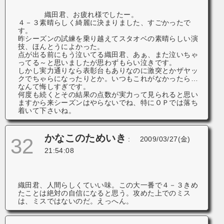
織田君、お疲れ様でしたー。
４－３素晴らしく綺麗に決まりました、すごかったで
す。
昨シーズンの試練を乗り越えてスタオベの素晴らしい演
技、ほんとうによかった。
点が出る前にもう泣いてる織田君、あぁ、また泣いちゃ
ってる～と思いましたが思わずもらい泣きです。
しかし実力通りなら表彰台もありなのに激突とかザヤッ
クでちゃらになったりとか。いつもこれがなかったら…
なんて悔しすぎです。
何度も続くとその結果の点数が実力って見られると思い
ますから来シーズンはやらないでね、特にＯＰでは落ち
着いて下さいね。
かなこのためいき
32
:
2009/03/27(金)
21:54:08
織田君、人間らしくていい味。この大一番で４－３きめ
たことは絶対の自信になると思う。攻めた上でのミス
は、ミスではないのだ。えっへん。