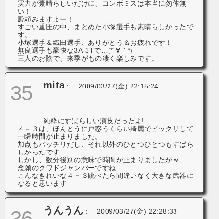
実力が素晴らしいだけに、コンボミスは本当に勿体無
い！
殿頼みますよー！
すごい重圧の中、まとめた小塚選手も素晴らしかったで
す。
小塚選手＆織田選手、ありがとう＆お疲れです！
無良選手も豪快な3A-3Tで…(*´∀｀*)
三人のお陰で、来季がもの凄く楽しみです。
mita
35
:
2009/03/27(金) 22:15:24
純粋にすばらしい演技だったよ!
４－３は、ほんとうに戸惑うくらい綺麗でビックリして
一瞬時間が止まりました。
加点もバッチリだし、それ以外のひとつひとつもすばら
しかったです
しかし、数分後別の意味で時間が止まりましたがｗ
念願のクワドジャンパーですね
こんなきれいな４－３跳べたら間違いなく大きな武器に
なると思います
うんうん
36
:
2009/03/27(金) 22:28:33