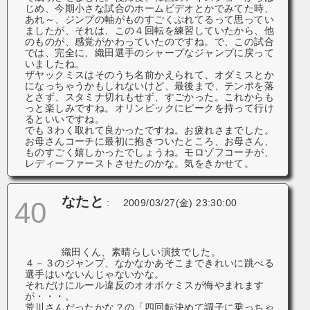
じめ、今期小さな試合のホームビデオとかでみてた時、
あれ～、ジンプの軸がものすごくぶれてるって思ってい
ましたが、それは、この４回転を練習していたから、他
のものが、感覚がかわっていたのですね。で、この試合
では、完全に、織田選手のシャープなジャンプに戻って
いましたね。
ザヤックミスはそのうち名前かえられて、オダミスとか
になっちゃうかもしれないけど、最後まで、テンポを落
とさず、スタミナ切れもせず、すごかった。これからも
っと楽しみですね。オリンピックにピークを持って行け
るといいですね。
でも３わく取れて良かったですね。お疲れさまでした。
お母さんコーチに最初に抱きついたところ、お母さん、
ものすごく嬉しかったでしょうね。モロゾフコーチが、
レディーファーストさせたのかな。気をきかせて。
なたと
40
:
2009/03/27(金) 23:30:00
織田くん、素晴らしい演技でした。
４－３のジャンプ、なかなかあそこまできれいに跳べる
選手はいないんじゃないかな。
それだけにルール違反のオオボケミスが悔やまれます
が・・・。
荒川さんだったかな？の「四回転決めて調子に乗っちゃ