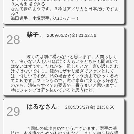
３人も出場できる
なんて夢のようです。３枠はアメリカと日本だけですよ
ね？
織田選手、小塚選手がんばったー！
柴子
28
:
2009/03/27(金) 21:32:39
泣くのは別に構わないと思います。人間らしく
て。泣かない人もいれば泣く人もいるどちらも間違いで
はないはずです。だれかを非難したとか、言い訳したわ
けではないですし。確かにザヤリ過ぎでファンとして
は、悔しいですが。私の場合そういう所までひっくるめ
てＯＫです。ファンなので。逆に素直に泣くから好きな
のかも。演技もすべての要素で一番うまいと思います。
特にジャンプは群を抜いていると思うけど。
はるなさん
29
:
2009/03/27(金) 21:36:56
４回転の成功おめでとうございます。選手の演
技は、本来誰のためのものでもなく、ましてや３枠を獲