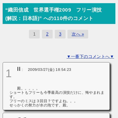
ナ
ビ
“織田信成 世界選手権2009 フリー演技
ゲ
(解説：日本語)” への110件のコメント
ー
シ
1
2
3
次へ »
ョ
ン
▼一番下のコメントへ▼
ll
1
:
2009/03/27(金) 18:54:23
殿。。。。。
ショートもフリーも今季最高の演技だけに、悔やまれま
す。
フリーのミスは３回目？ですよね。。。
せっかくの努力が水の泡です、殿。