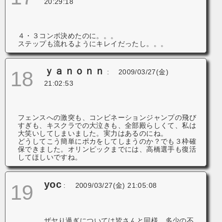
20:29:18
４・３コンボ決めたのに。。。
ステップも流れるようにキレイだったし。。。
ｙａｎｏｎｎ
18
:
2009/03/27(金)
21:02:53
フェンスへの激突も、コンビネーションジャンプの飛び
すぎも、キスクラでの大泣きも、全部殿らしくて、私は
大笑いしてしまいました。実力はあるのにね。
どうしてこう簡単にポカをしてしまうのか？でも３枠確
保できました。オリンピックまでには、高橋選手も復活
してほしいですね。
yoc
19
:
2009/03/27(金) 21:05:08
ザヤり過ぎについては皆さんと同様、多少の不