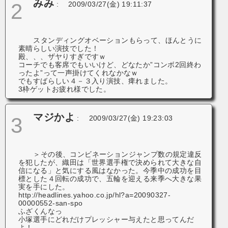
みみ
2
:
2009/03/27(金) 19:11:37
スタンディングオベーションもらって、ほんとうに
素晴らしい演技でした！
殿、、、ザヤりすぎですｗ
コーチでも客席でもいいけど、どなたか”コンボ2回終わ
ったよ”って一声掛けてくれなかなｗ
でもすばらしい４－３入り演技、痺れました。
3枠ゲットお疲れ様でした。
マジかよ
3
:
2009/03/27(金) 19:23:03
＞その後、コンビネーションジャンプ数の規定違反
を犯したが、織田は「世界選手権で決められて大きな自
信になる」と気にする風はなかった。今季中の成功を目
標とした４回転の成功で、五輪を迎える来季へ大きな果
実を手にした。
http://headlines.yahoo.co.jp/hl?a=20090327-
00000552-san-spo
ふざくんなっ
小塚選手にどれだけプレッシャー与えたと思ってんだ
よ！