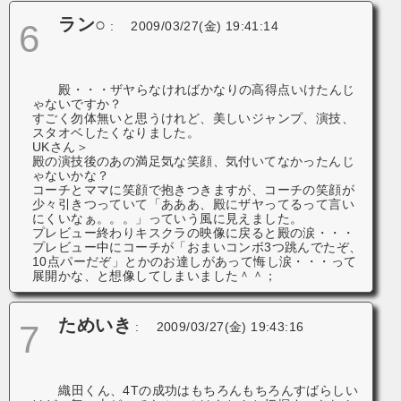
ラン○
6
:
2009/03/27(金) 19:41:14
殿・・・ザヤらなければかなりの高得点いけたんじ
ゃないですか？
すごく勿体無いと思うけれど、美しいジャンプ、演技、
スタオベしたくなりました。
UKさん＞
殿の演技後のあの満足気な笑顔、気付いてなかったんじ
ゃないかな？
コーチとママに笑顔で抱きつきますが、コーチの笑顔が
少々引きつっていて「あああ、殿にザヤってるって言い
にくいなぁ。。。」っていう風に見えました。
プレビュー終わりキスクラの映像に戻ると殿の涙・・・
プレビュー中にコーチが「おまいコンボ3つ跳んでたぞ、
10点パーだぞ」とかのお達しがあって悔し涙・・・って
展開かな、と想像してしまいました＾＾；
ためいき
7
:
2009/03/27(金) 19:43:16
織田くん、4Tの成功はもちろんもちろんすばらしい