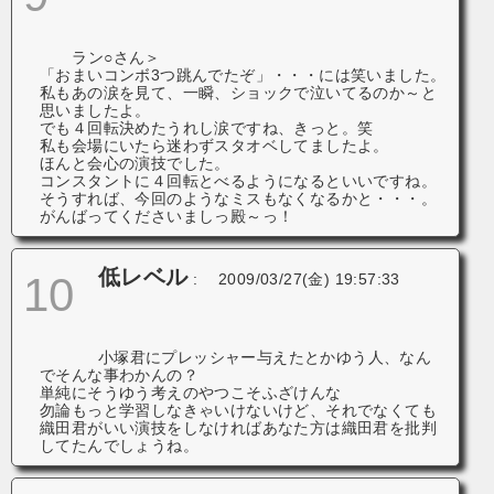
ラン○さん＞
「おまいコンボ3つ跳んでたぞ」・・・には笑いました。
私もあの涙を見て、一瞬、ショックで泣いてるのか～と
思いましたよ。
でも４回転決めたうれし涙ですね、きっと。笑
私も会場にいたら迷わずスタオベしてましたよ。
ほんと会心の演技でした。
コンスタントに４回転とべるようになるといいですね。
そうすれば、今回のようなミスもなくなるかと・・・。
がんばってくださいましっ殿～っ！
低レベル
10
:
2009/03/27(金) 19:57:33
小塚君にプレッシャー与えたとかゆう人、なん
でそんな事わかんの？
単純にそうゆう考えのやつこそふざけんな
勿論もっと学習しなきゃいけないけど、それでなくても
織田君がいい演技をしなければあなた方は織田君を批判
してたんでしょうね。