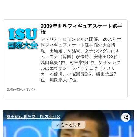
2009年世界フィギュアスケート選手
権
アメリカ・ロサンゼルス開催、2009年世
界フィギュアスケート選手権の大会情
報、出場選手＆結果。女子シングルはキ
ム・ヨナ（韓国）が優勝、安藤美姫3位、
浅田真央4位、村主章枝8位。男子シング
ルはエヴァン・ライサチェク（アメリ
カ）が優勝、小塚崇彦6位、織田信成7
位、無良崇人15位。
2009-03-07 13:47