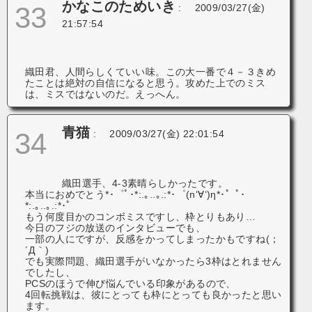
かなこのためいき
33
:
2009/03/27(金)
21:57:54
織田君、人間らしくていい味。この大一番で４－３きめ
たことは絶対の自信になると思う。攻めた上でのミス
は、ミスではないのだ。えっへん。
青猫
34
:
2009/03/27(金) 22:01:54
織田選手、4-3素晴らしかったです。
本当におめでとう*･゜ﾟ･*:.｡..｡.:*･゜(n‘∀‘)η*･゜ﾟ･
*:.｡..｡.:*･゜
もう何度目かのコンボミスですし、枠とりもあり…
今日のフジの放送のインタビューでも、
一部の人にですが、反感をかってしまったかもですね(；
´Д｀)
でも実際問題、織田選手がいなかったら3枠はとれません
でしたし、
PCSのほうで伸び悩んでいる印象があるので、
4回転挑戦は、彼にとっても枠にとっても良かったと思い
ます。