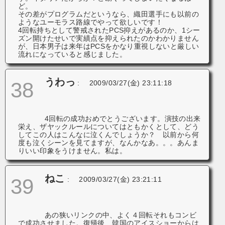
ど。
その差がプログラムだというなら、織田選手にも以前の
ようなユーモラス路線でやって欲しいです！
4回転持ちとして警戒されたPCS抑えがあるのか、1シー
ズン開けたせいで実績点を抑えられたのかわかりません
が、日本男子は来年はPCSをかなり重視しないと厳しい
流れになっていると感じました。
うわっ
38
:
2009/03/27(金) 23:11:18
4回転の成功おめでとうございます。演技の出来
栄え、ザヤックルールについてはともかくとして、どう
してこの人はこんなに泣くんでしょうか？ 以前から何
度も泣くシーンを見てますが、なんかなあ。。。あんま
りいい印象をうけません。私は。
ねこ
39
:
2009/03/27(金) 23:21:11
あの狭いリンクの中、よく４回転それもコンビ
で成功させました。復帰後、韓国のアイスショーからは