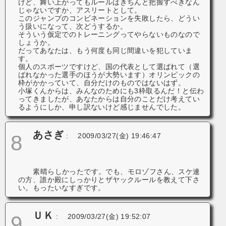
けど、舞い上がってもルールはきちんと把握すべきなん
じゃないですか、アスリートとして。
このジャンプのコンビネーションを失敗したら、どうい
う扱いになって、次どうするか。
そういう仮定でのトレーニングってやらないものなので
しょうか。
だってあなたは、もう何度も同じ間違いを犯していま
す。
個人のスポーツですけど、国の代表として選ばれて（選
ばれなかった選手のほうが大勢います）オリンピックの
枠がかかっていて、自分だけのものではないはず。
小塚くんからは、みんなのためにも3枠取るんだ！と伝わ
ってきましたが、あなたからは自分のことだけ考えてい
るようにしか、申し訳ないけど感じませんでした。
あさぎ
8
:
2009/03/27(金) 19:46:47
素晴らしかったです。でも、モロゾフさん、スケ連
の方、誰か殿にしっかりとザヤックルールを教えて下さ
い。もったいなすぎです。
ＵＫ
9
:
2009/03/27(金) 19:52:07