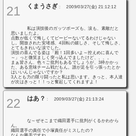
くまうさぎ
21
:
2009/03/27(金) 21:12:12
私は演技後のガッツポーズも、涙も、素敵だと
思いましたよ。
点数が低くて悔しくてビービーないてるわけじゃない
し。開放された安堵感、4回転の嬉しさ、そして悔しさ、
とてもきれいな涙でした。
演技の喜んでる姿は「殿！1回多いよ～控えめに喜んで
～」っと微笑ましく突っ込んでましたけど、、、。
まぁ皆さん、色々ご批判もあるでしょうが、3枠かかっ
た、ある意味チーム戦だもん。誰が足を引っ張ったとか
はいいんじゃないですか？
3人とも力の限り闘ったと私は思います。きっと、本人達
が次はきっと！！っと奮起してくれますよ！
はあ？
22
:
2009/03/27(金) 21:13:24
な～ぜそこまで織田選手に批判がくるかわから
ん。
織田選手の責任で小塚責任がミスしたの？
なんか勝手ですね。