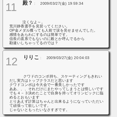
殿？
11
:
2009/03/27(金) 19:59:34
泣くなよ～。
荒川静香選手を見習ってください。
OP金メダル獲っても人前で涙を見せませんでした。
感情をあらわにするのは簡単です。
信長の直系でもないのに殿とか呼んでるから
勘違いしちゃってるのでは？
りりこ
12
:
2009/03/27(金) 20:04:03
クワドのコンボ持ち、スケーティングもきれい
だし実力はトップクラスだと思います
クワドコンボは今大会で一番美しかったです
ああ、、、それだけにまたやってしまうとは惜しいです
でも４－３決めたことで自身を持ってオリンピックに臨
めるとおもいます
とりあえず計算はちゃんと出来るようになっていただい
て頑張って欲しいです。
じゃないともったいなさすぎです。