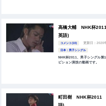
高橋大輔 NHK杯20
英語)
更新日：
2020
コメント(10)
日本：男子シングル
NHK杯2011、男子シングル第1位
ビション演技の動画です。
町田樹 NHK杯201
語)