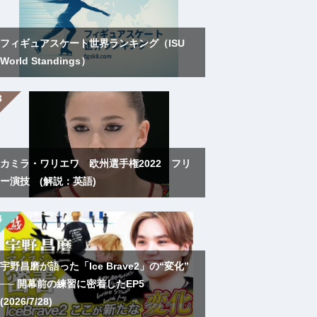
フィギュアスケート世界ランキング（ISU
World Standings）
カミラ・ワリエワ 欧州選手権2022 フリ
ー演技 (解説：英語)
宇野昌磨が語った「Ice Brave2」の“変化”
── 開幕前の練習に密着したEP5
(2026/7/28)