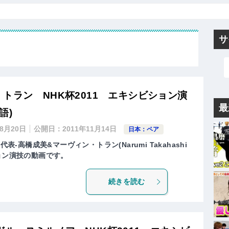
サ
トラン NHK杯2011 エキシビション演
最
語)
年8月20日
公開日：
2011年11月14日
日本：ペア
表-高橋成美&マーヴィン・トラン(Narumi Takahashi
ビション演技の動画です。
続きを読む