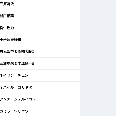
三原舞依
樋口新葉
松生理乃
小松原夫婦組
村元哉中＆高橋大輔組
三浦璃来＆木原龍一組
ネイサン・チェン
ミハイル・コリヤダ
アンナ・シェルバコワ
カミラ・ワリエワ