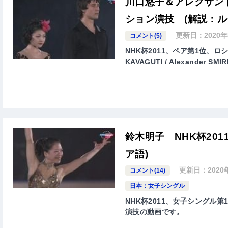
川口悠子＆アレクサンド
ション演技 (解説：ル
更新日：
2020
コメント(5)
NHK杯2011、ペア第1位、ロ
KAVAGUTI / Alexande
鈴木明子 NHK杯20
ア語)
更新日：
2020
コメント(14)
日本：女子シングル
NHK杯2011、女子シングル第1
演技の動画です。