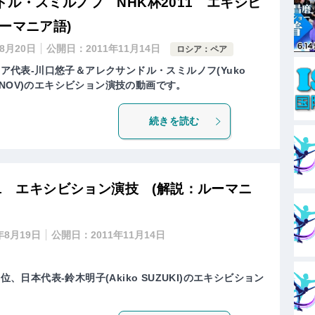
ル・スミルノフ NHK杯2011 エキシビ
ーマニア語)
年8月20日
公開日：
2011年11月14日
ロシア：ペア
シア代表-川口悠子＆アレクサンドル・スミルノフ(Yuko
r SMIRNOV)のエキシビション演技の動画です。
続きを読む
11 エキシビション演技 (解説：ルーマニ
年8月19日
公開日：
2011年11月14日
位、日本代表-鈴木明子(Akiko SUZUKI)のエキシビション