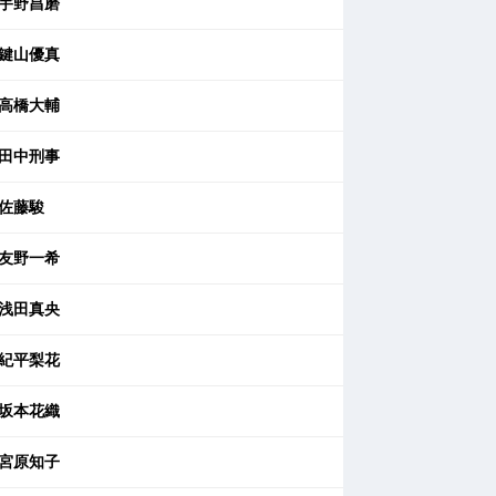
宇野昌磨
鍵山優真
高橋大輔
田中刑事
佐藤駿
友野一希
浅田真央
紀平梨花
坂本花織
宮原知子