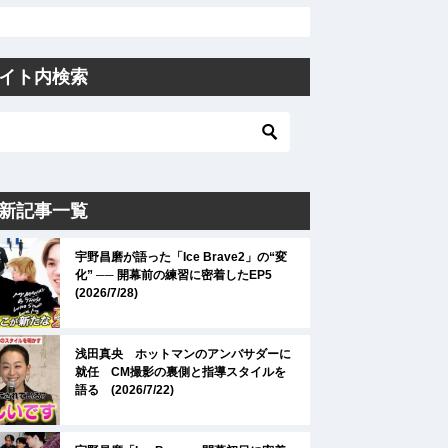
イト内検索
新記事一覧
宇野昌磨が語った「Ice Brave2」の“変
化” ── 開幕前の練習に密着したEP5
(2026/7/28)
浅田真央 ホットマンのアンバサダーに
就任 CM撮影の裏側と指導スタイルを
語る (2026/7/22)