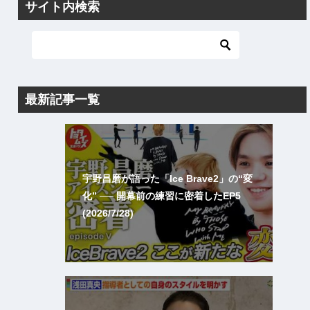
サイト内検索
最新記事一覧
宇野昌磨が語った「Ice Brave2」の“変
化” ── 開幕前の練習に密着したEP5
(2026/7/28)