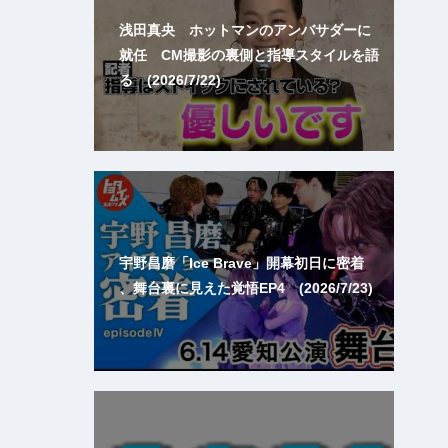
浅田真央 ホットマンのアンバサダーに
就任 CM撮影の裏側と指導スタイルを語
る (2026/7/22)
宇野昌磨「Ice Brave」開幕初日に密着
、舞台裏に見えた覚悟EP4 (2026/7/23)