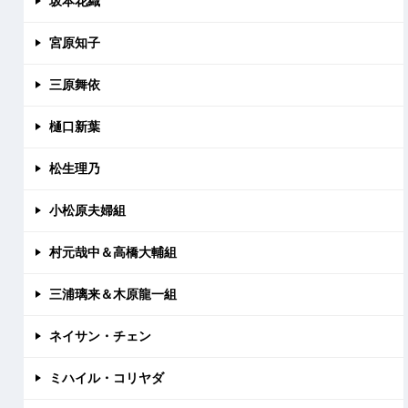
坂本花織
宮原知子
三原舞依
樋口新葉
松生理乃
小松原夫婦組
村元哉中＆高橋大輔組
三浦璃来＆木原龍一組
ネイサン・チェン
ミハイル・コリヤダ