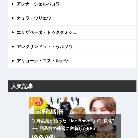
アンナ・シェルバコワ
カミラ・ワリエワ
エリザベータ・トゥクタミシェ
アレクサンドラ・トゥルソワ
アリョーナ・コストルナヤ
人気記事
宇野昌磨が語った「Ice Brave2」の“変化”
── 開幕前の練習に密着したEP5
(2026/7/28)