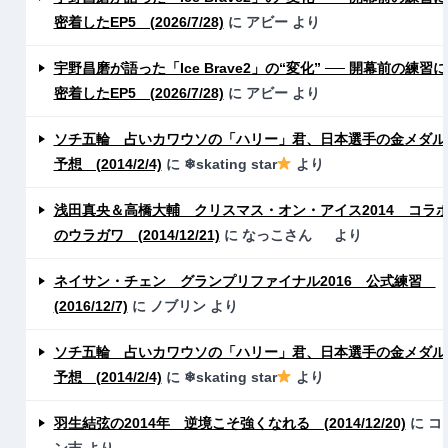
密着したEP5 (2026/7/28)
に
アビー
より
宇野昌磨が語った「Ice Brave2」の“変化” ── 開幕前の練習に
密着したEP5 (2026/7/28)
に
アビー
より
ソチ五輪 占いカワウソの「ハリー」君、日本選手の金メダル
予想 (2014/2/4)
に
❄skating star
より
浅田真央＆高橋大輔 クリスマス・オン・アイス2014 コラ
のウラガワ (2014/12/21)
に
なっこさん
より
ネイサン・チェン グランプリファイナル2016 公式練習
(2016/12/7)
に
ノブリン
より
ソチ五輪 占いカワウソの「ハリー」君、日本選手の金メダル
予想 (2014/2/4)
に
❄skating star
より
羽生結弦の2014年 逆境こそ強くなれる (2014/12/20)
に
コ
ン吉
より