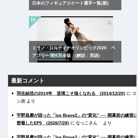
日本のフィギュアスケート選手一覧(新)
ミラノ・コルティナオリンピック2026 ペ
アフリー演技完全版 (解説：英語)
最新コメント
羽生結弦の2014年 逆境こそ強くなれる (2014/12/20)
に
コ
ン吉
より
宇野昌磨が語った「Ice Brave2」の“変化” ── 開幕前の練習に
密着したEP5 (2026/7/28)
に
なっこさん
より
宇野昌磨が語った「Ice Brave2」の“変化” ── 開幕前の練習に