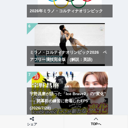
2026年ミラノ・コルティナオリンピック
ミラノ・コルティナオリンピック2026 ペ
アフリー演技完全版 (解説：英語)
宇野昌磨が語った「Ice Brave2」の“変化”
── 開幕前の練習に密着したEP5
(2026/7/28)
TOPへ
シェア