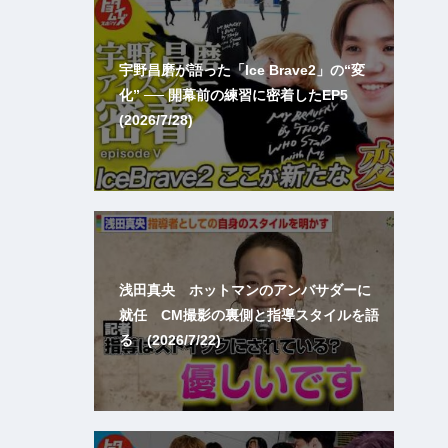
宇野昌磨が語った「Ice Brave2」の“変
化” ── 開幕前の練習に密着したEP5
(2026/7/28)
浅田真央 ホットマンのアンバサダーに
就任 CM撮影の裏側と指導スタイルを語
る (2026/7/22)