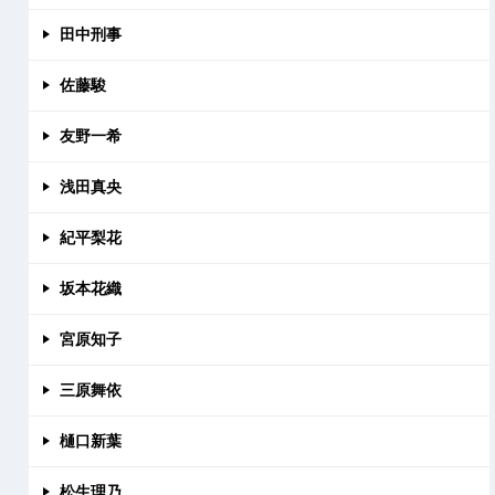
田中刑事
佐藤駿
友野一希
浅田真央
紀平梨花
坂本花織
宮原知子
三原舞依
樋口新葉
松生理乃