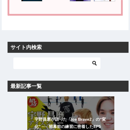
サイト内検索
最新記事一覧
宇野昌磨が語った「Ice Brave2」の“変
化” ── 開幕前の練習に密着したEP5