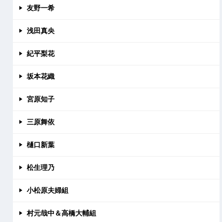
友野一希
浅田真央
紀平梨花
坂本花織
宮原知子
三原舞依
樋口新葉
松生理乃
小松原夫婦組
村元哉中＆高橋大輔組