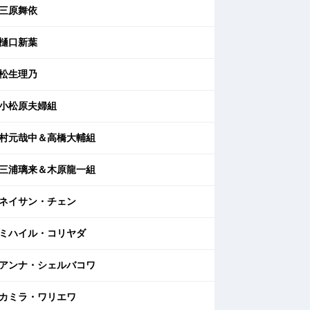
三原舞依
樋口新葉
松生理乃
小松原夫婦組
村元哉中＆高橋大輔組
三浦璃来＆木原龍一組
ネイサン・チェン
ミハイル・コリヤダ
アンナ・シェルバコワ
カミラ・ワリエワ