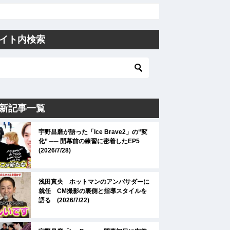
イト内検索
新記事一覧
宇野昌磨が語った「Ice Brave2」の“変
化” ── 開幕前の練習に密着したEP5
(2026/7/28)
浅田真央 ホットマンのアンバサダーに
就任 CM撮影の裏側と指導スタイルを
語る (2026/7/22)