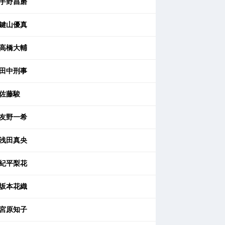
宇野昌磨
鍵山優真
高橋大輔
田中刑事
佐藤駿
友野一希
浅田真央
紀平梨花
坂本花織
宮原知子