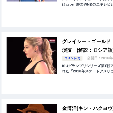
(Jason BROWN))のエキ
グレイシー・ゴールド 
演技 (解説：ロシア語
公開日：
2016
コメント(7)
ISUグランプリシリーズ第1戦アメ
れた「2016年スケートアメリカ( ISU G
金博洋[キン・ハクヨウ