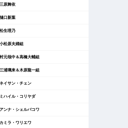
三原舞依
樋口新葉
松生理乃
小松原夫婦組
村元哉中＆高橋大輔組
三浦璃来＆木原龍一組
ネイサン・チェン
ミハイル・コリヤダ
アンナ・シェルバコワ
カミラ・ワリエワ