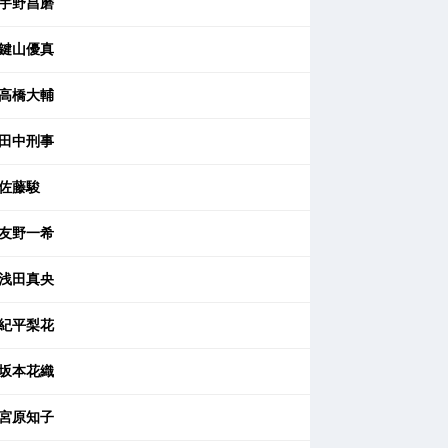
宇野昌磨
鍵山優真
高橋大輔
田中刑事
佐藤駿
友野一希
浅田真央
紀平梨花
坂本花織
宮原知子