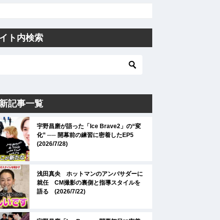
イト内検索
新記事一覧
宇野昌磨が語った「Ice Brave2」の“変
化” ── 開幕前の練習に密着したEP5
(2026/7/28)
浅田真央 ホットマンのアンバサダーに
就任 CM撮影の裏側と指導スタイルを
語る (2026/7/22)