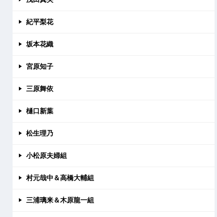
紀平梨花
坂本花織
宮原知子
三原舞依
樋口新葉
松生理乃
小松原夫婦組
村元哉中＆高橋大輔組
三浦璃来＆木原龍一組