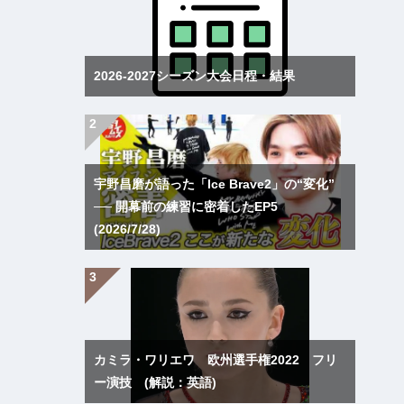
2026-2027シーズン大会日程・結果
宇野昌磨が語った「Ice Brave2」の“変化”
── 開幕前の練習に密着したEP5
(2026/7/28)
カミラ・ワリエワ 欧州選手権2022 フリ
ー演技 (解説：英語)