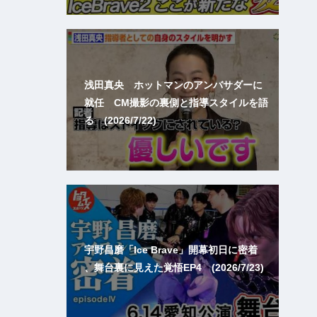
浅田真央 ホットマンのアンバサダーに
就任 CM撮影の裏側と指導スタイルを語
る (2026/7/22)
宇野昌磨「Ice Brave」開幕初日に密着
、舞台裏に見えた覚悟EP4 (2026/7/23)