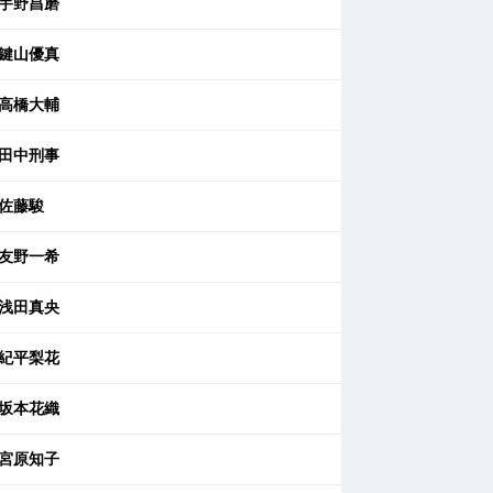
宇野昌磨
鍵山優真
高橋大輔
田中刑事
佐藤駿
友野一希
浅田真央
紀平梨花
坂本花織
宮原知子