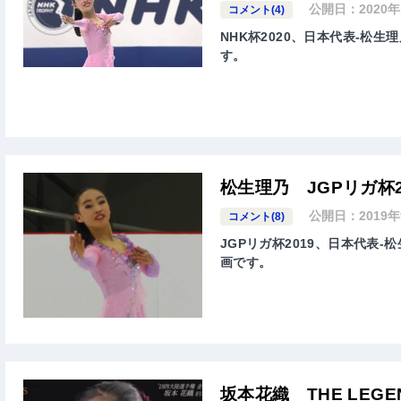
公開日：
2020
コメント(4)
NHK杯2020、日本代表-松生理
す。
松生理乃 JGPリガ杯
公開日：
2019
コメント(8)
JGPリガ杯2019、日本代表-松
画です。
坂本花織 THE LEGE