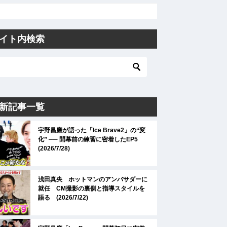
イト内検索
新記事一覧
宇野昌磨が語った「Ice Brave2」の“変
化” ── 開幕前の練習に密着したEP5
(2026/7/28)
浅田真央 ホットマンのアンバサダーに
就任 CM撮影の裏側と指導スタイルを
語る (2026/7/22)