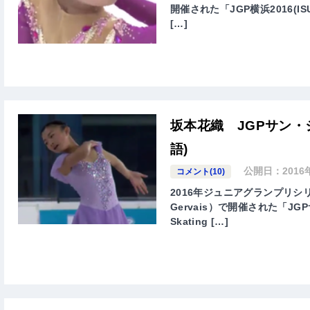
開催された「JGP横浜2016(ISU Jun
[…]
坂本花織 JGPサン・
語)
公開日：
2016
コメント(10)
2016年ジュニアグランプリシ
Gervais）で開催された「JGPサン＝
Skating […]