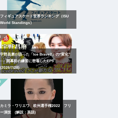
フィギュアスケート世界ランキング（ISU
World Standings）
宇野昌磨が語った「Ice Brave2」の“変化”
── 開幕前の練習に密着したEP5
(2026/7/28)
カミラ・ワリエワ 欧州選手権2022 フリ
ー演技 (解説：英語)