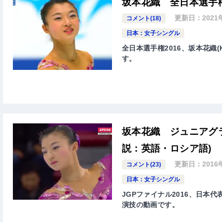
坂本花織 全日本選手権
更新日：
2021
コメント(18)
日本：女子シングル
全日本選手権2016、坂本花織(
す。
坂本花織 ジュニアグラ
説：英語・ロシア語)
更新日：
2016
コメント(23)
日本：女子シングル
JGPファイナル2016、日本代表
演技の動画です。