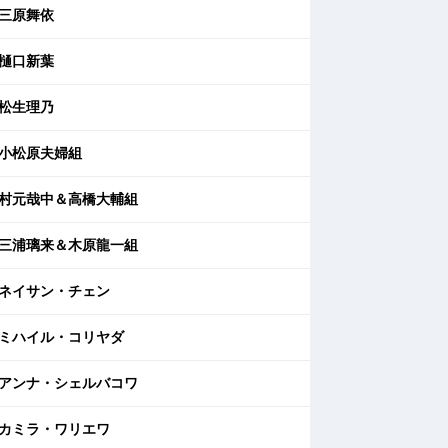
三原舞依
樋口新葉
松生理乃
小松原夫婦組
村元哉中＆高橋大輔組
三浦璃来＆木原龍一組
ネイサン・チェン
ミハイル・コリヤダ
アンナ・シェルバコワ
カミラ・ワリエワ