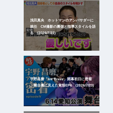
浅田真央 ホットマンのアンバサダーに
就任 CM撮影の裏側と指導スタイルを語
る (2026/7/22)
宇野昌磨「Ice Brave」開幕初日に密着
、舞台裏に見えた覚悟EP4 (2026/7/23)