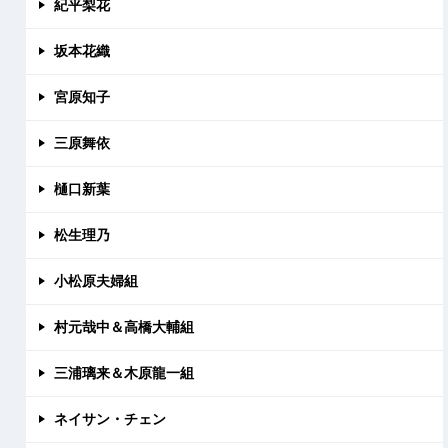
紀平梨花
坂本花織
宮原知子
三原舞依
樋口新葉
松生理乃
小松原夫婦組
村元哉中＆高橋大輔組
三浦璃来＆木原龍一組
ネイサン・チェン