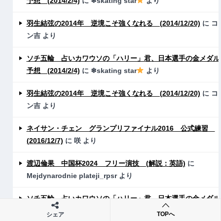
予想 (2014/2/4)
に
❄skating star
より
羽生結弦の2014年 逆境こそ強くなれる (2014/12/20)
に
コ
ン吉
より
ソチ五輪 占いカワウソの「ハリー」君、日本選手の金メダル
予想 (2014/2/4)
に
❄skating star
より
羽生結弦の2014年 逆境こそ強くなれる (2014/12/20)
に
コ
ン吉
より
ネイサン・チェン グランプリファイナル2016 公式練習
(2016/12/7)
に
咲
より
渡辺倫果 中国杯2024 フリー演技 (解説：英語)
に
Mejdynarodnie plateji_rpsr
より
ソチ五輪 占いカワウソの「ハリー」君、日本選手の金メダル
予想 (2014/2/4)
に
❄skating star
より
TOPへ
シェア