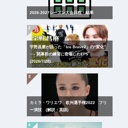
2026-2027シーズン大会日程・結果
宇野昌磨が語った「Ice Brave2」の“変化”
── 開幕前の練習に密着したEP5
(2026/7/28)
カミラ・ワリエワ 欧州選手権2022 フリ
ー演技 (解説：英語)