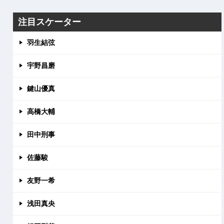
注目スケーター
羽生結弦
宇野昌磨
鍵山優真
高橋大輔
田中刑事
佐藤駿
友野一希
浅田真央