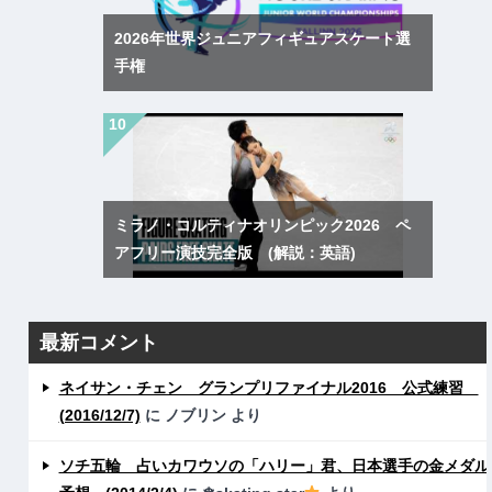
2026年世界ジュニアフィギュアスケート選
手権
ミラノ・コルティナオリンピック2026 ペ
アフリー演技完全版 (解説：英語)
最新コメント
ネイサン・チェン グランプリファイナル2016 公式練習
(2016/12/7)
に
ノブリン
より
ソチ五輪 占いカワウソの「ハリー」君、日本選手の金メダル