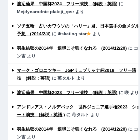
渡辺倫果 中国杯2024 フリー演技 (解説：英語)
に
Mejdynarodnie plateji_rpsr
より
ソチ五輪 占いカワウソの「ハリー」君、日本選手の金メダル
予想 (2014/2/4)
に
❄skating star
より
羽生結弦の2014年 逆境こそ強くなれる (2014/12/20)
に
コ
ン吉
より
マーク・ゴロニツキー JGPリュブリャナ杯2018 フリー演
技 (解説：英語)
に
苺タルト
より
渡辺倫果 中国杯2023 フリー演技 (解説：英語)
に
咲
より
アンドレアス・ノルデバック 世界ジュニア選手権2023 シ
ート演技 (解説：英語 )
に
苺タルト
より
羽生結弦の2014年 逆境こそ強くなれる (2014/12/20)
に
コ
ン吉
より