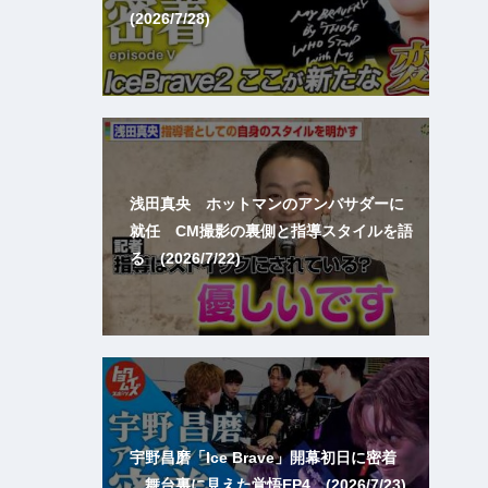
(2026/7/28)
浅田真央 ホットマンのアンバサダーに
就任 CM撮影の裏側と指導スタイルを語
る (2026/7/22)
宇野昌磨「Ice Brave」開幕初日に密着
、舞台裏に見えた覚悟EP4 (2026/7/23)