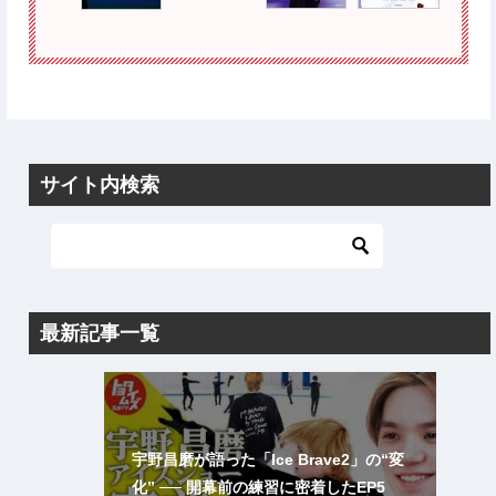
サイト内検索
最新記事一覧
宇野昌磨が語った「Ice Brave2」の“変
化” ── 開幕前の練習に密着したEP5