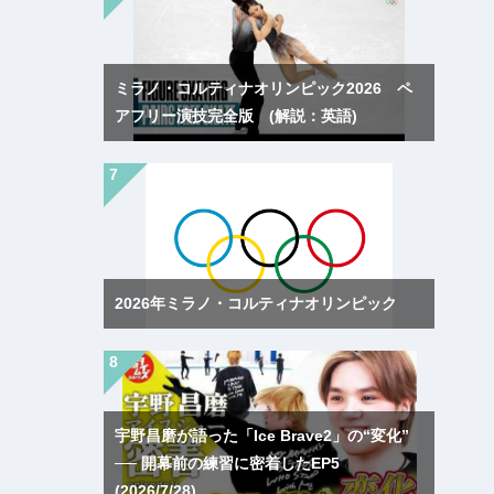
ミラノ・コルティナオリンピック2026 ペ
アフリー演技完全版 (解説：英語)
2026年ミラノ・コルティナオリンピック
宇野昌磨が語った「Ice Brave2」の“変化”
── 開幕前の練習に密着したEP5
(2026/7/28)