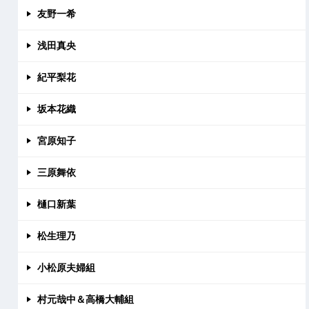
友野一希
浅田真央
紀平梨花
坂本花織
宮原知子
三原舞依
樋口新葉
松生理乃
小松原夫婦組
村元哉中＆高橋大輔組