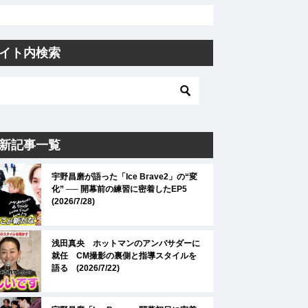
イト内検索
新記事一覧
宇野昌磨が語った「Ice Brave2」の“変
化” ── 開幕前の練習に密着したEP5
(2026/7/28)
浅田真央 ホットマンのアンバサダーに
就任 CM撮影の裏側と指導スタイルを
語る (2026/7/22)