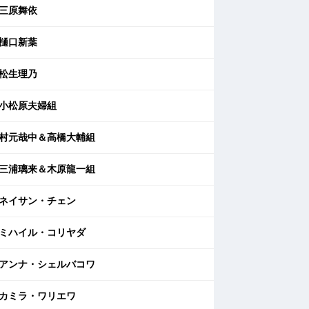
三原舞依
樋口新葉
松生理乃
小松原夫婦組
村元哉中＆高橋大輔組
三浦璃来＆木原龍一組
ネイサン・チェン
ミハイル・コリヤダ
アンナ・シェルバコワ
カミラ・ワリエワ