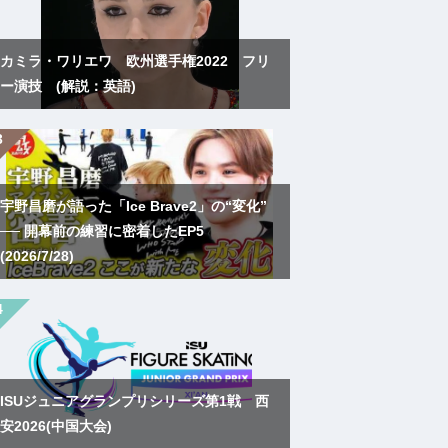
カミラ・ワリエワ 欧州選手権2022 フリ
ー演技 (解説：英語)
宇野昌磨が語った「Ice Brave2」の“変化”
── 開幕前の練習に密着したEP5
(2026/7/28)
ISUジュニアグランプリシリーズ第1戦 西
安2026(中国大会)