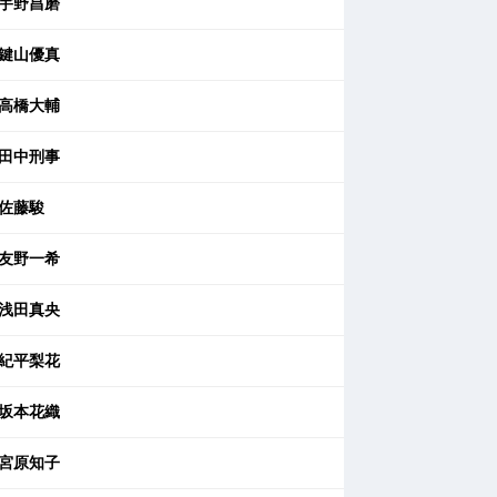
宇野昌磨
鍵山優真
高橋大輔
田中刑事
佐藤駿
友野一希
浅田真央
紀平梨花
坂本花織
宮原知子