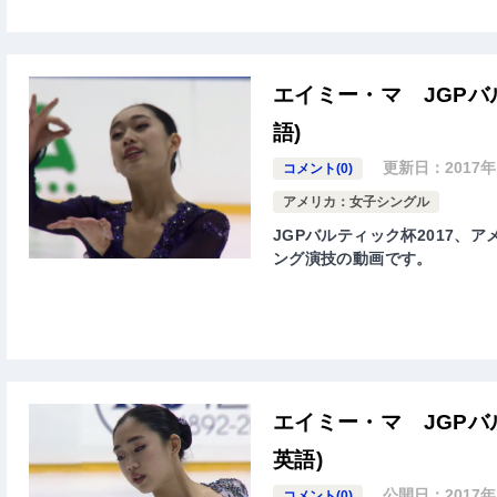
エイミー・マ JGPバ
語)
更新日：
2017
コメント(0)
アメリカ：女子シングル
JGPバルティック杯2017、ア
ング演技の動画です。
エイミー・マ JGPバ
英語)
公開日：
2017
コメント(0)