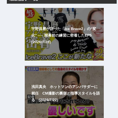
宇野昌磨が語った「Ice Brave2」の“変
化” ── 開幕前の練習に密着したEP5
(2026/7/28)
浅田真央 ホットマンのアンバサダーに
就任 CM撮影の裏側と指導スタイルを語
る (2026/7/22)