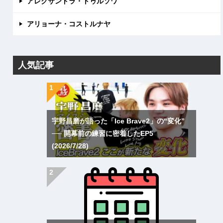
アレクサンドラ・トゥルソワ
アリョーナ・コストルナヤ
人気記事
宇野昌磨が語った「Ice Brave2」の“変化”
── 開幕前の練習に密着したEP5
(2026/7/28)