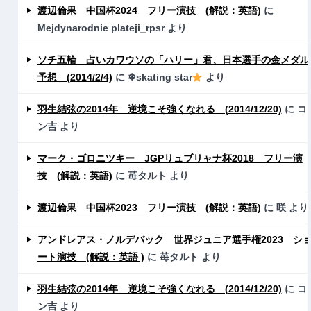
渡辺倫果 中国杯2024 フリー演技 (解説：英語)
に
Mejdynarodnie plateji_rpsr
より
ソチ五輪 占いカワウソの「ハリー」君、日本選手の金メダル
予想 (2014/2/4)
に
❄skating star
より
羽生結弦の2014年 逆境こそ強くなれる (2014/12/20)
に
コ
ン吉
より
マーク・ゴロニツキー JGPリュブリャナ杯2018 フリー演
技 (解説：英語)
に
苺タルト
より
渡辺倫果 中国杯2023 フリー演技 (解説：英語)
に
咲
より
アンドレアス・ノルデバック 世界ジュニア選手権2023 シ
ート演技 (解説：英語 )
に
苺タルト
より
羽生結弦の2014年 逆境こそ強くなれる (2014/12/20)
に
コ
ン吉
より