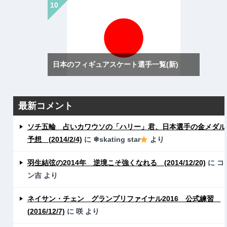
日本のフィギュアスケート選手一覧(新)
最新コメント
ソチ五輪 占いカワウソの「ハリー」君、日本選手の金メダル
予想 (2014/2/4)
に
❄skating star
より
羽生結弦の2014年 逆境こそ強くなれる (2014/12/20)
に
コ
ン吉
より
ネイサン・チェン グランプリファイナル2016 公式練習
(2016/12/7)
に
咲
より