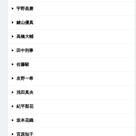
宇野昌磨
鍵山優真
高橋大輔
田中刑事
佐藤駿
友野一希
浅田真央
紀平梨花
坂本花織
宮原知子