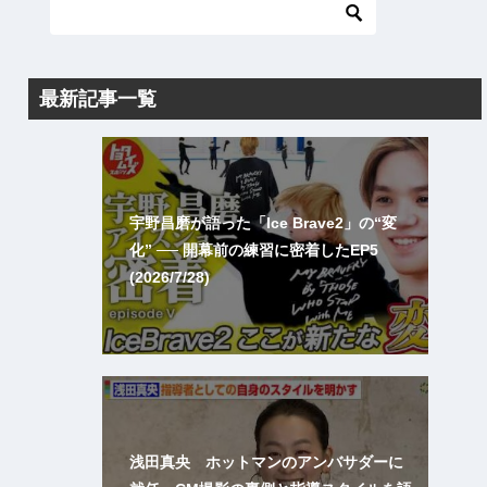
最新記事一覧
宇野昌磨が語った「Ice Brave2」の“変
化” ── 開幕前の練習に密着したEP5
(2026/7/28)
浅田真央 ホットマンのアンバサダーに