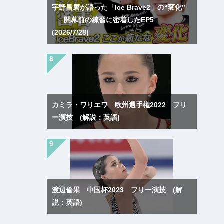
宇野昌磨が語った「Ice Brave2」の“変化”
── 開幕前の練習に密着したEP5
(2026/7/28)
カミラ・ワリエワ 欧州選手権2022 フリ
ー演技 (解説：英語)
渡辺倫果 中国杯2023 フリー演技 (解
説：英語)